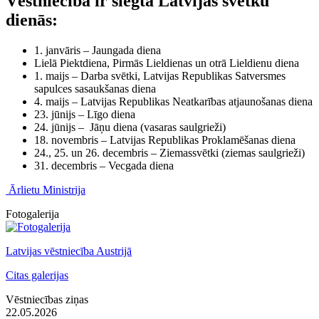
Vēstniecība ir slēgta Latvijas svētku
dienās:
1. janvāris – Jaungada diena
Lielā Piektdiena, Pirmās Lieldienas un otrā Lieldienu diena
1. maijs – Darba svētki, Latvijas Republikas Satversmes
sapulces sasaukšanas diena
4. maijs – Latvijas Republikas Neatkarības atjaunošanas diena
23. jūnijs – Līgo diena
24. jūnijs – Jāņu diena (vasaras saulgrieži)
18. novembris – Latvijas Republikas Proklamēšanas diena
24., 25. un 26. decembris – Ziemassvētki (ziemas saulgrieži)
31. decembris – Vecgada diena
Ārlietu Ministrija
Fotogalerija
Latvijas vēstniecība Austrijā
Citas galerijas
Vēstniecības ziņas
22.05.2026