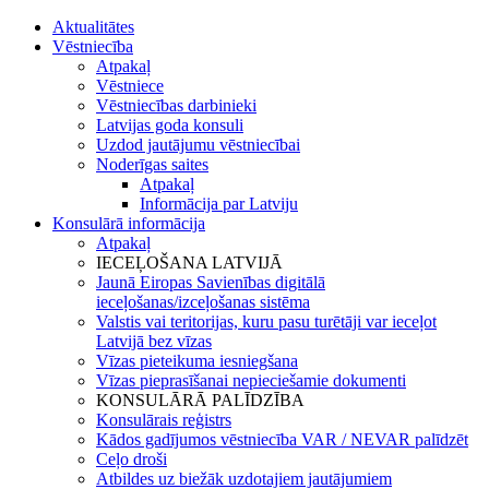
Aktualitātes
Vēstniecība
Atpakaļ
Vēstniece
Vēstniecības darbinieki
Latvijas goda konsuli
Uzdod jautājumu vēstniecībai
Noderīgas saites
Atpakaļ
Informācija par Latviju
Konsulārā informācija
Atpakaļ
IECEĻOŠANA LATVIJĀ
Jaunā Eiropas Savienības digitālā
ieceļošanas/izceļošanas sistēma
Valstis vai teritorijas, kuru pasu turētāji var ieceļot
Latvijā bez vīzas
Vīzas pieteikuma iesniegšana
Vīzas pieprasīšanai nepieciešamie dokumenti
KONSULĀRĀ PALĪDZĪBA
Konsulārais reģistrs
Kādos gadījumos vēstniecība VAR / NEVAR palīdzēt
Ceļo droši
Atbildes uz biežāk uzdotajiem jautājumiem