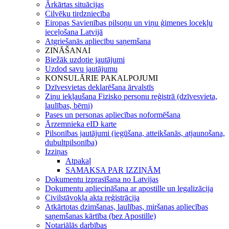
Ārkārtas situācijas
Cilvēku tirdzniecība
Eiropas Savienības pilsoņu un viņu ģimenes locekļu
ieceļošana Latvijā
Atgriešanās apliecību saņemšana
ZINĀŠANAI
Biežāk uzdotie jautājumi
Uzdod savu jautājumu
KONSULĀRIE PAKALPOJUMI
Dzīvesvietas deklarēšana ārvalstīs
Ziņu iekļaušana Fizisko personu reģistrā (dzīvesvieta,
laulības, bērni)
Pases un personas apliecības noformēšana
Ārzemnieka eID karte
Pilsonības jautājumi (iegūšana, atteikšanās, atjaunošana,
dubultpilsonība)
Izziņas
Atpakaļ
SAMAKSA PAR IZZIŅĀM
Dokumentu izprasīšana no Latvijas
Dokumentu apliecināšana ar apostille un legalizācija
Civilstāvokļa akta reģistrācija
Atkārtotas dzimšanas, laulības, miršanas apliecības
saņemšanas kārtība (bez Apostille)
Notariālās darbības