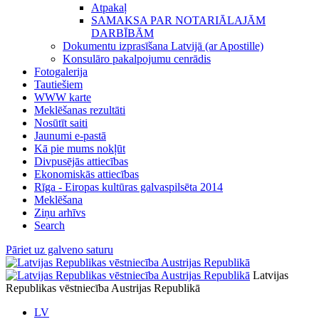
Atpakaļ
SAMAKSA PAR NOTARIĀLAJĀM
DARBĪBĀM
Dokumentu izprasīšana Latvijā (ar Apostille)
Konsulāro pakalpojumu cenrādis
Fotogalerija
Tautiešiem
WWW karte
Meklēšanas rezultāti
Nosūtīt saiti
Jaunumi e-pastā
Kā pie mums nokļūt
Divpusējās attiecības
Ekonomiskās attiecības
Rīga - Eiropas kultūras galvaspilsēta 2014
Meklēšana
Ziņu arhīvs
Search
Pāriet uz galveno saturu
Latvijas
Republikas vēstniecība Austrijas Republikā
LV