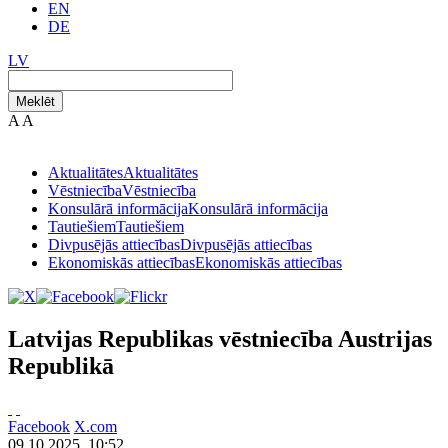
EN
DE
LV
Meklēt
A
A
Aktualitātes
Aktualitātes
Vēstniecība
Vēstniecība
Konsulārā informācija
Konsulārā informācija
Tautiešiem
Tautiešiem
Divpusējās attiecības
Divpusējās attiecības
Ekonomiskās attiecības
Ekonomiskās attiecības
Latvijas Republikas vēstniecība Austrijas
Republikā
Facebook
X.com
09.10.2025. 10:52