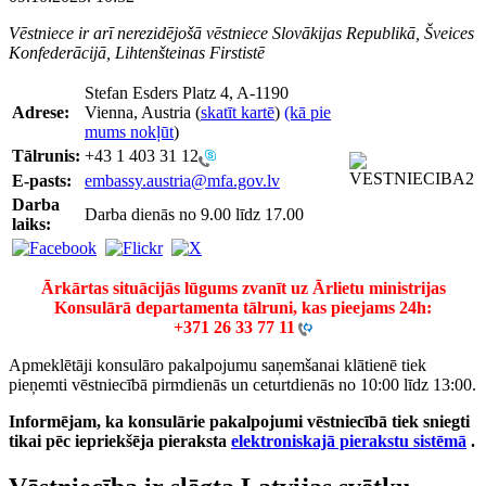
Vēstniece ir arī nerezidējošā vēstniece Slovākijas Republikā, Šveices
Konfederācijā, Lihtenšteinas Firstistē
Stefan Esders Platz 4, A-1190
Adrese:
Vienna, Austria (
skatīt kartē
)
(kā pie
mums nokļūt
)
Tālrunis:
+43 1 403 31 12
E-pasts:
embassy.austria@mfa.gov.lv
Darba
Darba dienās no 9.00 līdz 17.00
laiks:
Ārkārtas situācijās lūgums zvanīt uz Ārlietu ministrijas
Konsulārā departamenta tālruni, kas pieejams 24h:
+371 26 33 77 11
Apmeklētāji konsulāro pakalpojumu saņemšanai klātienē tiek
pieņemti vēstniecībā pirmdienās un ceturtdienās no 10:00 līdz 13:00.
Informējam, ka konsulārie pakalpojumi vēstniecībā tiek sniegti
tikai pēc iepriekšēja pieraksta
elektroniskajā pierakstu sistēmā
.