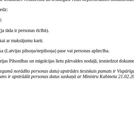
edz:
;
ja tāda ir personas rīcībā).
ikai ar maksājumu karti.
(Latvijas pilsoņa/nepilsoņa) pase vai personas apliecība.
ijas Pilsonības un migrācijas lietu pārvaldes nodaļā, iesniedzot dokum
iegumā norādīto personas datu) apstrādes tiesiskais pamats ir Vispārīgā
nākums ir apstrādāt personas datus saskaņā ar Ministru Kabineta 21.0