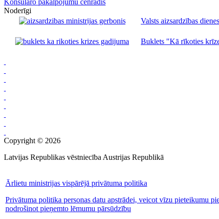
Konsulāro pakalpojumu cenrādis
Noderīgi
Valsts aizsardzības dienes
Buklets "Kā rīkoties krīze
Copyright © 2026
Latvijas Republikas vēstniecība Austrijas Republikā
Ārlietu ministrijas vispārējā privātuma politika
Privātuma politika personas datu apstrādei, veicot vīzu pieteikumu pi
nodrošinot pieņemto lēmumu pārsūdzību