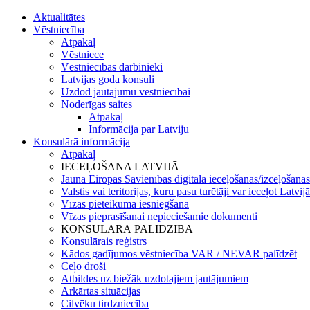
Aktualitātes
Vēstniecība
Atpakaļ
Vēstniece
Vēstniecības darbinieki
Latvijas goda konsuli
Uzdod jautājumu vēstniecībai
Noderīgas saites
Atpakaļ
Informācija par Latviju
Konsulārā informācija
Atpakaļ
IECEĻOŠANA LATVIJĀ
Jaunā Eiropas Savienības digitālā ieceļošanas/izceļošanas
Valstis vai teritorijas, kuru pasu turētāji var ieceļot Latvij
Vīzas pieteikuma iesniegšana
Vīzas pieprasīšanai nepieciešamie dokumenti
KONSULĀRĀ PALĪDZĪBA
Konsulārais reģistrs
Kādos gadījumos vēstniecība VAR / NEVAR palīdzēt
Ceļo droši
Atbildes uz biežāk uzdotajiem jautājumiem
Ārkārtas situācijas
Cilvēku tirdzniecība