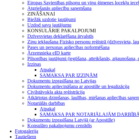
Eiropas Savienības pilsoņu un viņu ģimenes locekļu iece
Atgriešanās apliecību saņemšana
ZINĀŠANAI
Biežāk uzdotie jautājumi
Uzdod savu jautājumu
KONSULĀRIE PAKALPOJUMI
Dzīvesvietas deklarēšana ārvalstīs
Ziņu iekļaušana Fizisko personu reģistrā (dzīvesvieta, lau
Pases un personas apliecības noformēšana
Ārzemnieka eID karte
Pilsonības jautājumi (iegūšana, atteikšanās, atjaunošana, 
Izziņas
Atpakaļ
SAMAKSA PAR IZZIŅĀM
Dokumentu izprasīšana no Latvijas
Dokumentu apliecināšana ar apostille un legalizācija
Civilstāvokļa akta reģistrācija
Atkārtotas dzimšanas, laulības, miršanas apliecības saņem
Notariālās darbības
Atpakaļ
SAMAKSA PAR NOTARIĀLAJĀM DARBĪB
Dokumentu izprasīšana Latvijā (ar Apostille)
Konsulāro pakalpojumu cenrādis
Fotogalerija
Tautiešiem