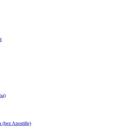
ā
ba)
 (bez Apostille)