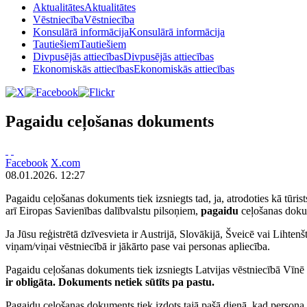
Aktualitātes
Aktualitātes
Vēstniecība
Vēstniecība
Konsulārā informācija
Konsulārā informācija
Tautiešiem
Tautiešiem
Divpusējās attiecības
Divpusējās attiecības
Ekonomiskās attiecības
Ekonomiskās attiecības
Pagaidu ceļošanas dokuments
Facebook
X.com
08.01.2026. 12:27
Pagaidu ceļošanas dokuments tiek izsniegts tad, ja, atrodoties kā tūris
arī Eiropas Savienības dalībvalstu pilsoņiem,
pagaidu
ceļošanas dokume
Ja Jūsu reģistrētā dzīvesvieta ir Austrijā, Slovākijā, Šveicē vai Lihten
viņam/viņai vēstniecībā ir jākārto pase vai personas apliecība.
Pagaidu ceļošanas dokuments tiek izsniegts Latvijas vēstniecībā Vīn
ir obligāta. Dokuments netiek sūtīts pa pastu.
Pagaidu ceļošanas dokuments tiek izdots tajā pašā dienā, kad persona 