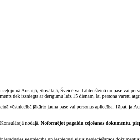
ts ceļojumā Austrijā, Slovākijā, Šveicē vai Lihtenšteinā un pase vai perso
nts tiek izsniegts ar derīgumu līdz 15 dienām, lai persona varētu atgrie
šteinā vēstniecībā jākārto jauna pase vai personas apliecība. Tāpat, ja Au
ē Konsulārajā nodaļā.
Noformējot pagaidu ceļošanas dokumentu, piep
ir ieradusies vēstniecībā un iesniegusi visus nepieciešamos dokumentus,