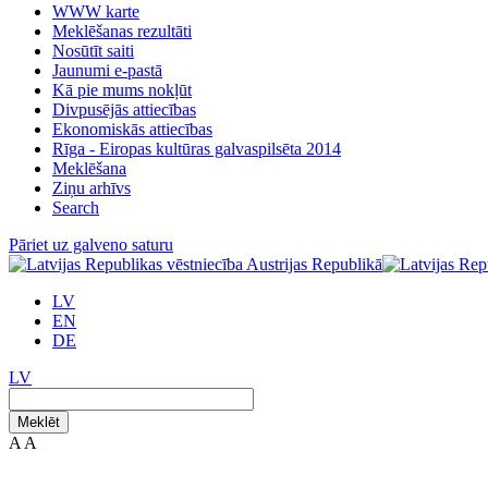
WWW karte
Meklēšanas rezultāti
Nosūtīt saiti
Jaunumi e-pastā
Kā pie mums nokļūt
Divpusējās attiecības
Ekonomiskās attiecības
Rīga - Eiropas kultūras galvaspilsēta 2014
Meklēšana
Ziņu arhīvs
Search
Pāriet uz galveno saturu
LV
EN
DE
LV
Meklēt
A
A