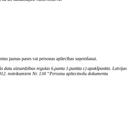
entus jaunas pases vai personas apliecības saņemšanai.
s datu aizsardzības regulas 6.panta 1.punkta c) apakšpunkts. Latvijas
2.2012. noteikumiem Nr. 134 “Personu apliecinošu dokumentu