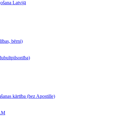
ļošana Latvijā
lības, bērni)
dubultpilsonība)
šanas kārtība (bez Apostille)
ĀM