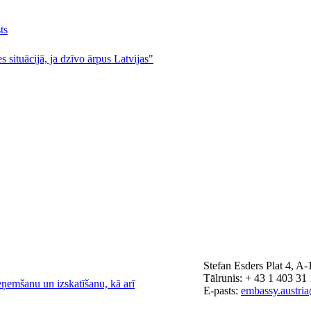
ts
s situācijā, ja dzīvo ārpus Latvijas"
Stefan Esders Plat 4, A
Tālrunis: + 43 1 403 31
eņemšanu un izskatīšanu, kā arī
E-pasts:
embassy.austri