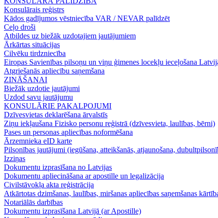
KONSULĀRĀ PALĪDZĪBA
Konsulārais reģistrs
Kādos gadījumos vēstniecība VAR / NEVAR palīdzēt
Ceļo droši
Atbildes uz biežāk uzdotajiem jautājumiem
Ārkārtas situācijas
Cilvēku tirdzniecība
Eiropas Savienības pilsoņu un viņu ģimenes locekļu ieceļošana Latvij
Atgriešanās apliecību saņemšana
ZINĀŠANAI
Biežāk uzdotie jautājumi
Uzdod savu jautājumu
KONSULĀRIE PAKALPOJUMI
Dzīvesvietas deklarēšana ārvalstīs
Ziņu iekļaušana Fizisko personu reģistrā (dzīvesvieta, laulības, bērni)
Pases un personas apliecības noformēšana
Ārzemnieka eID karte
Pilsonības jautājumi (iegūšana, atteikšanās, atjaunošana, dubultpilsonī
Izziņas
Dokumentu izprasīšana no Latvijas
Dokumentu apliecināšana ar apostille un legalizācija
Civilstāvokļa akta reģistrācija
Atkārtotas dzimšanas, laulības, miršanas apliecības saņemšanas kārtība
Notariālās darbības
Dokumentu izprasīšana Latvijā (ar Apostille)