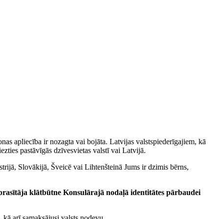
nas apliecība ir nozagta vai bojāta. Latvijas valstspiederīgajiem, kā
zties pastāvīgās dzīvesvietas valstī vai Latvijā.
strijā, Slovākijā, Šveicē vai Lihtenšteinā Jums ir dzimis bērns,
rasītāja klātbūtne Konsulārajā nodaļā identitātes pārbaudei
 kā arī samaksājusi valsts nodevu.