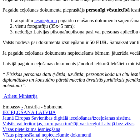
Pagaidu ceļošanas dokumenta pieprasītājs
personīgi vēstniecībā
iesni
aizpildītu
iesniegumu
pagaidu ceļošanas dokumenta saņemšanai
vienu fotogrāfiju (35x45 mm);
nederīgo Latvijas pilsoņa/nepilsoņa pasi vai personas apliecību (
Valsts nodeva par dokumenta izsniegšanu ir
50 EUR
. Samaksāt var t
Ja pagaidu ceļošanas dokuments nepieciešams bērnam, jāuzrāda vecāka 
Latvijā pagaidu ceļošanas dokuments jānodod jebkurā Iekšlietu ministr
* Fiziskas personas datu (vārda, uzvārda, personas koda un citu iesn
diplomātisko un konsulāro pārstāvniecību ārvalstīs juridiskais pie
noteikumi”.
Ārlietu Ministrija
Embassy - Austrija - Submenu
IECEĻOŠANA LATVIJĀ
Jaunā Eiropas Savienības digitālā ieceļošanas/izceļošanas sistēma
Valstis vai teritorijas, kuru pasu turētāji var ieceļot Latvijā bez vīzas
Vīzas pieteikuma iesniegšana
Vīzas pieprasīšanai nepieciešamie dokumenti