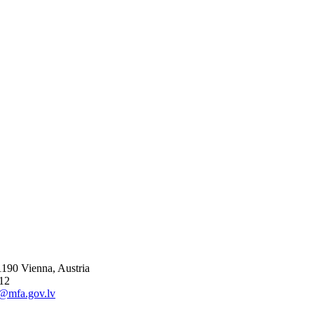
-1190 Vienna, Austria
 12
a@mfa.gov.lv