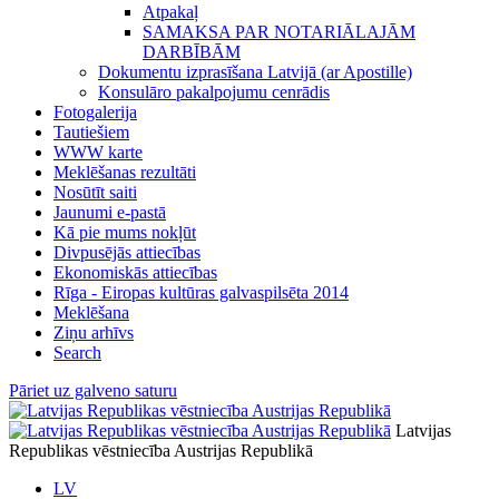
Atpakaļ
SAMAKSA PAR NOTARIĀLAJĀM
DARBĪBĀM
Dokumentu izprasīšana Latvijā (ar Apostille)
Konsulāro pakalpojumu cenrādis
Fotogalerija
Tautiešiem
WWW karte
Meklēšanas rezultāti
Nosūtīt saiti
Jaunumi e-pastā
Kā pie mums nokļūt
Divpusējās attiecības
Ekonomiskās attiecības
Rīga - Eiropas kultūras galvaspilsēta 2014
Meklēšana
Ziņu arhīvs
Search
Pāriet uz galveno saturu
Latvijas
Republikas vēstniecība Austrijas Republikā
LV