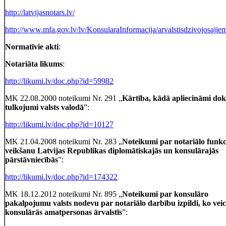
http://latvijasnotars.lv/
http://www.mfa.gov.lv/lv/KonsularaInformacija/arvalstisdzivojosajie
Normatīvie akti
:
Notariāta likums
:
http://likumi.lv/doc.php?id=59982
MK 22.08.2000 noteikumi Nr. 291 „
Kārtība, kādā apliecināmi d
tulkojumi valsts valodā
”:
http://likumi.lv/doc.php?id=10127
MK 21.04.2008 noteikumi Nr. 283 „
Noteikumi par notariālo funkc
veikšanu Latvijas Republikas diplomātiskajās un konsulārajās
pārstāvniecībās
”:
http://likumi.lv/doc.php?id=174322
MK 18.12.2012 noteikumi Nr. 895 „
Noteikumi par konsulāro
pakalpojumu valsts nodevu par notariālo darbību izpildi, ko veic
konsulārās amatpersonas ārvalstīs
”: