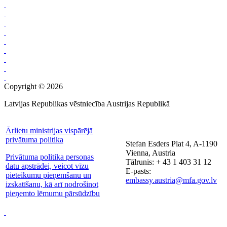
Copyright © 2026
Latvijas Republikas vēstniecība Austrijas Republikā
Ārlietu ministrijas vispārējā
privātuma politika
Stefan Esders Plat 4, A-1190
Vienna, Austria
Privātuma politika personas
Tālrunis: + 43 1 403 31 12
datu apstrādei, veicot vīzu
E-pasts:
pieteikumu pieņemšanu un
embassy.austria@mfa.gov.lv
izskatīšanu, kā arī nodrošinot
pieņemto lēmumu pārsūdzību