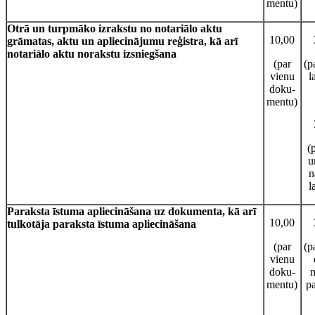
mentu)
Otrā
un turpmāko izrakstu no notariālo aktu
10,00
grāmatas, aktu un apliecinājumu reģistra, kā arī
notariālo aktu norakstu izsniegšana
(par
(p
vienu
l
doku-
mentu)
(
u
n
l
Paraksta īstuma apliecināšana uz dokumenta, kā arī
10,00
tulkotāja paraksta īstuma apliecināšana
(par
(p
vienu
doku-
m
mentu)
p