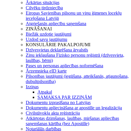
Ārkārtas situācijas
Cilvēku tirdzniecība
Eiropas Savienības pilsoņu un viņu ģimenes locekļu
ieceļošana Latvijā
Atgriešanās apliecību saņemšana
ZINĀŠANAI
Biežāk uzdotie jautājumi
Uzdod savu jautājumu
KONSULĀRIE PAKALPOJUMI
Dzīvesvietas deklarēšana ārvalstīs
Ziņu iekļaušana Fizisko personu reģistrā (dzīvesvieta,
laulības, bērni)
Pases un personas apliecības noformēšana
Ārzemnieka eID karte
Pilsonības jautājumi (iegūšana, atteikšanās, atjaunošana,
dubultpilsonība)
Izziņas
Atpakaļ
SAMAKSA PAR IZZIŅĀM
Dokumentu izprasīšana no Latvijas
Dokumentu apliecināšana ar apostille un legalizācija
Civilstāvokļa akta reģistrācija
Atkārtotas dzimšanas, laulības, miršanas apliecības
saņemšanas kārtība (bez Apostille)
Notariālās darbības