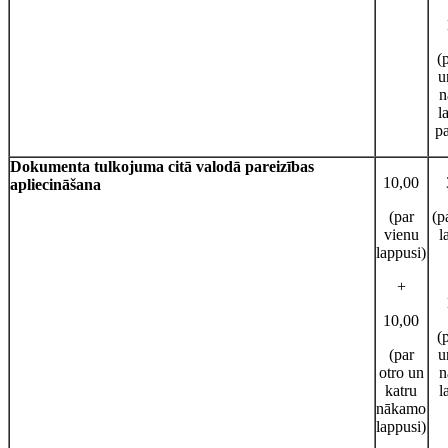
(
u
n
l
p
Dokumenta tulkojuma citā valodā pareizības
10,00
apliecināšana
(par
(p
vienu
l
lappusi)
+
10,00
(
(par
u
otro un
n
katru
l
nākamo
lappusi)