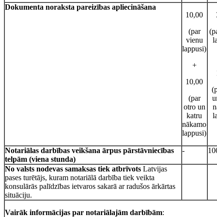
Dokumenta noraksta pareizības apliecināšana
10,00
(par
(p
vienu
l
lappusi)
+
10,00
(
(par
u
otro un
n
katru
l
nākamo
lappusi)
Notariālas darbības veikšana ārpus pārstāvniecības
-
10
telpām (viena stunda)
No valsts nodevas samaksas tiek atbrīvots
Latvijas
pases turētājs, kuram notariālā darbība tiek veikta
konsulārās palīdzības ietvaros sakarā ar radušos ārkārtas
situāciju.
Vairāk informācijas par notariālajām darbībām
: