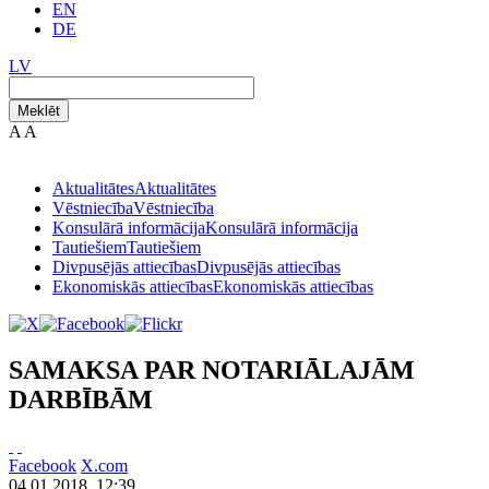
EN
DE
LV
Meklēt
A
A
Aktualitātes
Aktualitātes
Vēstniecība
Vēstniecība
Konsulārā informācija
Konsulārā informācija
Tautiešiem
Tautiešiem
Divpusējās attiecības
Divpusējās attiecības
Ekonomiskās attiecības
Ekonomiskās attiecības
SAMAKSA PAR NOTARIĀLAJĀM
DARBĪBĀM
Facebook
X.com
04.01.2018. 12:39