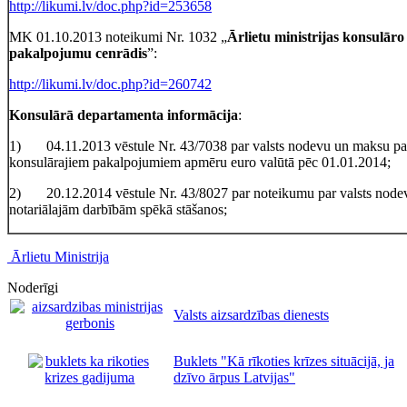
http://likumi.lv/doc.php?id=253658
MK 01.10.2013 noteikumi Nr. 1032 „
Ārlietu ministrijas konsulār
pakalpojumu cenrādis
”:
http://likumi.lv/doc.php?id=260742
Konsulārā departamenta informācija
:
1) 04.11.2013 vēstule Nr. 43/7038 par valsts nodevu un maksu pa
konsulārajiem pakalpojumiem apmēru euro valūtā pēc 01.01.2014;
2) 20.12.2014 vēstule Nr. 43/8027 par noteikumu par valsts node
notariālajām darbībām spēkā stāšanos;
Ārlietu Ministrija
Noderīgi
Valsts aizsardzības dienests
Buklets "Kā rīkoties krīzes situācijā, ja
dzīvo ārpus Latvijas"