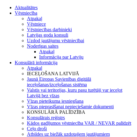
Aktualitātes
Vēstniecība
Atpakaļ
Vēstniece
Vēstniecības darbinieki
Latvijas goda konsuli
Uzdod jautājumu vēstniecībai
Noderīgas saites
Atpakaļ
Informācija par Latviju
Konsulārā informācija
Atpakaļ
IECEĻOŠANA LATVIJĀ
Jaunā Eiropas Savienības digitālā
ieceļošanas/izceļošanas sistēma
Valstis vai teritorijas, kuru pasu turētāji var ieceļot
Latvijā bez vīzas
Vīzas pieteikuma iesniegšana
Vīzas pieprasīšanai nepieciešamie dokumenti
KONSULĀRĀ PALĪDZĪBA
Konsulārais reģistrs
Kādos gadījumos vēstniecība VAR / NEVAR palīdzēt
Ceļo droši
Atbildes uz biežāk uzdotajiem jautājumiem