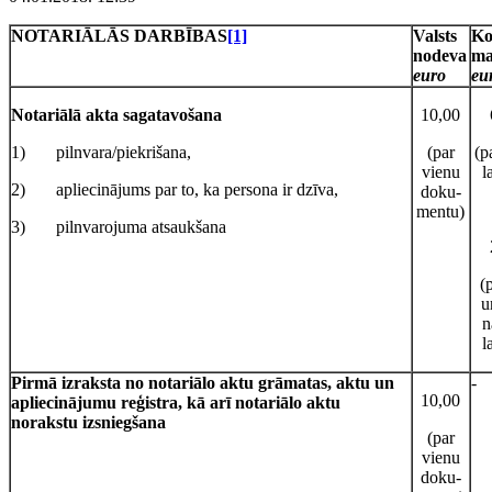
NOTARIĀLĀS DARBĪBAS
[1]
Valsts
Ko
nodeva
ma
euro
eu
Notariālā akta sagatavošana
10,00
1) pilnvara/piekrišana,
(par
(p
vienu
l
2) apliecinājums par to, ka persona ir dzīva,
doku-
mentu)
3) pilnvarojuma atsaukšana
(
u
n
l
Pirmā
izraksta no notariālo aktu grāmatas, aktu un
-
10,00
apliecinājumu reģistra, kā arī notariālo aktu
norakstu izsniegšana
(par
vienu
doku-