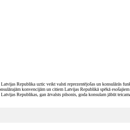
 Latvijas Republika uztic veikt valsti reprezentējošas un konsulārās f
onsulārajām konvencijām un citiem Latvijas Republikā spēkā esošajiem 
Latvijas Republikas, gan ārvalsts pilsonis, goda konsulam jābūt teicam