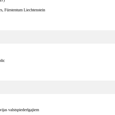
er
)
s, Fürstentum Liechtenstein
lic
ijas valstspiederīgajiem