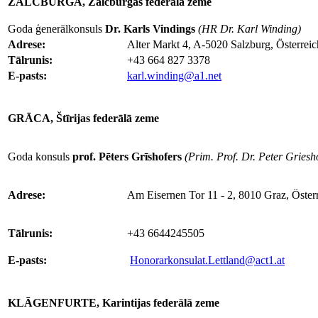
ZALCBURGA, Zalcburgas federālā zeme
Goda ģenerālkonsuls
Dr. Karls Vindings
(HR Dr. Karl Winding)
Adrese:
Alter Markt 4, A-5020 Salzburg, Österreic
Tālrunis:
+43 664 827 3378
E-pasts:
karl.winding@a1.net
GRĀCA, Štīrijas federālā zeme
Goda konsuls
prof.
Pēters Grīshofers
(
Prim. Prof. Dr.
Peter Griesh
Adrese:
Am Eisernen Tor 11 - 2, 8010 Graz, Öster
Tālrunis:
+43 6644245505
E-pasts:
Honorarkonsulat.Lettland@act1.at
KLĀGENFURTE, Karintijas federālā zeme