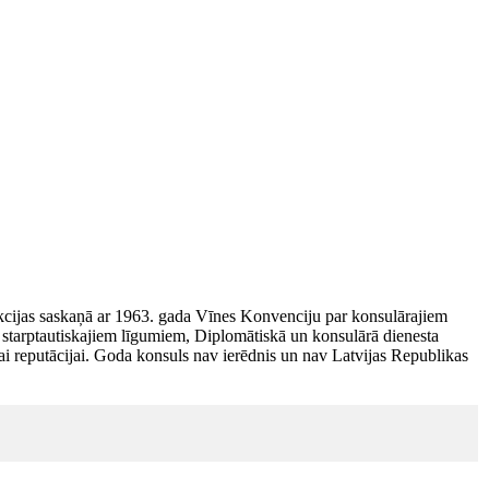
unkcijas saskaņā ar 1963. gada Vīnes Konvenciju par konsulārajiem
starptautiskajiem līgumiem, Diplomātiskā un konsulārā dienesta
ai reputācijai. Goda konsuls nav ierēdnis un nav Latvijas Republikas