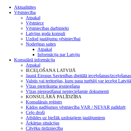
Aktualitātes
Vēstniecība
Atpakaļ
Vēstniece
Vēstniecības darbinieki
Latvijas goda konsuli
Uzdod jautājumu vēstniecībai
Noderīgas saites
Atpakaļ
Informācija par Latviju
Konsulārā informācija
Atpakaļ
IECEĻOŠANA LATVIJĀ
Jaunā Eiropas Savienības digitālā ieceļošanas/izceļošanas
Valstis vai teritorijas, kuru pasu turētāji var ieceļot Latvij
Vīzas pieteikuma iesniegšana
Vīzas pieprasīšanai nepieciešamie dokumenti
KONSULĀRĀ PALĪDZĪBA
Konsulārais reģistrs
Kādos gadījumos vēstniecība VAR / NEVAR palīdzēt
Ceļo droši
Atbildes uz biežāk uzdotajiem jautājumiem
Ārkārtas situācijas
Cilvēku tirdzniecība