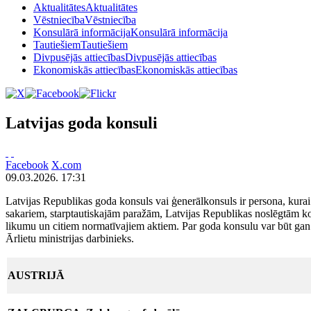
Aktualitātes
Aktualitātes
Vēstniecība
Vēstniecība
Konsulārā informācija
Konsulārā informācija
Tautiešiem
Tautiešiem
Divpusējās attiecības
Divpusējās attiecības
Ekonomiskās attiecības
Ekonomiskās attiecības
Latvijas goda konsuli
Facebook
X.com
09.03.2026. 17:31
Latvijas Republikas goda konsuls vai ģenerālkonsuls ir persona, kurai
sakariem, starptautiskajām paražām, Latvijas Republikas noslēgtām k
likumu un citiem normatīvajiem aktiem. Par goda konsulu var būt gan 
Ārlietu ministrijas darbinieks.
AUSTRIJĀ