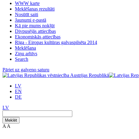
WWW karte
Meklēšanas rezultāti
Nosūtīt saiti
Jaunumi e-pastā
Kā pie mums nokļūt
Divpusējās attiecības
Ekonomiskās attiecības
Rīga - Eiropas kultūras galvaspilsēta 2014
Meklēšana
Ziņu arhīvs
Search
Pāriet uz galveno saturu
LV
EN
DE
LV
Meklēt
A
A