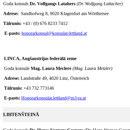
Goda konsuls
Dr. Volfgangs Latahers
(Dr. Wolfgang Lattacher)
Adrese:
Sandhofweg 8, 9020 Klagenfurt am Wörthersee
Tālrunis:
+43 / (0) 676 8233 7412
E-pasts:
honorarkonsul@konsulat-lettland.at
LINCA, Augšaustrijas federālā zeme
Goda konsule
Mag. Laura Meclere
(Mag. Laura Metzler)
Adrese:
Landstraße 49, 4020 Linz, Österreich
Tālrunis:
+43 732 773146
E-pasts:
Honorarkonsulat.lettland@m3-ra.at
LIHTENŠTEINĀ