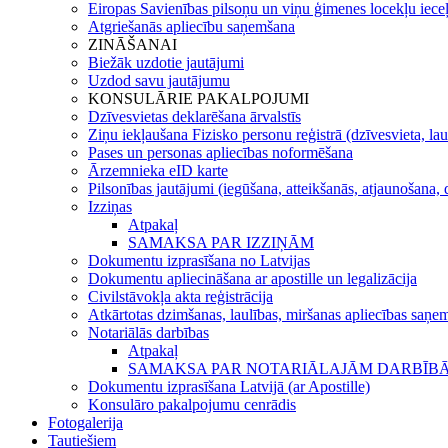
Eiropas Savienības pilsoņu un viņu ģimenes locekļu iece
Atgriešanās apliecību saņemšana
ZINĀŠANAI
Biežāk uzdotie jautājumi
Uzdod savu jautājumu
KONSULĀRIE PAKALPOJUMI
Dzīvesvietas deklarēšana ārvalstīs
Ziņu iekļaušana Fizisko personu reģistrā (dzīvesvieta, lau
Pases un personas apliecības noformēšana
Ārzemnieka eID karte
Pilsonības jautājumi (iegūšana, atteikšanās, atjaunošana, 
Izziņas
Atpakaļ
SAMAKSA PAR IZZIŅĀM
Dokumentu izprasīšana no Latvijas
Dokumentu apliecināšana ar apostille un legalizācija
Civilstāvokļa akta reģistrācija
Atkārtotas dzimšanas, laulības, miršanas apliecības saņem
Notariālās darbības
Atpakaļ
SAMAKSA PAR NOTARIĀLAJĀM DARBĪB
Dokumentu izprasīšana Latvijā (ar Apostille)
Konsulāro pakalpojumu cenrādis
Fotogalerija
Tautiešiem