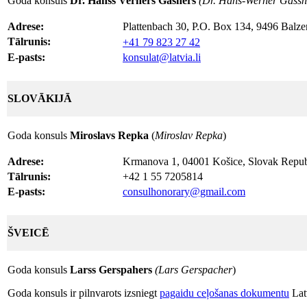
Goda konsuls
Dr. Hanss Verners Gasners
(Dr. Hans
-
Werner Gassn
Adrese:
Plattenbach 30, P.O. Box 134, 9496 Balzer
Tālrunis:
+41 79 823 27 42
E-pasts:
konsulat@latvia.li
SLOVĀKIJĀ
Goda konsuls
Miroslavs Repka
(
Miroslav Repka
)
Adrese:
Krmanova 1, 04001 Košice, Slovak Repub
Tālrunis:
+42 1 55 7205814
E-pasts:
consulhonorary@gmail.com
ŠVEICĒ
Goda konsuls
Larss Gerspahers
(Lars Gerspacher
)
Goda konsuls ir pilnvarots izsniegt
pagaidu ceļošanas dokumentu
Latv