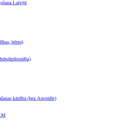
ļošana Latvijā
lības, bērni)
dubultpilsonība)
šanas kārtība (bez Apostille)
ĀM