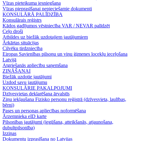
Vīzas pieteikuma iesniegšana
Vīzas pieprasīšanai nepieciešamie dokumenti
KONSULĀRĀ PALĪDZĪBA
Konsulārais reģistrs
Kādos gadījumos vēstniecība VAR / NEVAR palīdzēt
Ceļo droši
Atbildes uz biežāk uzdotajiem jautājumiem
Ārkārtas situācijas
Cilvēku tirdzniecība
Eiropas Savienības pilsoņu un viņu ģimenes locekļu ieceļošana
Latvijā
Atgriešanās apliecību saņemšana
ZINĀŠANAI
Biežāk uzdotie jautājumi
Uzdod savu jautājumu
KONSULĀRIE PAKALPOJUMI
Dzīvesvietas deklarēšana ārvalstīs
Ziņu iekļaušana Fizisko personu reģistrā (dzīvesvieta, laulības,
bērni)
Pases un personas apliecības noformēšana
Ārzemnieka eID karte
Pilsonības jautājumi (iegūšana, atteikšanās, atjaunošana,
dubultpilsonība)
Izziņas
Dokumentu izprasīšana no Latvijas