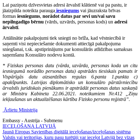
Lai paziņotu dzīvesvietas adresi ārvalstī klātienē vai pa pastu, ir
jāaizpilda noteikta parauga
iesniegums
vai jāuzraksta brīvas
formas
iesniegums
,
norādot datus par sevi un/vai savu
nepilngadīgo bērnu
(vārds, uzvārds, personas kods) un
adresi
ārvalstī
.
Attālinātie pakalpojumi tiek sniegti no brīža, kad vēstniecībā ir
saņemti visi nepieciešamie dokumenti attiecīgā pakalpojuma
sniegšanai, t.sk. apstiprinājums par konsulārās atlīdzības samaksas
saņemšanu Konsulāro nodevu kontā.
* Fiziskas personas datu (vārda, uzvārda, personas koda un citu
iesniegumā norādīto personas datu) apstrādes tiesiskais pamats ir
Vispārīgās datu aizsardzības regulas 6.panta 1.punkta c)
apakšpunkts. Latvijas diplomātisko un konsulāro pārstāvniecību
ārvalstīs juridiskais pienākums ir apstrādāt personas datus saskaņā
ar Ministru Kabineta 22.06.2021. noteikumiem Nr.412 „Ziņu
iekļaušanas un aktualizēšanas kārtība Fizisko personu reģistrā”.
Ārlietu Ministrija
Embassy - Austrija - Submenu
IECEĻOŠANA LATVIJĀ
Jaunā Eiropas Savienības digitālā ieceļošanas/izceļošanas sistēma
Valstis vai teritorijas, kuru pasu turētāji var ieceļot Latvijā bez vīzas