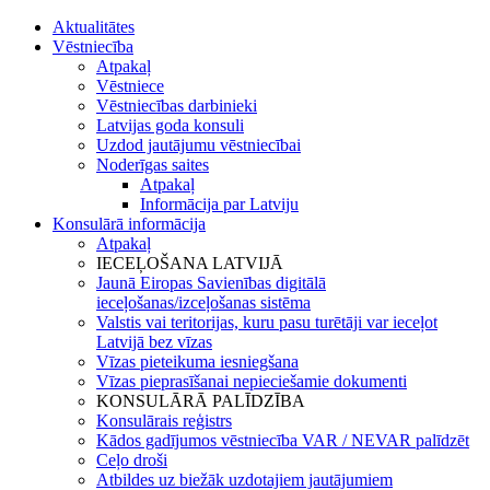
Aktualitātes
Vēstniecība
Atpakaļ
Vēstniece
Vēstniecības darbinieki
Latvijas goda konsuli
Uzdod jautājumu vēstniecībai
Noderīgas saites
Atpakaļ
Informācija par Latviju
Konsulārā informācija
Atpakaļ
IECEĻOŠANA LATVIJĀ
Jaunā Eiropas Savienības digitālā
ieceļošanas/izceļošanas sistēma
Valstis vai teritorijas, kuru pasu turētāji var ieceļot
Latvijā bez vīzas
Vīzas pieteikuma iesniegšana
Vīzas pieprasīšanai nepieciešamie dokumenti
KONSULĀRĀ PALĪDZĪBA
Konsulārais reģistrs
Kādos gadījumos vēstniecība VAR / NEVAR palīdzēt
Ceļo droši
Atbildes uz biežāk uzdotajiem jautājumiem