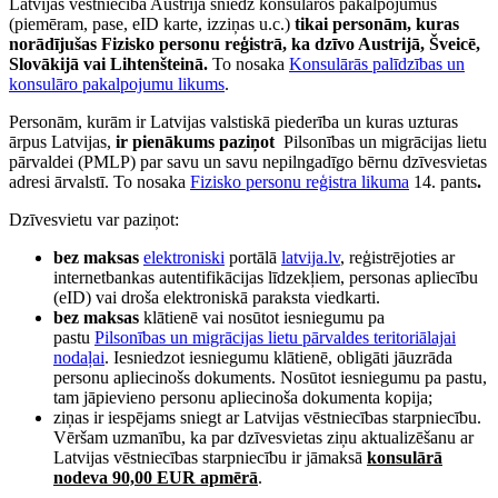
Latvijas vēstniecība Austrijā sniedz konsulāros pakalpojumus
(piemēram, pase, eID karte, izziņas u.c.)
tikai personām, kuras
norādījušas Fizisko personu reģistrā, ka dzīvo Austrijā, Šveicē,
Slovākijā vai Lihtenšteinā.
To nosaka
Konsulārās palīdzības un
konsulāro pakalpojumu likums
.
Personām, kurām ir Latvijas valstiskā piederība un kuras uzturas
ārpus Latvijas,
ir pienākums paziņot
Pilsonības un migrācijas lietu
pārvaldei (PMLP) par savu un savu nepilngadīgo bērnu dzīvesvietas
adresi ārvalstī. To nosaka
Fizisko personu reģistra likuma
14. pants
.
Dzīvesvietu var paziņot:
bez maksas
elektroniski
portālā
latvija.lv
, reģistrējoties ar
internetbankas autentifikācijas līdzekļiem, personas apliecību
(eID) vai droša elektroniskā paraksta viedkarti.
bez maksas
klātienē vai nosūtot iesniegumu pa
pastu
Pilsonības un migrācijas lietu pārvaldes teritoriālajai
nodaļai
. Iesniedzot iesniegumu klātienē, obligāti jāuzrāda
personu apliecinošs dokuments. Nosūtot iesniegumu pa pastu,
tam jāpievieno personu apliecinoša dokumenta kopija;
ziņas ir iespējams sniegt ar Latvijas vēstniecības starpniecību.
Vēršam uzmanību, ka par dzīvesvietas ziņu aktualizēšanu ar
Latvijas vēstniecības starpniecību ir jāmaksā
konsulārā
nodeva 90,00 EUR apmērā
.