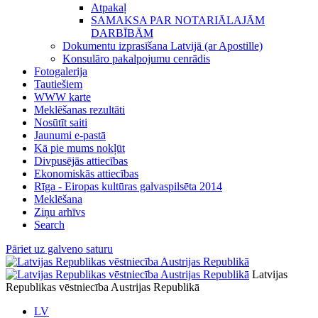
Atpakaļ
SAMAKSA PAR NOTARIĀLAJĀM
DARBĪBĀM
Dokumentu izprasīšana Latvijā (ar Apostille)
Konsulāro pakalpojumu cenrādis
Fotogalerija
Tautiešiem
WWW karte
Meklēšanas rezultāti
Nosūtīt saiti
Jaunumi e-pastā
Kā pie mums nokļūt
Divpusējās attiecības
Ekonomiskās attiecības
Rīga - Eiropas kultūras galvaspilsēta 2014
Meklēšana
Ziņu arhīvs
Search
Pāriet uz galveno saturu
Latvijas
Republikas vēstniecība Austrijas Republikā
LV