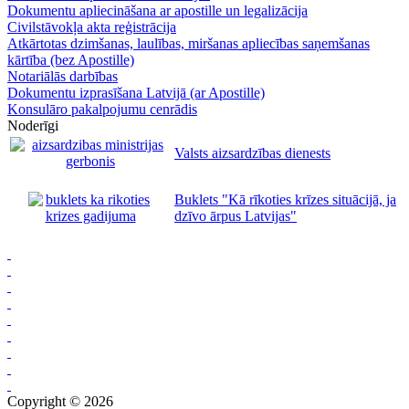
Dokumentu apliecināšana ar apostille un legalizācija
Civilstāvokļa akta reģistrācija
Atkārtotas dzimšanas, laulības, miršanas apliecības saņemšanas
kārtība (bez Apostille)
Notariālās darbības
Dokumentu izprasīšana Latvijā (ar Apostille)
Konsulāro pakalpojumu cenrādis
Noderīgi
Valsts aizsardzības dienests
Buklets "Kā rīkoties krīzes situācijā, ja
dzīvo ārpus Latvijas"
Copyright © 2026