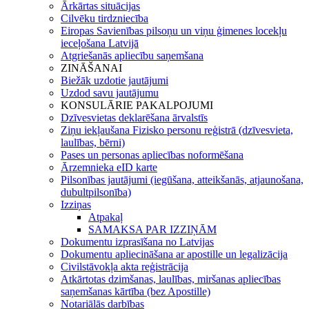
Ārkārtas situācijas
Cilvēku tirdzniecība
Eiropas Savienības pilsoņu un viņu ģimenes locekļu
ieceļošana Latvijā
Atgriešanās apliecību saņemšana
ZINĀŠANAI
Biežāk uzdotie jautājumi
Uzdod savu jautājumu
KONSULĀRIE PAKALPOJUMI
Dzīvesvietas deklarēšana ārvalstīs
Ziņu iekļaušana Fizisko personu reģistrā (dzīvesvieta,
laulības, bērni)
Pases un personas apliecības noformēšana
Ārzemnieka eID karte
Pilsonības jautājumi (iegūšana, atteikšanās, atjaunošana,
dubultpilsonība)
Izziņas
Atpakaļ
SAMAKSA PAR IZZIŅĀM
Dokumentu izprasīšana no Latvijas
Dokumentu apliecināšana ar apostille un legalizācija
Civilstāvokļa akta reģistrācija
Atkārtotas dzimšanas, laulības, miršanas apliecības
saņemšanas kārtība (bez Apostille)
Notariālās darbības