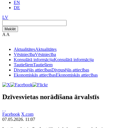
EN
DE
LV
Meklēt
A
A
Aktualitātes
Aktualitātes
Vēstniecība
Vēstniecība
Konsulārā informācija
Konsulārā informācija
Tautiešiem
Tautiešiem
Divpusējās attiecības
Divpusējās attiecības
Ekonomiskās attiecības
Ekonomiskās attiecības
Dzīvesvietas norādīšana ārvalstīs
Facebook
X.com
07.05.2026. 11:07