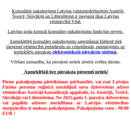
Konsulārie pakalpojumi Latvijas valstspiederīgajiem Austrijā,
Šveicē, Slovākijā un Lihtenšteinā ir pieejami tikai Latvijas
vēstniecībā Vīnē.
Latvijas goda konsuli konsulāro pakalpojumu funkcijas neveic.
Apmeklētāji konsulāro pakalpojumu saņemšanai klātienē tiek
pieņemti vēstniecībā pirmdienās un ceturtdienās, pamatojoties uz
iepriekšēju pierakstu
elektroniskajā pierakstu sistēmā
.
Vēršam uzmanību, ka pieraksts netiek atvērts svētku dienās.
Apmeklētāji bez pieraksta pieņemti netiek!
Pirms pakalpojuma pieteikšanas pārbaudiet, vai esat Latvijas
Fizisko personu reģistrā norādījuši savu dzīvesvietas adresi
vēstniecības Austrijā konsulārajā apgabalā, t.i. Austrijā, Šveicē,
Slovākijā vai Lihtenšteina. No 2025.gada 1. janvāra dzīvesvietas
vai papildu adreses norādīšana ar Latvijas vēstniecības
starpniecību ir maksas pakalpojums. Pakalpojuma cena - 90.00
EUR !