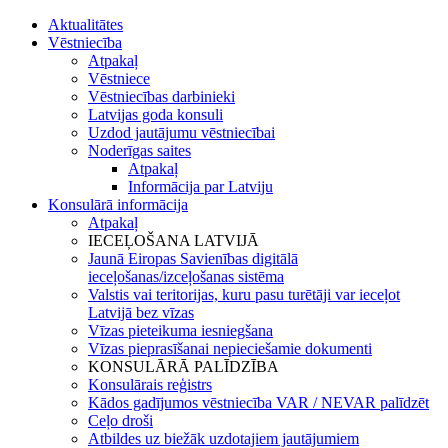
Aktualitātes
Vēstniecība
Atpakaļ
Vēstniece
Vēstniecības darbinieki
Latvijas goda konsuli
Uzdod jautājumu vēstniecībai
Noderīgas saites
Atpakaļ
Informācija par Latviju
Konsulārā informācija
Atpakaļ
IECEĻOŠANA LATVIJĀ
Jaunā Eiropas Savienības digitālā
ieceļošanas/izceļošanas sistēma
Valstis vai teritorijas, kuru pasu turētāji var ieceļot
Latvijā bez vīzas
Vīzas pieteikuma iesniegšana
Vīzas pieprasīšanai nepieciešamie dokumenti
KONSULĀRĀ PALĪDZĪBA
Konsulārais reģistrs
Kādos gadījumos vēstniecība VAR / NEVAR palīdzēt
Ceļo droši
Atbildes uz biežāk uzdotajiem jautājumiem