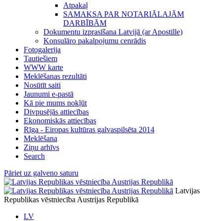
Atpakaļ
SAMAKSA PAR NOTARIĀLAJĀM
DARBĪBĀM
Dokumentu izprasīšana Latvijā (ar Apostille)
Konsulāro pakalpojumu cenrādis
Fotogalerija
Tautiešiem
WWW karte
Meklēšanas rezultāti
Nosūtīt saiti
Jaunumi e-pastā
Kā pie mums nokļūt
Divpusējās attiecības
Ekonomiskās attiecības
Rīga - Eiropas kultūras galvaspilsēta 2014
Meklēšana
Ziņu arhīvs
Search
Pāriet uz galveno saturu
Latvijas
Republikas vēstniecība Austrijas Republikā
LV