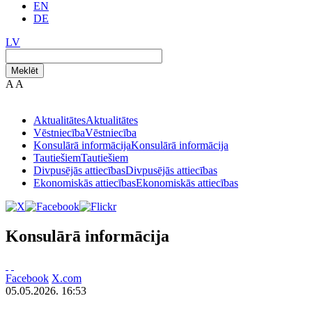
EN
DE
LV
Meklēt
A
A
Aktualitātes
Aktualitātes
Vēstniecība
Vēstniecība
Konsulārā informācija
Konsulārā informācija
Tautiešiem
Tautiešiem
Divpusējās attiecības
Divpusējās attiecības
Ekonomiskās attiecības
Ekonomiskās attiecības
Konsulārā informācija
Facebook
X.com
05.05.2026. 16:53