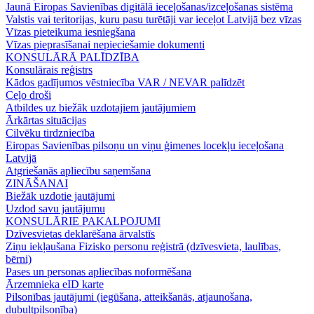
Jaunā Eiropas Savienības digitālā ieceļošanas/izceļošanas sistēma
Valstis vai teritorijas, kuru pasu turētāji var ieceļot Latvijā bez vīzas
Vīzas pieteikuma iesniegšana
Vīzas pieprasīšanai nepieciešamie dokumenti
KONSULĀRĀ PALĪDZĪBA
Konsulārais reģistrs
Kādos gadījumos vēstniecība VAR / NEVAR palīdzēt
Ceļo droši
Atbildes uz biežāk uzdotajiem jautājumiem
Ārkārtas situācijas
Cilvēku tirdzniecība
Eiropas Savienības pilsoņu un viņu ģimenes locekļu ieceļošana
Latvijā
Atgriešanās apliecību saņemšana
ZINĀŠANAI
Biežāk uzdotie jautājumi
Uzdod savu jautājumu
KONSULĀRIE PAKALPOJUMI
Dzīvesvietas deklarēšana ārvalstīs
Ziņu iekļaušana Fizisko personu reģistrā (dzīvesvieta, laulības,
bērni)
Pases un personas apliecības noformēšana
Ārzemnieka eID karte
Pilsonības jautājumi (iegūšana, atteikšanās, atjaunošana,
dubultpilsonība)