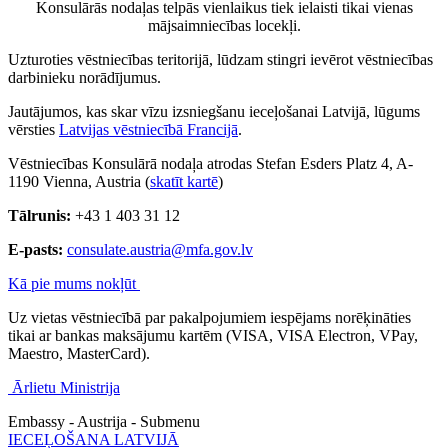
Konsulārās nodaļas telpās vienlaikus tiek ielaisti tikai vienas
mājsaimniecības locekļi.
Uzturoties vēstniecības teritorijā, lūdzam stingri ievērot vēstniecības
darbinieku norādījumus.
Jautājumos, kas skar vīzu izsniegšanu ieceļošanai Latvijā, lūgums
vērsties
Latvijas vēstniecībā Francijā
.
Vēstniecības Konsulārā nodaļa atrodas Stefan Esders Platz 4, A-
1190 Vienna, Austria (
skatīt kartē
)
Tālrunis:
+43 1 403 31 12
E-pasts:
consulate.austria@mfa.gov.lv
Kā pie mums nokļūt
Uz vietas vēstniecībā par pakalpojumiem iespējams norēķināties
tikai ar bankas maksājumu kartēm (VISA, VISA Electron, VPay,
Maestro, MasterCard).
Ārlietu Ministrija
Embassy - Austrija - Submenu
IECEĻOŠANA LATVIJĀ