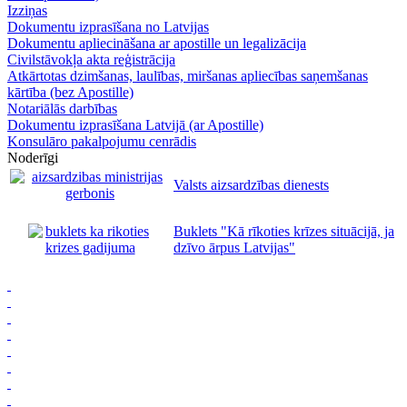
Izziņas
Dokumentu izprasīšana no Latvijas
Dokumentu apliecināšana ar apostille un legalizācija
Civilstāvokļa akta reģistrācija
Atkārtotas dzimšanas, laulības, miršanas apliecības saņemšanas
kārtība (bez Apostille)
Notariālās darbības
Dokumentu izprasīšana Latvijā (ar Apostille)
Konsulāro pakalpojumu cenrādis
Noderīgi
Valsts aizsardzības dienests
Buklets "Kā rīkoties krīzes situācijā, ja
dzīvo ārpus Latvijas"