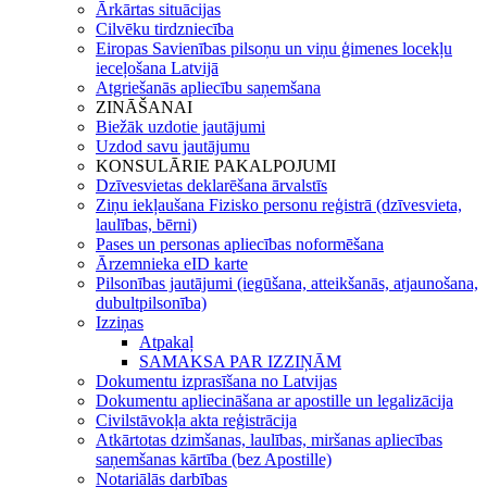
Ārkārtas situācijas
Cilvēku tirdzniecība
Eiropas Savienības pilsoņu un viņu ģimenes locekļu
ieceļošana Latvijā
Atgriešanās apliecību saņemšana
ZINĀŠANAI
Biežāk uzdotie jautājumi
Uzdod savu jautājumu
KONSULĀRIE PAKALPOJUMI
Dzīvesvietas deklarēšana ārvalstīs
Ziņu iekļaušana Fizisko personu reģistrā (dzīvesvieta,
laulības, bērni)
Pases un personas apliecības noformēšana
Ārzemnieka eID karte
Pilsonības jautājumi (iegūšana, atteikšanās, atjaunošana,
dubultpilsonība)
Izziņas
Atpakaļ
SAMAKSA PAR IZZIŅĀM
Dokumentu izprasīšana no Latvijas
Dokumentu apliecināšana ar apostille un legalizācija
Civilstāvokļa akta reģistrācija
Atkārtotas dzimšanas, laulības, miršanas apliecības
saņemšanas kārtība (bez Apostille)
Notariālās darbības