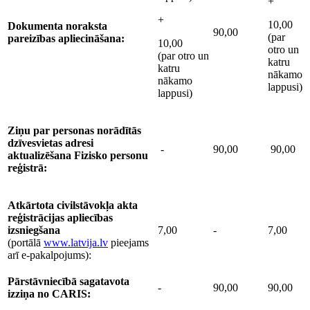
+
+
10,00
Dokumenta noraksta
90,00
(par
pareizības apliecināšana:
10,00
otro un
(par otro un
katru
katru
nākamo
nākamo
lappusi)
lappusi)
Ziņu par personas norādītās
dzīvesvietas adresi
-
90,00
90,00
aktualizēšana Fizisko personu
reģistrā:
Atkārtota civilstāvokļa akta
reģistrācijas apliecības
izsniegšana
7,00
-
7,00
(portālā
www.latvija.lv
pieejams
arī e-pakalpojums):
Pārstāvniecībā sagatavota
-
90,00
90,00
izziņa no CARIS: