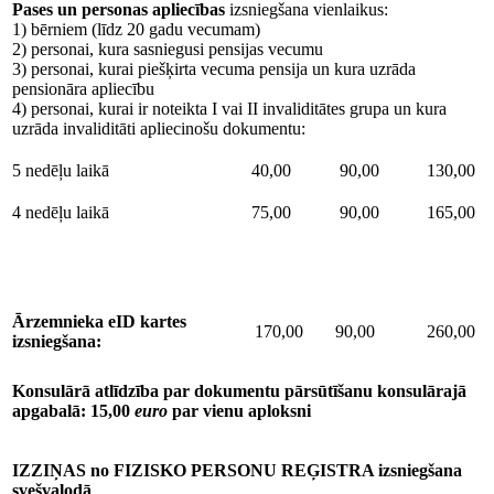
Pases un personas apliecības
izsniegšana vienlaikus:
1) bērniem (līdz 20 gadu vecumam)
2) personai, kura sasniegusi pensijas vecumu
3) personai, kurai piešķirta vecuma pensija un kura uzrāda
pensionāra apliecību
4) personai, kurai ir noteikta I vai II invaliditātes grupa un kura
uzrāda invaliditāti apliecinošu dokumentu:
5 nedēļu laikā
40,00
90,00
130,00
4 nedēļu laikā
75,00
90,00
165,00
Ārzemnieka eID kartes
170,00
90,00
260,00
izsniegšana:
Konsulārā atlīdzība par dokumentu pārsūtīšanu konsulārajā
apgabalā: 15,00
euro
par vienu aploksni
IZZIŅAS no FIZISKO PERSONU REĢISTRA izsniegšana
svešvalodā