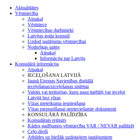
Aktualitātes
Vēstniecība
Atpakaļ
Vēstniece
Vēstniecības darbinieki
Latvijas goda konsuli
Uzdod jautājumu vēstniecībai
Noderīgas saites
Atpakaļ
Informācija par Latviju
Konsulārā informācija
Atpakaļ
IECEĻOŠANA LATVIJĀ
Jaunā Eiropas Savienības digitālā
ieceļošanas/izceļošanas sistēma
Valstis vai teritorijas, kuru pasu turētāji var ieceļot
Latvijā bez vīzas
Vīzas pieteikuma iesniegšana
Vīzas pieprasīšanai nepieciešamie dokumenti
KONSULĀRĀ PALĪDZĪBA
Konsulārais reģistrs
Kādos gadījumos vēstniecība VAR / NEVAR palīdzēt
Ceļo droši
Atbildes uz biežāk uzdotajiem jautājumiem