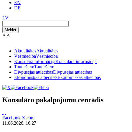
EN
DE
LV
Meklēt
A
A
Aktualitātes
Aktualitātes
Vēstniecība
Vēstniecība
Konsulārā informācija
Konsulārā informācija
Tautiešiem
Tautiešiem
Divpusējās attiecības
Divpusējās attiecības
Ekonomiskās attiecības
Ekonomiskās attiecības
Konsulāro pakalpojumu cenrādis
Facebook
X.com
11.06.2026. 16:27