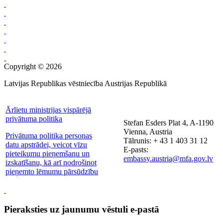
Copyright © 2026
Latvijas Republikas vēstniecība Austrijas Republikā
Ārlietu ministrijas vispārējā
privātuma politika
Stefan Esders Plat 4, A-1190
Vienna, Austria
Privātuma politika personas
Tālrunis: + 43 1 403 31 12
datu apstrādei, veicot vīzu
E-pasts:
pieteikumu pieņemšanu un
embassy.austria@mfa.gov.lv
izskatīšanu, kā arī nodrošinot
pieņemto lēmumu pārsūdzību
Pieraksties uz jaunumu vēstuli e-pastā