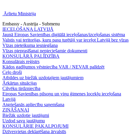
Ārlietu Ministrija
Embassy - Austrija - Submenu
IECEĻOŠANA LATVIJĀ
Jaunā Eiropas Savienības digitālā ieceļošanas/izceļošanas sistēma
Valstis vai teritorijas, kuru pasu turētāji var ieceļot Latvijā bez vīzas
Vīzas pieteikuma iesniegšana
Vīzas pieprasīšanai nepieciešamie dokumenti
KONSULĀRĀ PALĪDZĪBA
Konsulārais reģistrs
Kādos gadījumos vēstniecība VAR / NEVAR palīdzēt
Ceļo droši
Atbildes uz biežāk uzdotajiem jautājumiem
Ārkārtas situācijas
Cilvēku tirdzniecība
Eiropas Savienības pilsoņu un viņu ģimenes locekļu ieceļošana
Latvijā
Atgriešanās apliecību saņemšana
ZINĀŠANAI
Biežāk uzdotie jautājumi
Uzdod savu jautājumu
KONSULĀRIE PAKALPOJUMI
Dzīvesvietas deklarēšana ārvalstīs