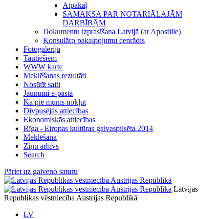
Atpakaļ
SAMAKSA PAR NOTARIĀLAJĀM
DARBĪBĀM
Dokumentu izprasīšana Latvijā (ar Apostille)
Konsulāro pakalpojumu cenrādis
Fotogalerija
Tautiešiem
WWW karte
Meklēšanas rezultāti
Nosūtīt saiti
Jaunumi e-pastā
Kā pie mums nokļūt
Divpusējās attiecības
Ekonomiskās attiecības
Rīga - Eiropas kultūras galvaspilsēta 2014
Meklēšana
Ziņu arhīvs
Search
Pāriet uz galveno saturu
Latvijas
Republikas vēstniecība Austrijas Republikā
LV