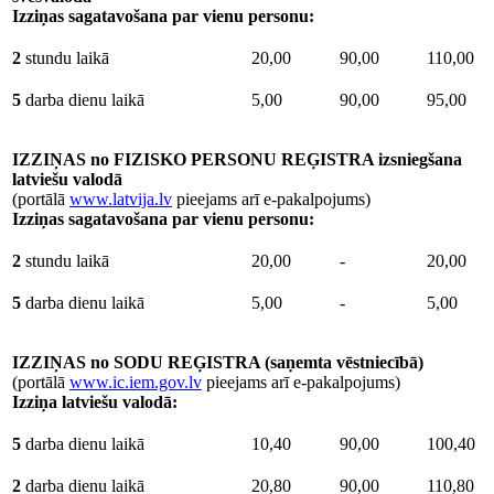
Izziņas sagatavošana par vienu personu:
2
stundu laikā
20,00
90,00
110,00
5
darba dienu laikā
5,00
90,00
95,00
IZZIŅAS no FIZISKO PERSONU REĢISTRA izsniegšana
latviešu valodā
(portālā
www.latvija.lv
pieejams arī e-pakalpojums)
Izziņas sagatavošana par vienu personu:
2
stundu laikā
20,00
-
20,00
5
darba dienu laikā
5,00
-
5,00
IZZIŅAS no SODU REĢISTRA (saņemta vēstniecībā)
(portālā
www.ic.iem.gov.lv
pieejams arī e-pakalpojums)
Izziņa latviešu valodā:
5
darba dienu laikā
10,40
90,00
100,40
2
darba dienu laikā
20,80
90,00
110,80