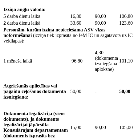
Izziņa angļu valodā:
5
darba dienu laikā
16,80
90,00
106,80
2
darba dienu laikā
33,60
90,00
123,60
Personām, kurām izziņa nepieciešama ASV vīzas
noformēšanai
(izziņa tiek izprasīta no IeM IC un sagatavota uz IC
veidlapas)
:
4,30
(dokumenta
1 mēneša laikā
96,80
101,10
izsniegšana
aploksnē)
Atgriešanās apliecības vai
pagaidu ceļošanas dokumenta
50,00
-
50,00
izsniegšana:
Dokumenta legalizācija (viens
dokuments), ja dokuments
legalizācijai jāpārsūta
15,00
90,00
105,00
Konsulārajam departamentam
(dokuments izprasīts bez