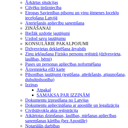
Ārkārtas situācijas
Cilvēku tirdzniecība
Eiropas Savienības pilsoņu un viņu ģimenes locekļu
ieceļošana Latvijā
Atgriešanās apliecību saņemšana
ZINĀŠANAI
Biežāk uzdotie jautājumi
Uzdod savu jautājumu
KONSULĀRIE PAKALPOJUMI
Dzīvesvietas deklarēšana ārvalstīs
Ziņu iekļaušana Fizisko personu reģistrā (dzīvesvieta,
laulības, bērni)
Pases un personas apliecības noformēšana
Ārzemnieka eID karte
Pilsonības jautājumi (iegūšana, atteikšanās, atjaunošana,
dubultpilsonība)
Izziņas
Atpakaļ
SAMAKSA PAR IZZIŅĀM
Dokumentu izprasīšana no Latvijas
Dokumentu apliecināšana ar apostille un legalizācija
Civilstāvokļa akta reģistrācija
Atkārtotas dzimšanas, laulības, miršanas apliecības
saņemšanas kārtība (bez Apostille)
Notariālās darbības