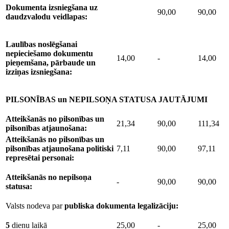
Dokumenta izsniegšana uz
90,00
90,00
daudzvalodu veidlapas:
Laulības noslēgšanai
nepieciešamo dokumentu
14,00
-
14,00
pieņemšana, pārbaude un
izziņas izsniegšana:
PILSONĪBAS un NEPILSOŅA STATUSA JAUTĀJUMI
Atteikšanās no pilsonības un
21,34
90,00
111,34
pilsonības atjaunošana:
Atteikšanās no pilsonības un
pilsonības atjaunošana politiski
7,11
90,00
97,11
represētai personai:
Atteikšanās no nepilsoņa
-
90,00
90,00
statusa:
Valsts nodeva par
publiska dokumenta legalizāciju:
5
dienu laikā
25,00
-
25,00