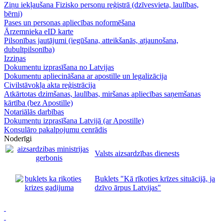
Ziņu iekļaušana Fizisko personu reģistrā (dzīvesvieta, laulības,
bērni)
Pases un personas apliecības noformēšana
Ārzemnieka eID karte
Pilsonības jautājumi (iegūšana, atteikšanās, atjaunošana,
dubultpilsonība)
Izziņas
Dokumentu izprasīšana no Latvijas
Dokumentu apliecināšana ar apostille un legalizācija
Civilstāvokļa akta reģistrācija
Atkārtotas dzimšanas, laulības, miršanas apliecības saņemšanas
kārtība (bez Apostille)
Notariālās darbības
Dokumentu izprasīšana Latvijā (ar Apostille)
Konsulāro pakalpojumu cenrādis
Noderīgi
Valsts aizsardzības dienests
Buklets "Kā rīkoties krīzes situācijā, ja
dzīvo ārpus Latvijas"