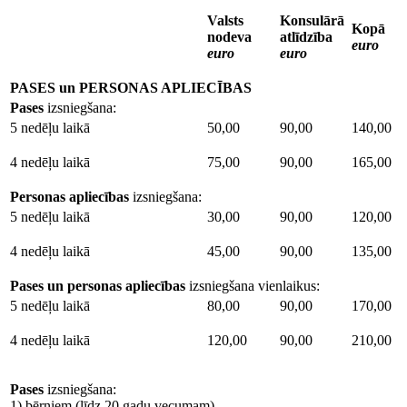
Valsts
Konsulārā
Kopā
nodeva
atlīdzība
euro
euro
euro
PASES un PERSONAS APLIECĪBAS
Pases
izsniegšana:
5 nedēļu laikā
50,00
90,00
140,00
4 nedēļu laikā
75,00
90,00
165,00
Personas apliecības
izsniegšana:
5 nedēļu laikā
30,00
90,00
120,00
4 nedēļu laikā
45,00
90,00
135,00
Pases un personas apliecības
izsniegšana vienlaikus:
5 nedēļu laikā
80,00
90,00
170,00
4 nedēļu laikā
120,00
90,00
210,00
Pases
izsniegšana:
1) bērniem (līdz 20 gadu vecumam)