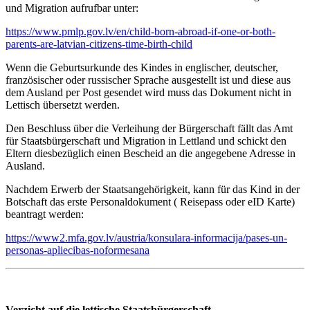
und Migration aufrufbar unter:
https://www.pmlp.gov.lv/en/child-born-abroad-if-one-or-both-
parents-are-latvian-citizens-time-birth-child
Wenn die Geburtsurkunde des Kindes in englischer, deutscher,
französischer oder russischer Sprache ausgestellt ist und diese aus
dem Ausland per Post gesendet wird muss das Dokument nicht in
Lettisch übersetzt werden.
Den Beschluss über die Verleihung der Bürgerschaft fällt das Amt
für Staatsbürgerschaft und Migration in Lettland und schickt den
Eltern diesbezüglich einen Bescheid an die angegebene Adresse in
Ausland.
Nachdem Erwerb der Staatsangehörigkeit, kann für das Kind in der
Botschaft das erste Personaldokument ( Reisepass oder eID Karte)
beantragt werden:
https://www2.mfa.gov.lv/austria/konsulara-informacija/pases-un-
personas-apliecibas-noformesana
Verzicht auf die lettische Staatsbürgerschaft