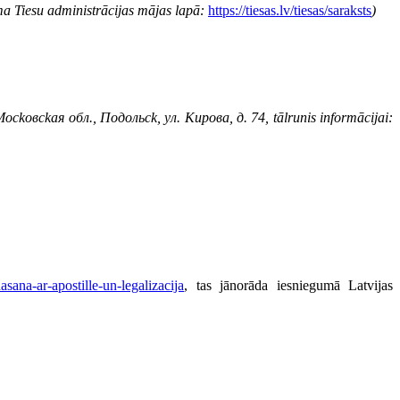
dama Tiesu administrācijas mājas lapā:
https://tiesas.lv/tiesas/saraksts
)
 Mocko
вckaя oбл., Пoдoльck, ул. Kирoвa, д. 74, tālrunis informācijai:
sana-ar-apostille-un-legalizacija
, tas jānorāda iesniegumā Latvijas