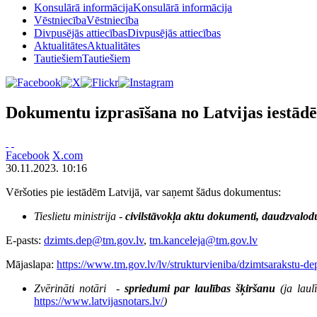
Konsulārā informācija
Konsulārā informācija
Vēstniecība
Vēstniecība
Divpusējās attiecības
Divpusējās attiecības
Aktualitātes
Aktualitātes
Tautiešiem
Tautiešiem
Dokumentu izprasīšana no Latvijas iestād
Facebook
X.com
30.11.2023. 10:16
Vēršoties pie iestādēm Latvijā, var saņemt šādus dokumentus:
Tieslietu ministrija -
civilstāvokļa aktu dokumenti, daudzvalodu
E-pasts:
dzimts.dep@tm.gov.lv
,
tm.kanceleja@tm.gov.lv
Mājaslapa:
https://www.tm.gov.lv/lv/strukturvieniba/dzimtsarakstu-de
Zvērināti notāri
-
spriedumi par laulības šķiršanu
(ja lau
https://www.latvijasnotars.lv/
)