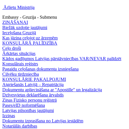
Ārlietu Ministrija
Embassy - Gruzija - Submenu
ZINĀŠANAI
Biežāk uzdotie jautājumi
Ieceļošana Gruzijā
Kas jāzina ceļojot uz ārzemēm
KONSULĀRĀ PALĪDZĪBA
Ceļo droši
Ārkārtas situācijas
Kādos gadījumos Latvijas pārstāvniecības VAR/NEVAR palīdzēt
Konsulārais reģistrs
Pagaidu ceļošanas dokumenta izsniegšana
Cilvēku tirdzniecība
KONSULĀRIE PAKALPOJUMI
Atgriešanās Latvijā – Repatriācija
Dokumentu apliecināšana ar ''Apostille'' un legalizācija
Dzīvesvietas deklarēšana ārvalstīs
Ziņas Fizisko personu reģistrā
Pases/eID noformēšana
Latvijas pilsonības jautājumi
Izziņas
Dokumentu izprasīšana no Latvijas iestādēm
Notariālās darbības