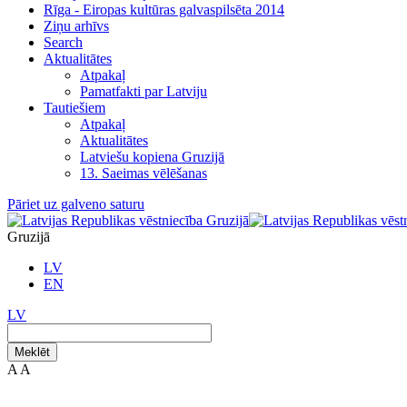
Rīga - Eiropas kultūras galvaspilsēta 2014
Ziņu arhīvs
Search
Aktualitātes
Atpakaļ
Pamatfakti par Latviju
Tautiešiem
Atpakaļ
Aktualitātes
Latviešu kopiena Gruzijā
13. Saeimas vēlēšanas
Pāriet uz galveno saturu
Gruzijā
LV
EN
LV
Meklēt
A
A