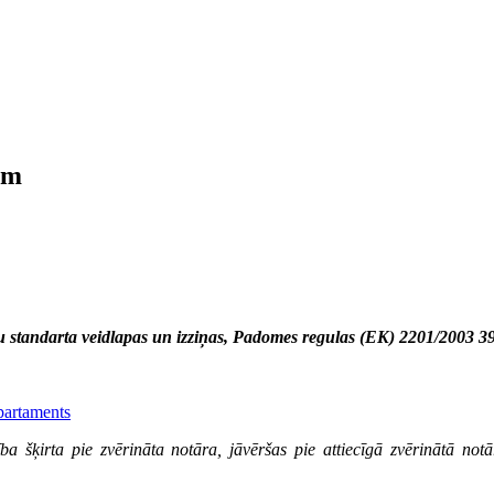
ēm
 standarta veidlapas un izziņas,
Padomes regulas (EK) 2201/2003 39.p
partaments
lība šķirta pie zvērināta notāra, jāvēršas pie attiecīgā zvērinātā n