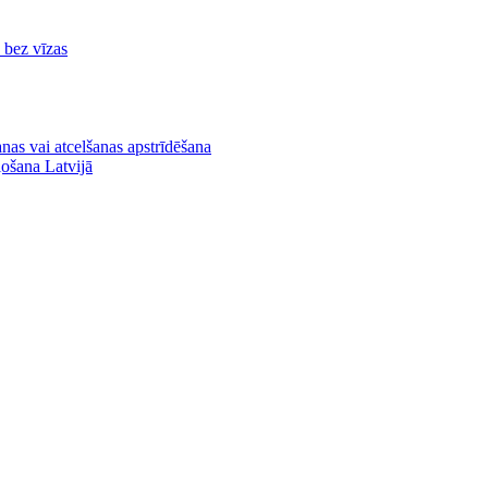
ā bez vīzas
nas vai atcelšanas apstrīdēšana
ļošana Latvijā