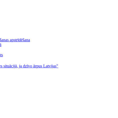
lšanas apstrīdēšana
ā
ts
s situācijā, ja dzīvo ārpus Latvijas"