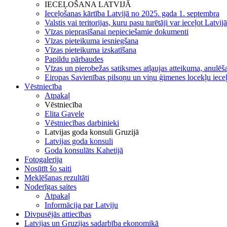
IECEĻOŠANA LATVIJĀ
Ieceļošanas kārtība Latvijā no 2025. gada 1. septembra
Valstis vai teritorijas, kuru pasu turētāji var ieceļot Latvij
Vīzas pieprasīšanai nepieciešamie dokumenti
Vīzas pieteikuma iesniegšana
Vīzas pieteikuma izskatīšana
Papildu pārbaudes
Vīzas un pierobežas satiksmes atļaujas atteikuma, anulēša
Eiropas Savienības pilsoņu un viņu ģimenes locekļu iece
Vēstniecība
Atpakaļ
Vēstniecība
Elita Gavele
Vēstniecības darbinieki
Latvijas goda konsuli Gruzijā
Latvijas goda konsuli
Goda konsulāts Kahetijā
Fotogalerija
Nosūtīt šo saiti
Meklēšanas rezultāti
Noderīgas saites
Atpakaļ
Informācija par Latviju
Divpusējās attiecības
Latvijas un Gruzijas sadarbība ekonomikā