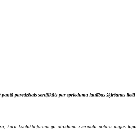
antā paredzētais sertifikāts par spriedumu laulības šķiršanas lietā
otāra, kuru kontaktinformācija atrodama zvērinātu notāru mājas lapā