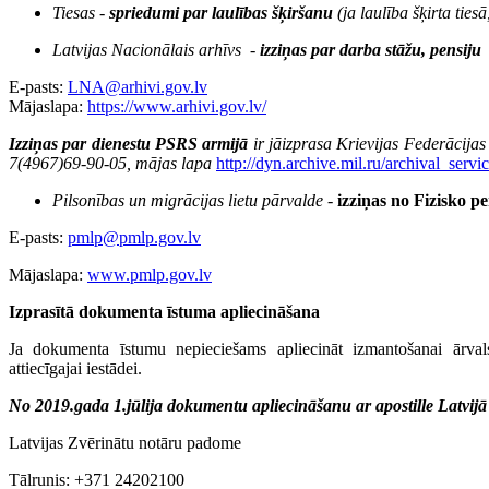
Tiesas -
spriedumi par laulības šķiršanu
(
ja laulība šķirta tie
Latvijas Nacionālais arhīvs
-
izziņas par darba stāžu, pensiju
E-pasts:
LNA@arhivi.gov.lv
Mājaslapa:
https://www.arhivi.gov.lv/
Izziņas par dienestu PSRS armijā
ir jāizprasa Krievijas Federācija
7(4967)69-90-05, mājas lapa
http://dyn.archive.mil.ru/archival_servi
Pilsonības un migrācijas lietu pārvalde -
izziņas no Fizisko p
E-pasts:
pmlp@pmlp.gov.lv
Mājaslapa:
www.pmlp.gov.lv
Izprasītā dokumenta īstuma apliecināšana
Ja dokumenta īstumu nepieciešams apliecināt izmantošanai ārval
attiecīgajai iestādei.
No 2019.gada 1.jūlija dokumentu apliecināšanu ar apostille Latvijā v
Latvijas Zvērinātu notāru padome
Tālrunis: +371 24202100