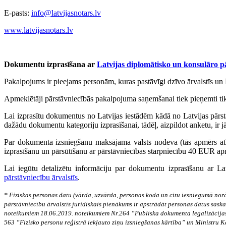
E-pasts:
info@latvijasnotars.lv
www.latvijasnotars.lv
Dokumentu izprasīšana ar
Latvijas diplomātisko un konsulāro p
Pakalpojums ir pieejams personām, kuras pastāvīgi dzīvo ārvalstīs un 
Apmeklētāji pārstāvniecībās pakalpojuma saņemšanai tiek pieņemti tika
Lai izprasītu dokumentus no Latvijas iestādēm kādā no Latvijas pārs
dažādu dokumentu kategoriju izprasīšanai, tādēļ, aizpildot anketu, ir j
Par dokumenta izsniegšanu maksājama valsts nodeva (tās apmērs at
izprasīšanu un pārsūtīšanu ar pārstāvniecības starpniecību 40 EUR ap
Lai iegūtu detalizētu informāciju par dokumentu izprasīšanu ar La
pārstāvniecību ārvalstīs
.
* Fiziskas personas datu (vārda, uzvārda, personas koda un citu iesniegumā norā
pārstāvniecību ārvalstīs juridiskais pienākums ir apstrādāt personas datus sas
noteikumiem 18.06.2019. noteikumiem Nr.264 “Publiska dokumenta legalizācijas 
563 “Fizisko personu reģistrā iekļauto ziņu izsniegšanas kārtība” un
Ministru K