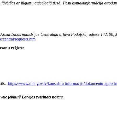
sā, jāvēršas ar lūgumu attiecīgajā tiesā. Tiesu kontaktinformācija atro
s Aizsardzības ministrijas Centrālajā arhīvā Podoļskā, adrese 142100,
ce/central/requests.htm
ersonu reģistra
stīs,
https://www.mfa.gov.lv/konsulara-informacija/dokumentu-apliecina
eic jebkurš Latvijas zvērināts notārs.