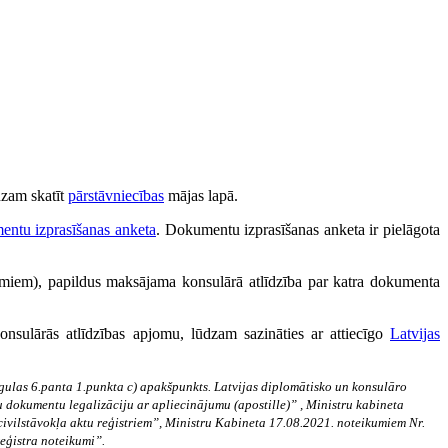
dzam skatīt
pārstāvniecības
mājas lapā.
entu izprasīšanas anketa
. Dokumentu izprasīšanas anketa ir pielāgota
miem), papildus maksājama konsulārā atlīdzība par katra dokumenta
nsulārās atlīdzības apjomu, lūdzam sazināties ar attiecīgo
Latvijas
egulas 6.panta 1.punkta c) apakšpunkts. Latvijas diplomātisko un konsulāro
 dokumentu legalizāciju ar apliecinājumu (apostille)” , Ministru kabineta
vilstāvokļa aktu reģistriem”,
Ministru Kabineta 17.08.2021. noteikumiem Nr.
eģistra noteikumi”.