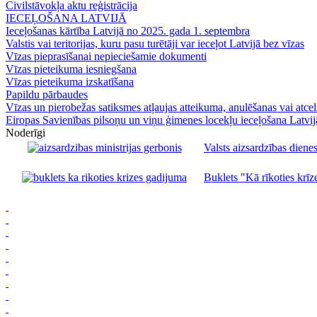
Civilstāvokļa aktu reģistrācija
IECEĻOŠANA LATVIJĀ
Ieceļošanas kārtība Latvijā no 2025. gada 1. septembra
Valstis vai teritorijas, kuru pasu turētāji var ieceļot Latvijā bez vīzas
Vīzas pieprasīšanai nepieciešamie dokumenti
Vīzas pieteikuma iesniegšana
Vīzas pieteikuma izskatīšana
Papildu pārbaudes
Vīzas un pierobežas satiksmes atļaujas atteikuma, anulēšanas vai atce
Eiropas Savienības pilsoņu un viņu ģimenes locekļu ieceļošana Latvij
Noderīgi
Valsts aizsardzības dienes
Buklets "Kā rīkoties krīze