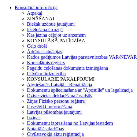
Konsulārā informācija
Atpakaļ
ZINĀŠANAI
Biežāk uzdotie jautājumi
Ieceļošana Gruzijā
Kas jāzina ceļojot uz ārzemēm
KONSULĀRĀ PALĪDZĪBA
Ceļo droši
Ārkārtas situācijas
Kādos gadījumos Latvijas pārstāvniecības VAR/NEVAR 
Konsulārais reģistrs
Pagaidu ceļošanas dokumenta izsniegšana
Cilvēku tirdzniecība
KONSULĀRIE PAKALPOJUMI
Atgriešanās Latvijā – Repatriācija
Dokumentu apliecināšana ar ''Apostille'' un legalizācija
Dzīvesvietas deklarēšana ārvalstīs
Ziņas Fizisko personu reģistrā
Pases/eID noformēšana
Latvijas pilsonības jautājumi
Izziņas
Dokumentu izprasīšana no Latvijas iestādēm
Notariālās darbības
Civilstāvokļa aktu reģistrācija