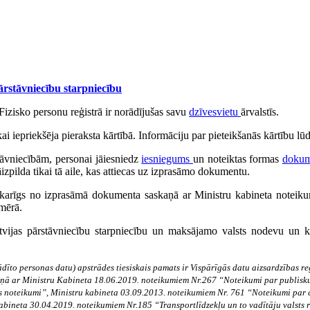
ārstāvniecību starpniecību
Fizisko personu reģistrā ir norādījušas savu
dzīvesvietu
ārvalstīs.
i iepriekšēja pieraksta kārtībā. Informāciju par pieteikšanās kārtību lū
tāvniecībām, personai jāiesniedz
iesniegums
un noteiktas formas
dokum
āizpilda tikai tā aile, kas attiecas uz izprasāmo dokumentu.
karīgs no izprasāmā dokumenta saskaņā ar Ministru kabineta noteiku
mērā.
tvijas pārstāvniecību starpniecību un maksājamo valsts nodevu un ko
dīto personas datu) apstrādes tiesiskais pamats ir Vispārīgās datu aizsardzības r
kaņā ar Ministru Kabineta 18.06.2019. noteikumiem Nr.267 “Noteikumi par publisku
noteikumi”, Ministru kabineta 03.09.2013. noteikumiem Nr. 761 “Noteikumi par ci
abineta 30.04.2019. noteikumiem Nr.185 “Transportlīdzekļu un to vadītāju valsts r