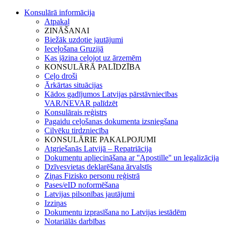
Konsulārā informācija
Atpakaļ
ZINĀŠANAI
Biežāk uzdotie jautājumi
Ieceļošana Gruzijā
Kas jāzina ceļojot uz ārzemēm
KONSULĀRĀ PALĪDZĪBA
Ceļo droši
Ārkārtas situācijas
Kādos gadījumos Latvijas pārstāvniecības
VAR/NEVAR palīdzēt
Konsulārais reģistrs
Pagaidu ceļošanas dokumenta izsniegšana
Cilvēku tirdzniecība
KONSULĀRIE PAKALPOJUMI
Atgriešanās Latvijā – Repatriācija
Dokumentu apliecināšana ar ''Apostille'' un legalizācija
Dzīvesvietas deklarēšana ārvalstīs
Ziņas Fizisko personu reģistrā
Pases/eID noformēšana
Latvijas pilsonības jautājumi
Izziņas
Dokumentu izprasīšana no Latvijas iestādēm
Notariālās darbības