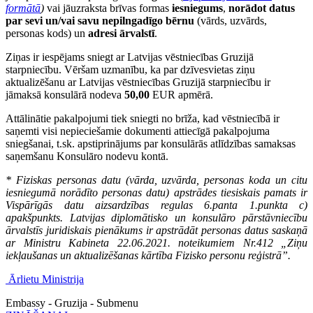
formātā
)
vai jāuzraksta brīvas formas
iesniegums
,
norādot datus
par sevi un/vai savu nepilngadīgo bērnu
(vārds, uzvārds,
personas kods) un
adresi ārvalstī
.
Ziņas ir iespējams sniegt ar Latvijas vēstniecības Gruzijā
starpniecību. Vēršam uzmanību, ka par dzīvesvietas ziņu
aktualizēšanu ar Latvijas vēstniecības Gruzijā starpniecību ir
jāmaksā konsulārā nodeva
50,00
EUR apmērā.
Attālinātie pakalpojumi tiek sniegti no brīža, kad vēstniecībā ir
saņemti visi nepieciešamie dokumenti attiecīgā pakalpojuma
sniegšanai, t.sk. apstiprinājums par konsulārās atlīdzības samaksas
saņemšanu Konsulāro nodevu kontā.
* Fiziskas personas datu (vārda, uzvārda, personas koda un citu
iesniegumā norādīto personas datu) apstrādes tiesiskais pamats ir
Vispārīgās datu aizsardzības regulas 6.panta 1.punkta c)
apakšpunkts. Latvijas diplomātisko un konsulāro pārstāvniecību
ārvalstīs juridiskais pienākums ir apstrādāt personas datus saskaņā
ar Ministru Kabineta 22.06.2021. noteikumiem Nr.412 „Ziņu
iekļaušanas un aktualizēšanas kārtība Fizisko personu reģistrā”.
Ārlietu Ministrija
Embassy - Gruzija - Submenu