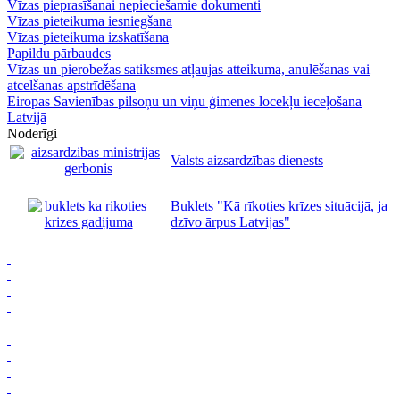
Vīzas pieprasīšanai nepieciešamie dokumenti
Vīzas pieteikuma iesniegšana
Vīzas pieteikuma izskatīšana
Papildu pārbaudes
Vīzas un pierobežas satiksmes atļaujas atteikuma, anulēšanas vai
atcelšanas apstrīdēšana
Eiropas Savienības pilsoņu un viņu ģimenes locekļu ieceļošana
Latvijā
Noderīgi
Valsts aizsardzības dienests
Buklets "Kā rīkoties krīzes situācijā, ja
dzīvo ārpus Latvijas"