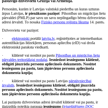
pastāvīgo dzīvesvietu Gruzijā vai Armēnijā.
Personām, kurām ir Latvijas valstiskā piederība un kuras uzturas
ārpus Latvijas,
ir pienākums paziņot
Pilsonības un migrācijas lietu
pārvaldei (PMLP) par savu un savu nepilngadīgo bērnu dzīvesvietas
adresi ārvalstī. To nosaka
Fizisko personu reģistra likuma
14. pants
.
Dzīvesvietu var paziņot:
·
elektroniski
portālā
latvija.lv
, reģistrējoties ar internetbankas
autentifikācijas līdzekļiem, personas apliecību (eID) vai droša
elektroniskā paraksta viedkarti.
· klātienē vai nosūtot pa pastu
Pilsonības un migrācijas lietu
pārvaldes teritoriālajai nodaļai
.
Iesniedzot iesniegumu klātienē,
obligāti jāuzrāda personu apliecinošs dokuments. Nosūtot
iesniegumu pa pastu, tam jāpievieno personu apliecinoša
dokumenta kopija;
· klātienē vai nosūtot pa pastu Latvijas
pārstāvniecībai
ārvalstīs
.
Iesniedzot iesniegumu klātienē, obligāti jāuzrāda
personu apliecinošs dokuments. Nosūtot iesniegumu pa pastu,
tam jāpievieno personu apliecinoša dokumenta kopija.
Lai paziņotu dzīvesvietas adresi ārvalstī klātienē vai pa pastu, ir
jāaizpilda noteikta parauga
iesniegums
(
lejuplādējams DOC