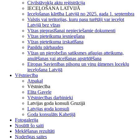
Civilstāvokļa aktu reģistrācija
IECEĻOŠANA LATVIJĀ
Ieceļošanas kārtība Latvijā no 2025. gada 1. septembra
Valstis vai teritorijas, kuru pasu turētāji var ieceļot
Latvijā bez vīzas
Vīzas pieprasīšanai nepieciešamie dokumenti
Vīzas pieteikuma iesniegšana
Vīzas pieteikuma izskatīšana
Papildu pārbaudes
Vīzas un pierobežas satiksmes atļaujas atteikuma,
anulēšanas vai atcelšanas apstrīdēšana
Eiropas Savienības pilsoņu un viņu ģimenes locekļu
ieceļošana Latvijā
Vēstniecība
Atpakaļ
Vēstniecība
Elita Gavele
Vēstniecības darbinieki
Latvijas goda konsuli Gruzijā
Latvijas goda konsuli
Goda konsulāts Kahetijā
Fotogalerija
Nosūtīt šo saiti
Meklēšanas rezultāti
Noderīgas saites