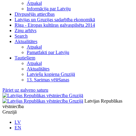
Atpakaļ
Informācija par Latviju
Divpusējās attiecības
Latvijas un Gruzijas sadarbība ekonomikā
Rīga - Eiropas kultūras galvaspilsēta 2014
Ziņu arhīvs
Search
Aktualitātes
Atpakaļ
Pamatfakti par Latviju
Tautiešiem
Atpakaļ
Aktualitātes
Latviešu kopiena Gruzijā
13. Saeimas vēlēšanas
Pāriet uz galveno saturu
Latvijas Republikas
vēstniecība
Gruzijā
LV
EN