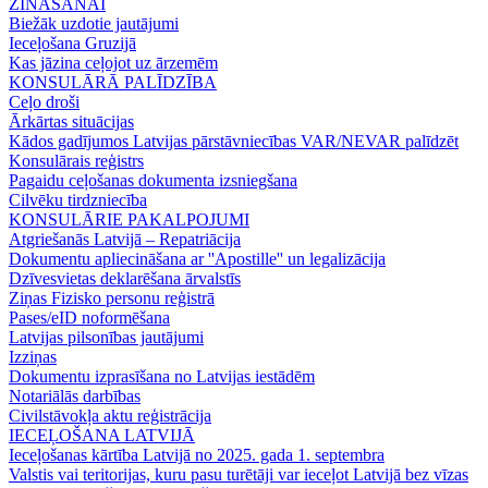
ZINĀŠANAI
Biežāk uzdotie jautājumi
Ieceļošana Gruzijā
Kas jāzina ceļojot uz ārzemēm
KONSULĀRĀ PALĪDZĪBA
Ceļo droši
Ārkārtas situācijas
Kādos gadījumos Latvijas pārstāvniecības VAR/NEVAR palīdzēt
Konsulārais reģistrs
Pagaidu ceļošanas dokumenta izsniegšana
Cilvēku tirdzniecība
KONSULĀRIE PAKALPOJUMI
Atgriešanās Latvijā – Repatriācija
Dokumentu apliecināšana ar ''Apostille'' un legalizācija
Dzīvesvietas deklarēšana ārvalstīs
Ziņas Fizisko personu reģistrā
Pases/eID noformēšana
Latvijas pilsonības jautājumi
Izziņas
Dokumentu izprasīšana no Latvijas iestādēm
Notariālās darbības
Civilstāvokļa aktu reģistrācija
IECEĻOŠANA LATVIJĀ
Ieceļošanas kārtība Latvijā no 2025. gada 1. septembra
Valstis vai teritorijas, kuru pasu turētāji var ieceļot Latvijā bez vīzas