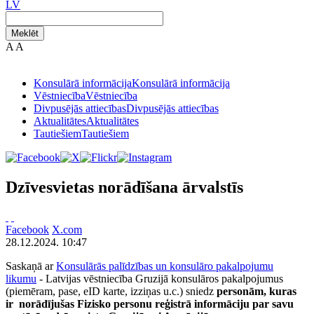
LV
Meklēt
A
A
Konsulārā informācija
Konsulārā informācija
Vēstniecība
Vēstniecība
Divpusējās attiecības
Divpusējās attiecības
Aktualitātes
Aktualitātes
Tautiešiem
Tautiešiem
Dzīvesvietas norādīšana ārvalstīs
Facebook
X.com
28.12.2024. 10:47
Saskaņā ar
Konsulārās palīdzības un konsulāro pakalpojumu
likumu
- Latvijas vēstniecība Gruzijā konsulāros pakalpojumus
(piemēram, pase, eID karte, izziņas u.c.) sniedz
personām, kuras
ir norādījušas Fizisko personu reģistrā informāciju par savu