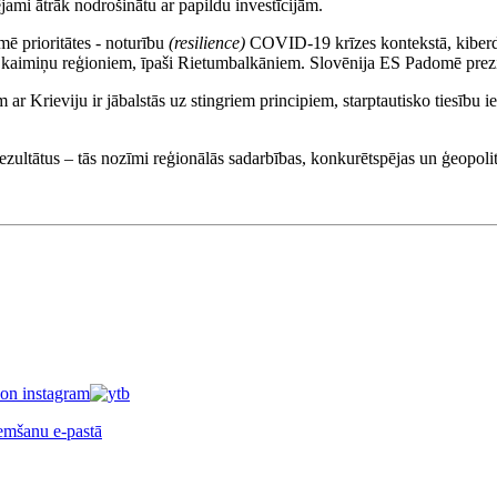
ami ātrāk nodrošinātu ar papildu investīcijām.
ē prioritātes - noturību
(resilience)
COVID-19 krīzes kontekstā, kiberdr
ar kaimiņu reģioniem, īpaši Rietumbalkāniem. Slovēnija ES Padomē prez
r Krieviju ir jābalstās uz stingriem principiem, starptautisko tiesību iev
 rezultātus – tās nozīmi reģionālās sadarbības, konkurētspējas un ģeopoli
ņemšanu e-pastā