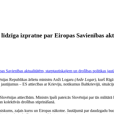
r līdzīga izpratne par Eiropas Savienības ak
vēnijas Republikas ārlietu ministru Anži Logaru
(Anže Logar)
, kurš Rīgā
 jautājumus – ES attiecības ar Krieviju, notikumus Baltkrievijā, situāciju
ovēnijas attiecībām. Ministrs īpaši pateicās Slovēnijai par tās militā
un kolektīvās drošības stiprināšanā.
iskums, zaļais kurss un Eiropas nākotne. Jautājumā par daudzgadu budžet