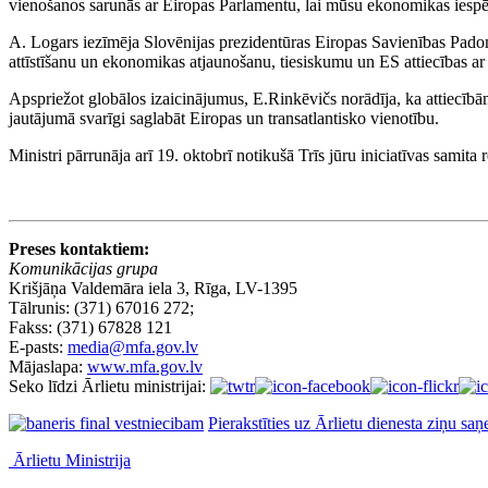
vienošanos sarunās ar Eiropas Parlamentu, lai mūsu ekonomikas iespēj
A. Logars iezīmēja Slovēnijas prezidentūras Eiropas Savienības Padom
attīstīšanu un ekonomikas atjaunošanu, tiesiskumu un ES attiecības 
Apspriežot globālos izaicinājumus, E.Rinkēvičs norādīja, ka attiecībām a
jautājumā svarīgi saglabāt Eiropas un transatlantisko vienotību.
Ministri pārrunāja arī 19. oktobrī notikušā Trīs jūru iniciatīvas samita
Preses kontaktiem:
Komunikācijas grupa
Krišjāņa Valdemāra iela 3, Rīga, LV-1395
Tālrunis: (371) 67016 272;
Fakss: (371) 67828 121
E-pasts:
media@mfa.gov.lv
Mājaslapa:
www.mfa.gov.lv
Seko līdzi Ārlietu ministrijai:
Pierakstīties uz Ārlietu dienesta ziņu sa
Ārlietu Ministrija