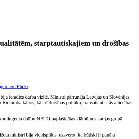
tualitātēm, starptautiskajiem un drošības
Flickr
 bija ieradies darba vizītē. Ministri pārrunāja Latvijas un Slovēnijas
 Rietumbalkānos, kā arī drošības politiku, transatlantiskās attiecības
rā kontingenta dalību NATO paplašinātas klātbūtnes kaujas grupā
u ministri bija vienisprātis, uzsverot, ka būtiski ir panākt