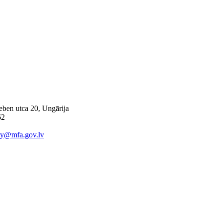
ben utca 20, Ungārija
62
ry@mfa.gov.lv