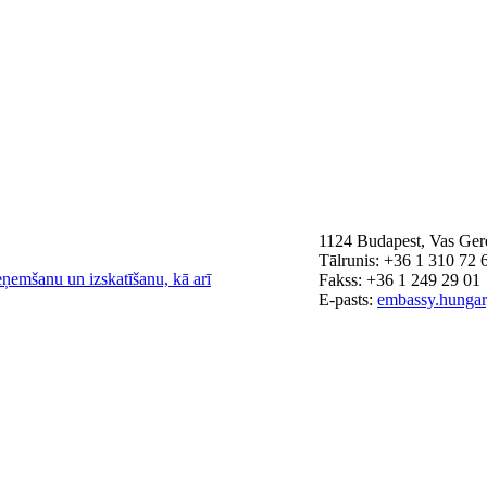
1124 Budapest, Vas Gere
Tālrunis: +36 1 310 72 
eņemšanu un izskatīšanu, kā arī
Fakss: +36 1 249 29 01
E-pasts:
embassy.hunga