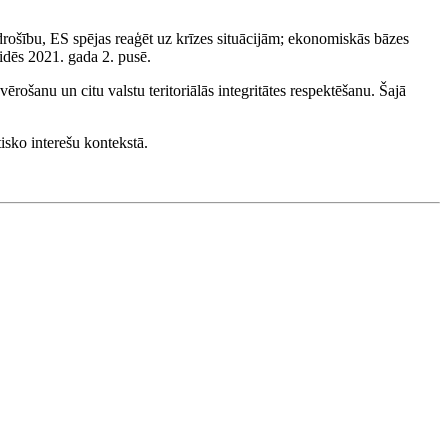
ošību, ES spējas reaģēt uz krīzes situācijām; ekonomiskās bāzes
idēs 2021. gada 2. pusē.
ērošanu un citu valstu teritoriālās integritātes respektēšanu. Šajā
tisko interešu kontekstā.