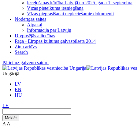
Ieceļošanas kārtība Latvijā no 2025. gada 1. septembra
Vīzas pieteikuma iesniegšana
Vīzas pieprasīšanai nepieciešamie dokumenti
Noderīgas saites
Atpakaļ
Informācija par Latviju
Divpusējās attiecības
Rīga - Eiropas kultūras galvaspilsēta 2014
Ziņu arhīvs
Search
Pāriet uz galveno saturu
Ungārijā
LV
EN
HU
LV
Meklēt
A
A