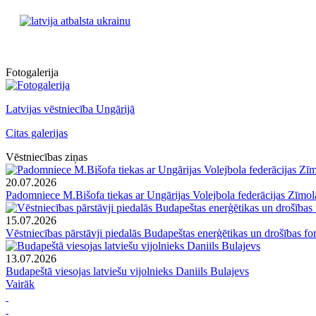
Fotogalerija
Latvijas vēstniecība Ungārijā
Citas galerijas
Vēstniecības ziņas
20.07.2026
Padomniece M.Bišofa tiekas ar Ungārijas Volejbola federācijas Zīmola
15.07.2026
Vēstniecības pārstāvji piedalās Budapeštas enerģētikas un drošības f
13.07.2026
Budapeštā viesojas latviešu vijolnieks Daniils Bulajevs
Vairāk