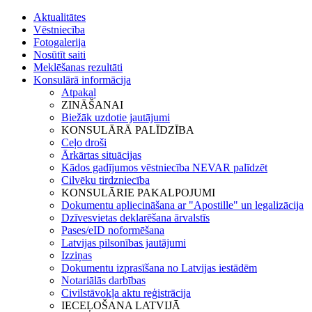
Aktualitātes
Vēstniecība
Fotogalerija
Nosūtīt saiti
Meklēšanas rezultāti
Konsulārā informācija
Atpakaļ
ZINĀŠANAI
Biežāk uzdotie jautājumi
KONSULĀRĀ PALĪDZĪBA
Ceļo droši
Ārkārtas situācijas
Kādos gadījumos vēstniecība NEVAR palīdzēt
Cilvēku tirdzniecība
KONSULĀRIE PAKALPOJUMI
Dokumentu apliecināšana ar "Apostille" un legalizācija
Dzīvesvietas deklarēšana ārvalstīs
Pases/eID noformēšana
Latvijas pilsonības jautājumi
Izziņas
Dokumentu izprasīšana no Latvijas iestādēm
Notariālās darbības
Civilstāvokļa aktu reģistrācija
IECEĻOŠANA LATVIJĀ