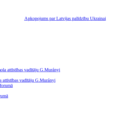
Apkopojums par Latvijas palīdzību Ukrainai
 attīstības vadītāju G.Murányi
orumā