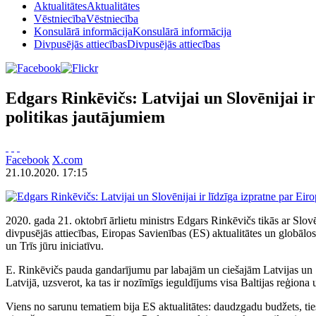
Aktualitātes
Aktualitātes
Vēstniecība
Vēstniecība
Konsulārā informācija
Konsulārā informācija
Divpusējās attiecības
Divpusējās attiecības
Edgars Rinkēvičs: Latvijai un Slovēnijai i
politikas jautājumiem
Facebook
X.com
21.10.2020. 17:15
2020. gada 21. oktobrī ārlietu ministrs Edgars Rinkēvičs tikās ar Slo
divpusējās attiecības, Eiropas Savienības (ES) aktualitātes un globālos
un Trīs jūru iniciatīvu.
E. Rinkēvičs pauda gandarījumu par labajām un ciešajām Latvijas un Sl
Latvijā, uzsverot, ka tas ir nozīmīgs ieguldījums visa Baltijas reģiona 
Viens no sarunu tematiem bija ES aktualitātes: daudzgadu budžets, ties