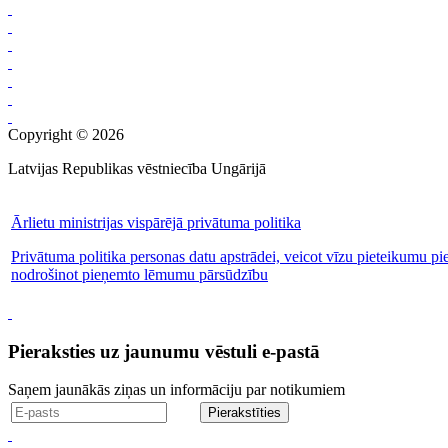
Copyright © 2026
Latvijas Republikas vēstniecība Ungārijā
Ārlietu ministrijas vispārējā privātuma politika
Privātuma politika personas datu apstrādei, veicot vīzu pieteikumu pi
nodrošinot pieņemto lēmumu pārsūdzību
Pieraksties uz jaunumu vēstuli e-pastā
Saņem jaunākās ziņas un informāciju par notikumiem