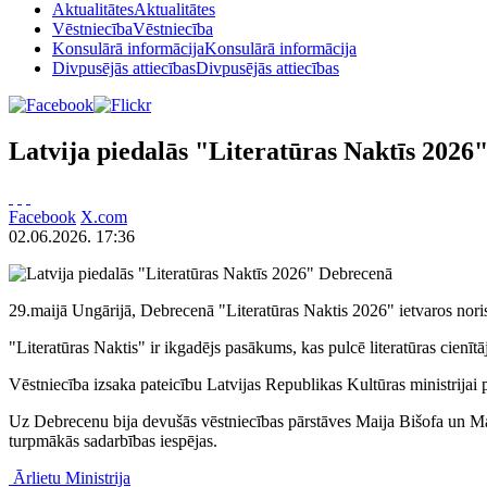
Aktualitātes
Aktualitātes
Vēstniecība
Vēstniecība
Konsulārā informācija
Konsulārā informācija
Divpusējās attiecības
Divpusējās attiecības
Latvija piedalās "Literatūras Naktīs 2026
Facebook
X.com
02.06.2026. 17:36
29.maijā Ungārijā, Debrecenā "Literatūras Naktis 2026" ietvaros nor
"Literatūras Naktis" ir ikgadējs pasākums, kas pulcē literatūras cienītā
Vēstniecība izsaka pateicību Latvijas Republikas Kultūras ministrijai 
Uz Debrecenu bija devušās vēstniecības pārstāves Maija Bišofa un Mar
turpmākās sadarbības iespējas.
Ārlietu Ministrija