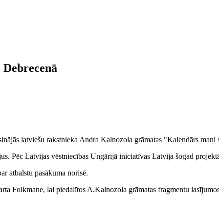
" Debrecenā
isinājās latviešu rakstnieka Andra Kalnozola grāmatas "Kalendārs mani
jus. Pēc Latvijas vēstniecības Ungārijā iniciatīvas Latvija šogad projektā
par atbalstu pasākuma norisē.
ta Folkmane, lai piedalītos A.Kalnozola grāmatas fragmentu lasījumos,