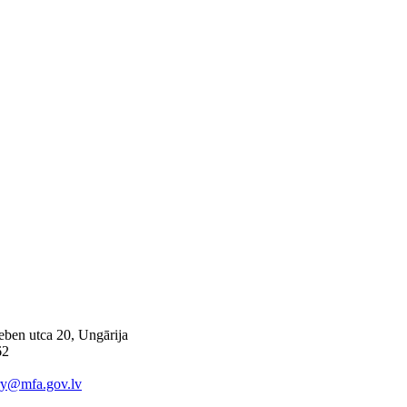
ben utca 20, Ungārija
62
ry@mfa.gov.lv