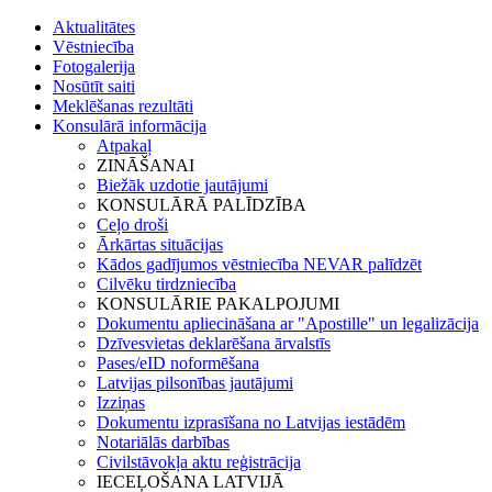
Aktualitātes
Vēstniecība
Fotogalerija
Nosūtīt saiti
Meklēšanas rezultāti
Konsulārā informācija
Atpakaļ
ZINĀŠANAI
Biežāk uzdotie jautājumi
KONSULĀRĀ PALĪDZĪBA
Ceļo droši
Ārkārtas situācijas
Kādos gadījumos vēstniecība NEVAR palīdzēt
Cilvēku tirdzniecība
KONSULĀRIE PAKALPOJUMI
Dokumentu apliecināšana ar "Apostille" un legalizācija
Dzīvesvietas deklarēšana ārvalstīs
Pases/eID noformēšana
Latvijas pilsonības jautājumi
Izziņas
Dokumentu izprasīšana no Latvijas iestādēm
Notariālās darbības
Civilstāvokļa aktu reģistrācija
IECEĻOŠANA LATVIJĀ