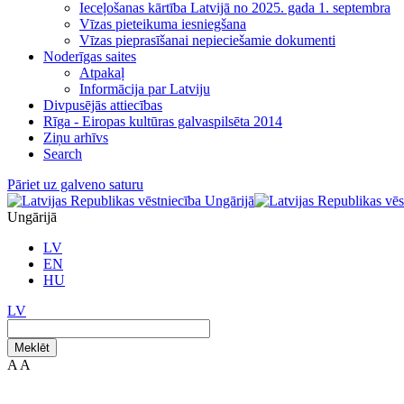
Ieceļošanas kārtība Latvijā no 2025. gada 1. septembra
Vīzas pieteikuma iesniegšana
Vīzas pieprasīšanai nepieciešamie dokumenti
Noderīgas saites
Atpakaļ
Informācija par Latviju
Divpusējās attiecības
Rīga - Eiropas kultūras galvaspilsēta 2014
Ziņu arhīvs
Search
Pāriet uz galveno saturu
Ungārijā
LV
EN
HU
LV
Meklēt
A
A