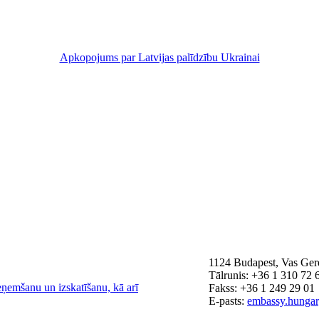
Apkopojums par Latvijas palīdzību Ukrainai
1124 Budapest, Vas Gere
Tālrunis: +36 1 310 72 
eņemšanu un izskatīšanu, kā arī
Fakss: +36 1 249 29 01
E-pasts:
embassy.hunga