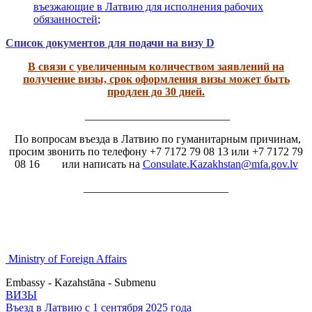
въезжающие в Латвию для исполнения рабочих
обязанностей
;
Список документов для подачи на визу D
В связи с увеличенным количеством заявлений на
получение визы, срок оформления визы может быть
продлен до 30 дней.
__________________________
По вопросам въезда в Латвию по гуманитарным причинам,
просим звонить по телефону +7 7172 79 08 13 или +7 7172 79
08 16 или написать на
Consulate.Kazakhstan@mfa.gov.lv
__________________________
Ministry of Foreign Affairs
Embassy - Kazahstāna - Submenu
ВИЗЫ
Въезд в Латвию с 1 сентября 2025 года