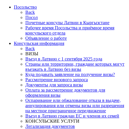
Посольствo
Back
Посол
Почетные консулы Латвии в Кыргызстане
Рабочее время Посольства и приёмное время
консульского отдела
Объявление о работе
Консульская информация
Back
ВИЗЫ
Въезд в Латвию с 1 сентября 2025 года
Страны или территории, граждане которых могут
въезжать в Латвию без визы
Куда подавать заявление на получение визы?
Рассмотрение визового запроса
Документы для запроса визы
Оплата за рассмотрение документов для
оформления визы
Оспаривание или обжалование отказа в выдаче,
аннулирования или отмены визы или разрешения
на местное приграничное передвижение
Въезд в Латвию граждан ЕС и членов их семей
КОНСУЛЬСКИЕ УСЛУГИ
Легализация документов