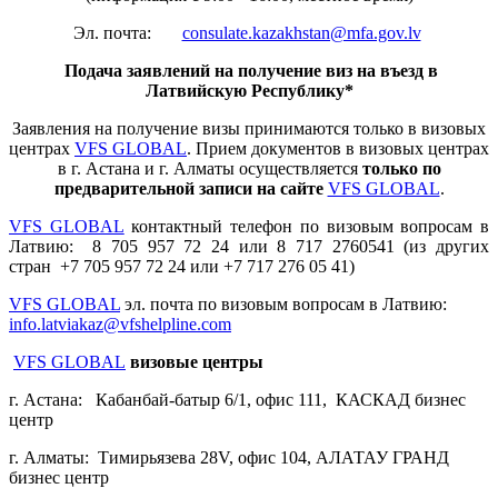
Эл. почта:
consulate.kazakhstan@mfa.gov.lv
Подача заявлений на получение виз на въезд в
Латвийскую Республику*
Заявления на получение визы принимаются только в визовых
центрах
VFS GLOBAL
. Прием документов в визовых центрах
в г. Астана и г. Алматы осуществляется
только по
предварительной записи на сайте
VFS GLOBAL
.
VFS GLOBAL
контактный телефон по визовым вопросам в
Латвию: 8 705 957 72 24 или 8 717 2760541 (из других
стран +7 705 957 72 24 или +7 717 276 05 41
)
VFS GLOBAL
эл. почта
по визовым вопросам в Латвию:
info.latviakaz@vfshelpline.com
VFS GLOBAL
визовые центры
г. Астана: Кабанбай-батыр 6/1, офис 111, КАСКАД бизнес
центр
г. Алматы: Тимирьязева 28V, офис 104, АЛАТАУ ГРАНД
бизнес центр