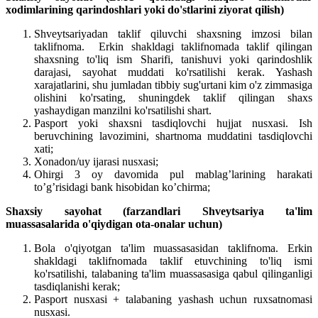
xodimlarining qarindoshlari yoki do'stlarini ziyorat qilish)
Shveytsariyadan taklif qiluvchi shaxsning imzosi bilan
taklifnoma. Erkin shakldagi taklifnomada taklif qilingan
shaxsning to'liq ism Sharifi, tanishuvi yoki qarindoshlik
darajasi, sayohat muddati ko'rsatilishi kerak. Yashash
xarajatlarini, shu jumladan tibbiy sug'urtani kim o'z zimmasiga
olishini ko'rsating, shuningdek taklif qilingan shaxs
yashaydigan manzilni ko'rsatilishi shart.
Pasport yoki shaxsni tasdiqlovchi hujjat nusxasi. Ish
beruvchining lavozimini, shartnoma muddatini tasdiqlovchi
xati;
Xonadon/uy ijarasi nusxasi;
Ohirgi 3 oy davomida pul mablag’larining harakati
to’g’risidagi bank hisobidan ko’chirma;
Shaxsiy sayohat (farzandlari Shveytsariya ta'lim
muassasalarida o'qiydigan ota-onalar uchun)
Bola o'qiyotgan ta'lim muassasasidan taklifnoma. Erkin
shakldagi taklifnomada taklif etuvchining to'liq ismi
ko'rsatilishi, talabaning ta'lim muassasasiga qabul qilinganligi
tasdiqlanishi kerak;
Pasport nusxasi + talabaning yashash uchun ruxsatnomasi
nusxasi.