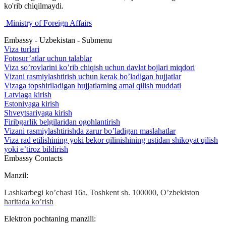
ko'rib chiqilmaydi.
Ministry of Foreign Affairs
Embassy - Uzbekistan - Submenu
Viza turlari
Fotosur’atlar uchun talablar
Viza so’rovlarini ko’rib chiqish uchun davlat bojlari miqdori
Vizani rasmiylashtirish uchun kerak bo’ladigan hujjatlar
Vizaga topshiriladigan hujjatlarning amal qilish muddati
Latviaga kirish
Estoniyaga kirish
Shveytsariyaga kirish
Firibgarlik belgilaridan ogohlantirish
Vizani rasmiylashtirishda zarur bo’ladigan maslahatlar
Viza rad etilishining yoki bekor qilinishining ustidan shikoyat qilish
yoki e’tiroz bildirish
Embassy Contacts
Manzil:
Lashkarbegi ko’chasi 16а, Toshkent sh. 100000, O’zbekiston
haritada ko’rish
Elektron pochtaning manzili: