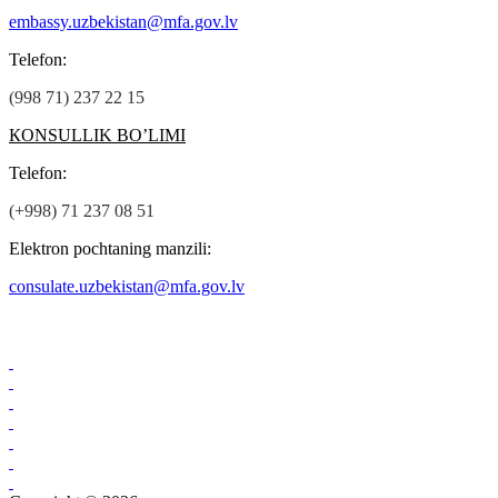
embassy.uzbekistan@mfa.gov.lv
Теlefon:
(998 71) 237 22 15
КОNSULLIK BO’LIMI
Теlefon:
(+998) 71 237 08 51
Elektron pochtaning manzili:
consulate.uzbekistan@mfa.gov.lv