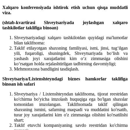
Xalqaro konferensiyada ishtirok etish uchun qisqa muddatli
viza.
(shtab-kvartirasi Shveytsariyada joylashgan xalqaro
tashkilotlar taklifiga binoan)
Shveytsariyadagi xalqaro tashkilotdan quyidagi ma'lumotlar
bilan taklifnoma:
Taklif etilayotgan shaxsning familiyasi, ismi, jinsi, tug‘ilgan
yili, fuqaroligi, shuningdek, Shveytsariyada bo‘lish va
yashash joyi xarajatlarini kim o‘z zimmasiga olishini
ko‘rsatgan holda rejalashtirilgan tadbirning davomiyligi;
Mehmonxona bandligini tasdiqlash.
Shveytsariya/Lixtenshteyndagi biznes hamkorlar taklifiga
binoan ish safari
Shveytsariya / Lixtenshteyndan taklifnoma, tijorat reestridan
ko'chirma bo'yicha imzolash huquqiga ega bo'lgan shaxslar
tomonidan imzolangan. Taklifnomada taklif qilingan
shaxsning ismini, safarning maqsadi va muddatini ko'rsatib,
turar joy xarajatlarini kim o'z zimmasiga olishini ko'rsatilishi
shart;
Taklif etuvchi kompaniyaning savdo reestridan ko'chirma