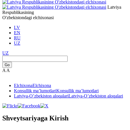
Latviya
Respublikasining
O'zbekistondagi elchixonasi
LV
EN
RU
UZ
UZ
Go
A
A
Elchixona
Elchixona
Konsullik ma’lumotlari
Konsullik ma’lumotlari
Latviya-O’zbekiston aloqalari
Latviya-O’zbekiston aloqalari
Shveytsariyaga Kirish