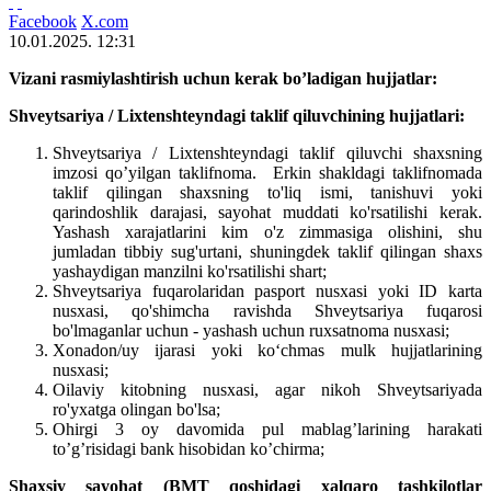
Facebook
X.com
10.01.2025. 12:31
Vizani rasmiylashtirish uchun kerak bo’ladigan hujjatlar:
Shveytsariya / Lixtenshteyndagi taklif qiluvchining hujjatlari:
Shveytsariya / Lixtenshteyndagi taklif qiluvchi shaxsning
imzosi qo’yilgan taklifnoma. Erkin shakldagi taklifnomada
taklif qilingan shaxsning to'liq ismi, tanishuvi yoki
qarindoshlik darajasi, sayohat muddati ko'rsatilishi kerak.
Yashash xarajatlarini kim o'z zimmasiga olishini, shu
jumladan tibbiy sug'urtani, shuningdek taklif qilingan shaxs
yashaydigan manzilni ko'rsatilishi shart;
Shveytsariya fuqarolaridan pasport nusxasi yoki ID karta
nusxasi, qo'shimcha ravishda Shveytsariya fuqarosi
bo'lmaganlar uchun - yashash uchun ruxsatnoma nusxasi;
Xonadon/uy ijarasi yoki ko‘chmas mulk hujjatlarining
nusxasi;
Oilaviy kitobning nusxasi, agar nikoh Shveytsariyada
ro'yxatga olingan bo'lsa;
Ohirgi 3 oy davomida pul mablag’larining harakati
to’g’risidagi bank hisobidan ko’chirma;
Shaxsiy sayohat (BMT qoshidagi xalqaro tashkilotlar