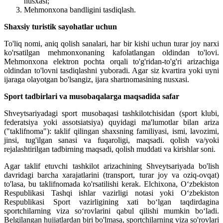
nusxasi;
Mehmonxona bandligini tasdiqlash.
Shaxsiy turistik sayohatlar uchun
To'liq nomi, aniq qolish sanalari, har bir kishi uchun turar joy narxi
ko'rsatilgan mehmonxonaning kafolatlangan oldindan to'lovi.
Mehmonxona elektron pochta orqali to'g'ridan-to'g'ri arizachiga
oldindan to'lovni tasdiqlashni yuboradi. Agar siz kvartira yoki uyni
ijaraga olayotgan bo'lsangiz, ijara shartnomasining nusxasi.
Sport tadbirlari va musobaqalarga maqsadida safar
Shveytsariyadagi sport musobaqasi tashkilotchisidan (sport klubi,
federatsiya yoki assotsiatsiya) quyidagi ma'lumotlar bilan ariza
("taklifnoma"): taklif qilingan shaxsning familiyasi, ismi, lavozimi,
jinsi, tug'ilgan sanasi va fuqaroligi, maqsadi. qolish va/yoki
rejalashtirilgan tadbirning maqsadi, qolish muddati va kirishlar soni.
Agar taklif etuvchi tashkilot arizachining Shveytsariyada bo'lish
davridagi barcha xarajatlarini (transport, turar joy va oziq-ovqat)
to'lasa, bu taklifnomada ko'rsatilishi kerak. Elchixona, O‘zbekiston
Respublikasi Tashqi ishlar vazirligi notasi yoki O‘zbekiston
Respublikasi Sport vazirligining xati bo‘lgan taqdirdagina
sportchilarning viza so‘rovlarini qabul qilishi mumkin bo‘ladi.
Belgilangan hujjatlardan biri bo'lmasa, sportchilarning viza so'rovlari