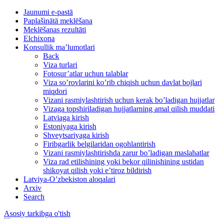
Jaunumi e-pastā
Paplašinātā meklēšana
Meklēšanas rezultāti
Elchixona
Konsullik ma’lumotlari
Back
Viza turlari
Fotosur’atlar uchun talablar
Viza so’rovlarini ko’rib chiqish uchun davlat bojlari
miqdori
Vizani rasmiylashtirish uchun kerak bo’ladigan hujjatlar
Vizaga topshiriladigan hujjatlarning amal qilish muddati
Latviaga kirish
Estoniyaga kirish
Shveytsariyaga kirish
Firibgarlik belgilaridan ogohlantirish
Vizani rasmiylashtirishda zarur bo’ladigan maslahatlar
Viza rad etilishining yoki bekor qilinishining ustidan
shikoyat qilish yoki e’tiroz bildirish
Latviya-O’zbekiston aloqalari
Arxiv
Search
Asosiy tarkibga o'tish