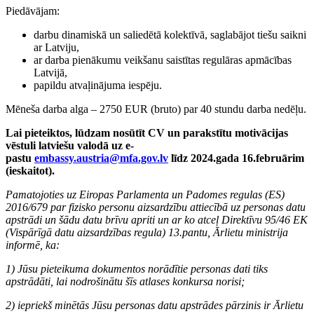
Piedāvājam:
darbu dinamiskā un saliedētā kolektīvā, saglabājot tiešu saikni
ar Latviju,
ar darba pienākumu veikšanu saistītas regulāras apmācības
Latvijā,
papildu atvaļinājuma iespēju.
Mēneša darba alga – 2750 EUR (bruto) par 40 stundu darba nedēļu.
Lai pieteiktos, lūdzam nosūtīt CV un parakstītu motivācijas
vēstuli latviešu valodā uz e-
pastu
e
mbassy.austria@mfa.gov.lv
līdz 2024.gada 16.februārim
(ieskaitot).
Pamatojoties uz Eiropas Parlamenta un Padomes regulas (ES)
2016/679 par fizisko personu aizsardzību attiecībā uz personas datu
apstrādi un šādu datu brīvu apriti un ar ko atceļ Direktīvu 95/46 EK
(Vispārīgā datu aizsardzības regula) 13.pantu, Ārlietu ministrija
informē, ka:
1) Jūsu pieteikuma dokumentos norādītie personas dati tiks
apstrādāti, lai nodrošinātu šīs atlases konkursa norisi;
2) iepriekš minētās Jūsu personas datu apstrādes pārzinis ir Ārlietu