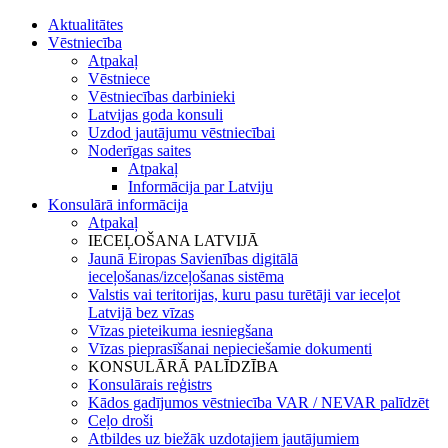
Aktualitātes
Vēstniecība
Atpakaļ
Vēstniece
Vēstniecības darbinieki
Latvijas goda konsuli
Uzdod jautājumu vēstniecībai
Noderīgas saites
Atpakaļ
Informācija par Latviju
Konsulārā informācija
Atpakaļ
IECEĻOŠANA LATVIJĀ
Jaunā Eiropas Savienības digitālā
ieceļošanas/izceļošanas sistēma
Valstis vai teritorijas, kuru pasu turētāji var ieceļot
Latvijā bez vīzas
Vīzas pieteikuma iesniegšana
Vīzas pieprasīšanai nepieciešamie dokumenti
KONSULĀRĀ PALĪDZĪBA
Konsulārais reģistrs
Kādos gadījumos vēstniecība VAR / NEVAR palīdzēt
Ceļo droši
Atbildes uz biežāk uzdotajiem jautājumiem