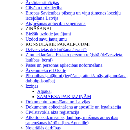
Ārkārtas situācijas
Cilvēku tirdzniecība
Eiropas Savienības pilsoņu un viņu ģimenes locekļu
ieceļošana Latvijā
Atgriešanās apliecību saņemšana
ZINĀŠANAI
Biežāk uzdotie jautājumi
Uzdod savu jautājumu
KONSULĀRIE PAKALPOJUMI
Dzīvesvietas deklarēšana ārvalstīs
Ziņu iekļaušana Fizisko personu reģistrā (dzīvesvieta,
laulības, bērni)
Pases un personas apliecības noformēšana
Ārzemnieka eID karte
Pilsonības jautājumi (iegūšana, atteikšanās, atjaunošana,
dubultpilsonība)
Izziņas
Atpakaļ
SAMAKSA PAR IZZIŅĀM
Dokumentu izprasīšana no Latvijas
Dokumentu apliecināšana ar apostille un legalizācija
Civilstāvokļa akta reģistrācija
Atkārtotas dzimšanas, laulības, miršanas apliecības
saņemšanas kārtība (bez Apostille)
Notariālās darbības