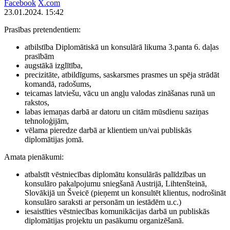
Facebook
X.com
23.01.2024. 15:42
Prasības pretendentiem:
atbilstība Diplomātiskā un konsulārā likuma 3.panta 6. daļas
prasībām
augstākā izglītība,
precizitāte, atbildīgums, saskarsmes prasmes un spēja strādāt
komandā, radošums,
teicamas latviešu, vācu un angļu valodas zināšanas runā un
rakstos,
labas iemaņas darbā ar datoru un citām mūsdienu saziņas
tehnoloģijām,
vēlama pieredze darbā ar klientiem un/vai publiskās
diplomātijas jomā.
Amata pienākumi:
atbalstīt vēstniecības diplomātu konsulārās palīdzības un
konsulāro pakalpojumu sniegšanā Austrijā, Lihtenšteinā,
Slovākijā un Šveicē (pieņemt un konsultēt klientus, nodrošināt
konsulāro saraksti ar personām un iestādēm u.c.)
iesaistīties vēstniecības komunikācijas darbā un publiskās
diplomātijas projektu un pasākumu organizēšanā.