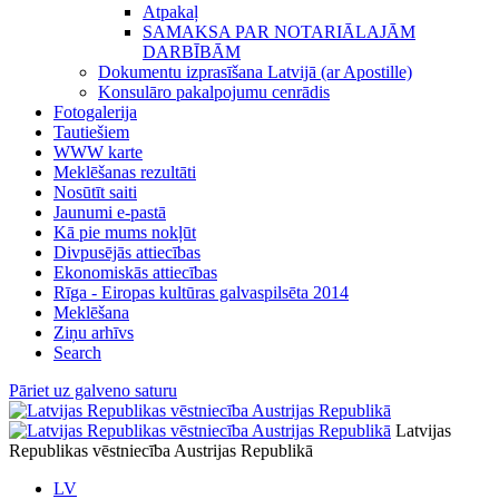
Atpakaļ
SAMAKSA PAR NOTARIĀLAJĀM
DARBĪBĀM
Dokumentu izprasīšana Latvijā (ar Apostille)
Konsulāro pakalpojumu cenrādis
Fotogalerija
Tautiešiem
WWW karte
Meklēšanas rezultāti
Nosūtīt saiti
Jaunumi e-pastā
Kā pie mums nokļūt
Divpusējās attiecības
Ekonomiskās attiecības
Rīga - Eiropas kultūras galvaspilsēta 2014
Meklēšana
Ziņu arhīvs
Search
Pāriet uz galveno saturu
Latvijas
Republikas vēstniecība Austrijas Republikā
LV