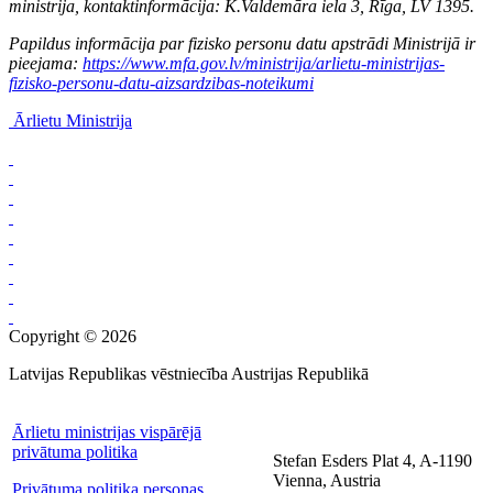
ministrija, kontaktinformācija: K.Valdemāra iela 3, Rīga, LV 1395.
Papildus informācija par fizisko personu datu apstrādi Ministrijā ir
pieejama:
https://www.mfa.gov.lv/ministrija/arlietu-ministrijas-
fizisko-personu-datu-aizsardzibas-noteikumi
Ārlietu Ministrija
Copyright © 2026
Latvijas Republikas vēstniecība Austrijas Republikā
Ārlietu ministrijas vispārējā
privātuma politika
Stefan Esders Plat 4, A-1190
Vienna, Austria
Privātuma politika personas