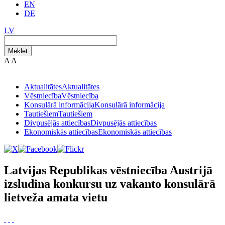
EN
DE
LV
Meklēt
A
A
Aktualitātes
Aktualitātes
Vēstniecība
Vēstniecība
Konsulārā informācija
Konsulārā informācija
Tautiešiem
Tautiešiem
Divpusējās attiecības
Divpusējās attiecības
Ekonomiskās attiecības
Ekonomiskās attiecības
Latvijas Republikas vēstniecība Austrijā
izsludina konkursu uz vakanto konsulārā
lietveža amata vietu