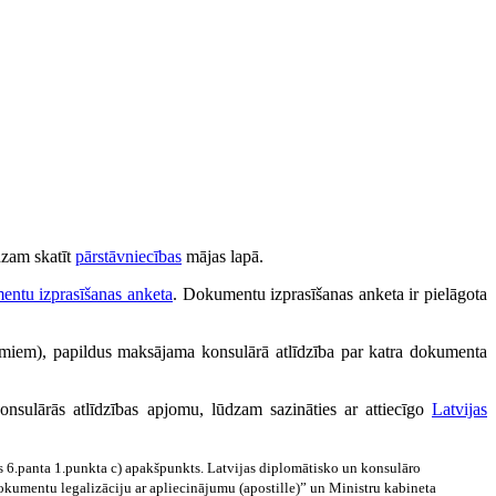
dzam skatīt
pārstāvniecības
mājas lapā.
entu izprasīšanas anketa
. Dokumentu izprasīšanas anketa ir pielāgota
miem), papildus maksājama konsulārā atlīdzība par katra dokumenta
nsulārās atlīdzības apjomu, lūdzam sazināties ar attiecīgo
Latvijas
las 6.panta 1.punkta c) apakšpunkts. Latvijas diplomātisko un konsulāro
okumentu legalizāciju ar apliecinājumu (apostille)” un Ministru kabineta