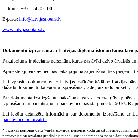
Tālrunis: +371 24202100
E-pasts:
info@latvijasnotars.lv
www.latvijasnotars.lv
Dokumentu izprasīšana ar Latvijas diplomātisko un konsulāro pā
Pakalpojums ir pieejams personām, kuras pastāvīgi dzīvo ārvalstīs un 
Apmeklētāji pārstāvniecībās pakalpojuma saņemšanai tiek pieņemti tika
Lai izprasītu dokumentus no Latvijas iestādēm kādā no Latvijas pārs
dažādu dokumentu kategoriju izprasīšanai, tādēļ, aizpildot anketu, ir j
Par dokumenta izsniegšanu maksājama valsts nodeva (tās apmērs at
izprasīšanu un pārsūtīšanu ar pārstāvniecības starpniecību 50 EUR ap
Lai iegūtu detalizētu informāciju par dokumentu izprasīšanu ar La
pārstāvniecību ārvalstīs
.
* Fiziskas personas datu (vārda, uzvārda, personas koda un citu iesniegumā norādī
pārstāvniecību ārvalstīs juridiskais pienākums ir apstrādāt personas datus sask