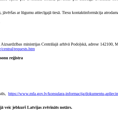
esā, jāvēršas ar lūgumu attiecīgajā tiesā. Tiesu kontaktinformācija atroda
u
as Aizsardzības ministrijas Centrālajā arhīvā Podoļskā, adrese 142100,
e/central/requests.htm
rsonu reģistra
stīs,
https://www.mfa.gov.lv/konsulara-informacija/dokumentu-apliecina
ā veic jebkurš Latvijas zvērināts notārs.