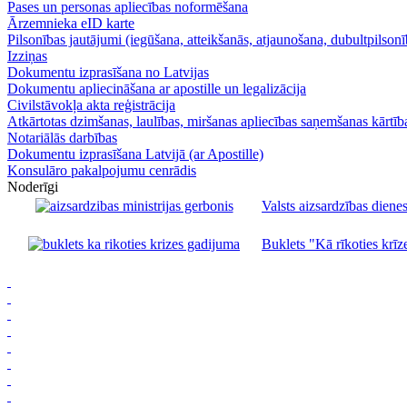
Pases un personas apliecības noformēšana
Ārzemnieka eID karte
Pilsonības jautājumi (iegūšana, atteikšanās, atjaunošana, dubultpilsonī
Izziņas
Dokumentu izprasīšana no Latvijas
Dokumentu apliecināšana ar apostille un legalizācija
Civilstāvokļa akta reģistrācija
Atkārtotas dzimšanas, laulības, miršanas apliecības saņemšanas kārtība
Notariālās darbības
Dokumentu izprasīšana Latvijā (ar Apostille)
Konsulāro pakalpojumu cenrādis
Noderīgi
Valsts aizsardzības dienes
Buklets "Kā rīkoties krīze