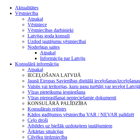
Aktualitātes
Vēstniecība
Atpakaļ
Vēstniece
Vēstniecības darbinieki
Latvijas goda konsuli
Uzdod jautājumu vēstniecībai
Noderīgas saites
Atpakaļ
Informācija par Latviju
Konsulārā informācija
Atpakaļ
IECEĻOŠANA LATVIJĀ
Jaunā Eiropas Savienības digitālā ieceļošanas/izceļošanas
Valstis vai teritorijas, kuru pasu turētāji var ieceļot Latvij
Vīzas pieteikuma iesniegšana
Vīzas pieprasīšanai nepieciešamie dokumenti
KONSULĀRĀ PALĪDZĪBA
Konsulārais reģistrs
Kādos gadījumos vēstniecība VAR / NEVAR palīdzēt
Ceļo droši
Atbildes uz biežāk uzdotajiem jautājumiem
Ārkārtas situācijas
Cilvēku tirdzniecība