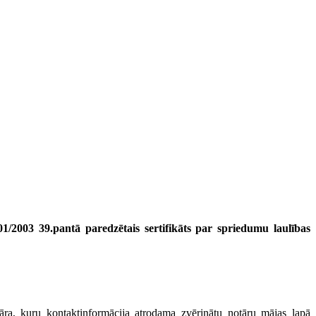
/2003 39.pantā paredzētais sertifikāts par spriedumu laulības
notāra, kuru kontaktinformācija atrodama zvērinātu notāru mājas lapā