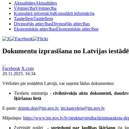
Aktualitātes
Aktualitātes
Vēstniecība
Vēstniecība
Konsulārā informācija
Konsulārā informācija
Tautiešiem
Tautiešiem
Divpusējās attiecības
Divpusējās attiecības
Ekonomiskās attiecības
Ekonomiskās attiecības
Dokumentu izprasīšana no Latvijas iestād
Facebook
X.com
20.11.2025. 16:34
Vēršoties pie iestādēm Latvijā, var saņemt šādus dokumentus:
Tieslietu ministrija -
civilstāvokļa aktu dokumenti, daudzv
šķiršanas lietā
E-pasts:
dzimts.dep@tm.gov.lv
,
tm.kanceleja@tm.gov.lv
Mājaslapa:
https://www.tm.gov.lv/lv/strukturvieniba/dzimtsarakstu-de
Zvērināti notāri -
spriedumi par laulības šķiršanu
(ja l