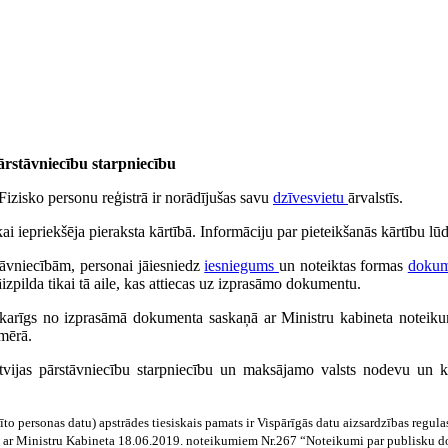
rstāvniecību starpniecību
Fizisko personu reģistrā ir norādījušas savu
dzīvesvietu
ārvalstīs.
i iepriekšēja pieraksta kārtībā. Informāciju par pieteikšanās kārtību lū
tāvniecībām, personai jāiesniedz
iesniegums
un noteiktas formas
dokum
āizpilda tikai tā aile, kas attiecas uz izprasāmo dokumentu.
karīgs no izprasāmā dokumenta saskaņā ar Ministru kabineta noteiku
mērā.
tvijas pārstāvniecību starpniecību un maksājamo valsts nodevu un ko
to personas datu) apstrādes tiesiskais pamats ir Vispārīgās datu aizsardzības regu
aņā ar Ministru Kabineta 18.06.2019. noteikumiem Nr.267 “Noteikumi par publisku d