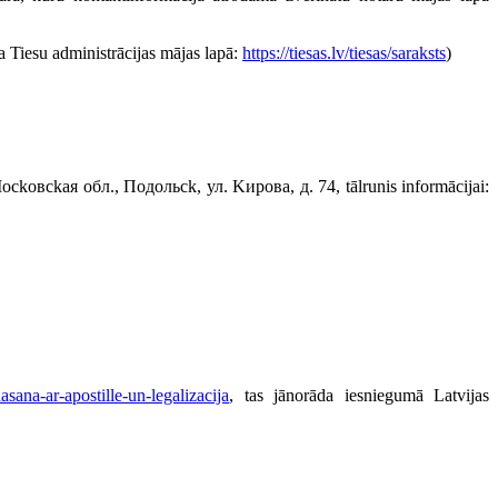
ma Tiesu administrācijas mājas lapā:
https://tiesas.lv/tiesas/saraksts
)
 Mockoвckaя oбл., Пoдoльck, ул. Kирoвa, д. 74, tālrunis informācijai:
sana-ar-apostille-un-legalizacija
, tas jānorāda iesniegumā Latvijas