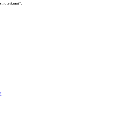
s noteikumi”.
ā