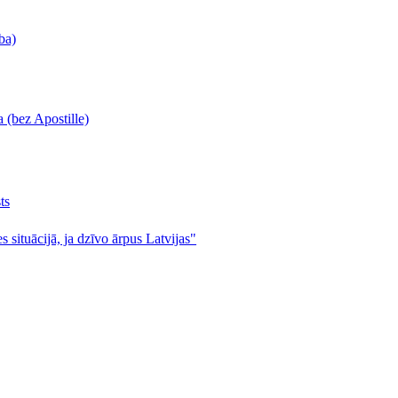
ba)
 (bez Apostille)
ts
s situācijā, ja dzīvo ārpus Latvijas"