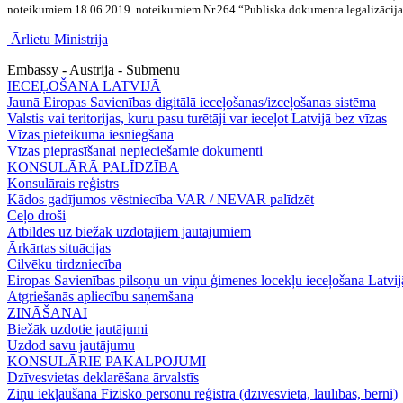
noteikumiem 18.06.2019. noteikumiem Nr.264 “Publiska dokumenta legalizācija
Ārlietu Ministrija
Embassy - Austrija - Submenu
IECEĻOŠANA LATVIJĀ
Jaunā Eiropas Savienības digitālā ieceļošanas/izceļošanas sistēma
Valstis vai teritorijas, kuru pasu turētāji var ieceļot Latvijā bez vīzas
Vīzas pieteikuma iesniegšana
Vīzas pieprasīšanai nepieciešamie dokumenti
KONSULĀRĀ PALĪDZĪBA
Konsulārais reģistrs
Kādos gadījumos vēstniecība VAR / NEVAR palīdzēt
Ceļo droši
Atbildes uz biežāk uzdotajiem jautājumiem
Ārkārtas situācijas
Cilvēku tirdzniecība
Eiropas Savienības pilsoņu un viņu ģimenes locekļu ieceļošana Latvij
Atgriešanās apliecību saņemšana
ZINĀŠANAI
Biežāk uzdotie jautājumi
Uzdod savu jautājumu
KONSULĀRIE PAKALPOJUMI
Dzīvesvietas deklarēšana ārvalstīs
Ziņu iekļaušana Fizisko personu reģistrā (dzīvesvieta, laulības, bērni)