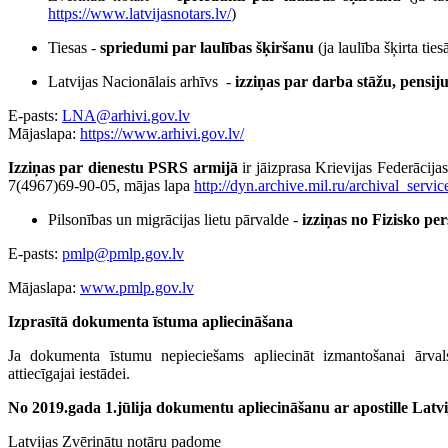
https://www.latvijasnotars.lv/
)
Tiesas -
spriedumi par laulības šķiršanu
(ja laulība šķirta ti
Latvijas Nacionālais arhīvs -
izziņas par darba stāžu, pensij
E-pasts:
LNA@arhivi.gov.lv
Mājaslapa:
https://www.arhivi.gov.lv/
Izziņas par dienestu PSRS armijā
ir jāizprasa Krievijas Federācij
7(4967)69-90-05, mājas lapa
http://dyn.archive.mil.ru/archival_servic
Pilsonības un migrācijas lietu pārvalde -
izziņas no Fizisko pe
E-pasts:
pmlp@pmlp.gov.lv
Mājaslapa:
www.pmlp.gov.lv
Izprasītā dokumenta īstuma apliecināšana
Ja dokumenta īstumu nepieciešams apliecināt izmantošanai ārval
attiecīgajai iestādei.
No 2019.gada 1.jūlija dokumentu apliecināšanu ar apostille Latvij
Latvijas Zvērinātu notāru padome