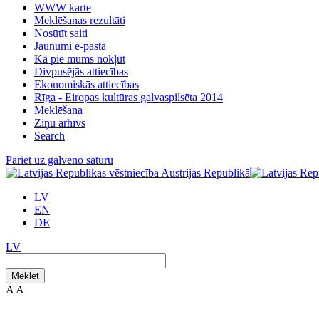
WWW karte
Meklēšanas rezultāti
Nosūtīt saiti
Jaunumi e-pastā
Kā pie mums nokļūt
Divpusējās attiecības
Ekonomiskās attiecības
Rīga - Eiropas kultūras galvaspilsēta 2014
Meklēšana
Ziņu arhīvs
Search
Pāriet uz galveno saturu
LV
EN
DE
LV
Meklēt
A
A