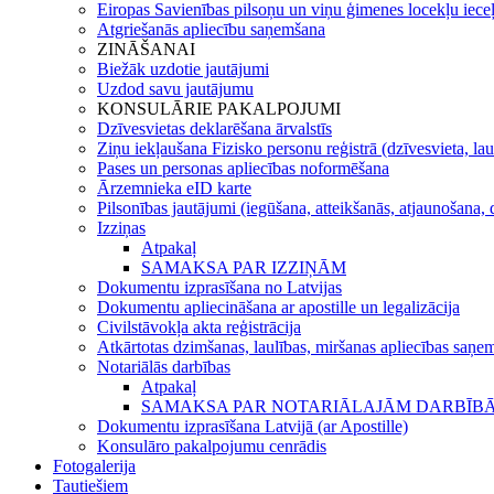
Eiropas Savienības pilsoņu un viņu ģimenes locekļu iece
Atgriešanās apliecību saņemšana
ZINĀŠANAI
Biežāk uzdotie jautājumi
Uzdod savu jautājumu
KONSULĀRIE PAKALPOJUMI
Dzīvesvietas deklarēšana ārvalstīs
Ziņu iekļaušana Fizisko personu reģistrā (dzīvesvieta, lau
Pases un personas apliecības noformēšana
Ārzemnieka eID karte
Pilsonības jautājumi (iegūšana, atteikšanās, atjaunošana, 
Izziņas
Atpakaļ
SAMAKSA PAR IZZIŅĀM
Dokumentu izprasīšana no Latvijas
Dokumentu apliecināšana ar apostille un legalizācija
Civilstāvokļa akta reģistrācija
Atkārtotas dzimšanas, laulības, miršanas apliecības saņem
Notariālās darbības
Atpakaļ
SAMAKSA PAR NOTARIĀLAJĀM DARBĪB
Dokumentu izprasīšana Latvijā (ar Apostille)
Konsulāro pakalpojumu cenrādis
Fotogalerija
Tautiešiem