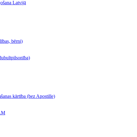
ļošana Latvijā
lības, bērni)
dubultpilsonība)
šanas kārtība (bez Apostille)
ĀM