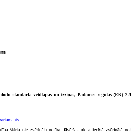
ēm
alodu standarta veidlapas un izziņas,
Padomes regulas (EK) 2201
partaments
aulība šķirta pie zvērināta notāra, jāvēršas pie attiecīgā zvērinātā 