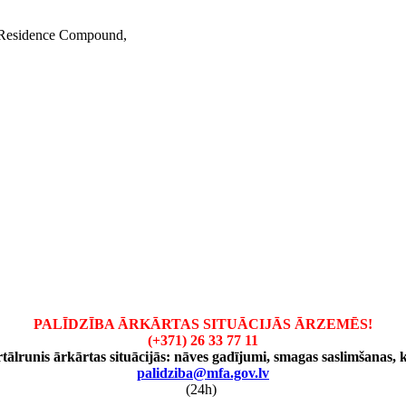
c Residence Compound,
,
PALĪDZĪBA ĀRKĀRTAS SITUĀCIJĀS ĀRZEMĒS!
(+371) 26 33 77 11
tālrunis ārkārtas situācijās: nāves gadījumi, smagas saslimšanas, k
palidziba@mfa.gov.lv
(24h)