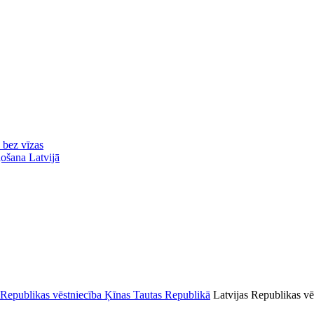
ā bez vīzas
ļošana Latvijā
Latvijas Republikas vē