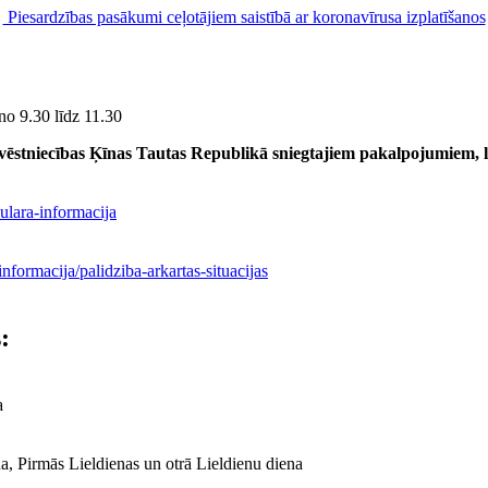
Piesardzības pasākumi ceļotājiem saistībā ar koronavīrusa izplatīšanos
 no 9.30 līdz 11.30
s vēstniecības Ķīnas Tautas Republikā sniegtajiem pakalpojumiem,
ulara-informacija
nformacija/palidziba-arkartas-situacijas
:
a
na, Pirmās Lieldienas un otrā Lieldienu diena