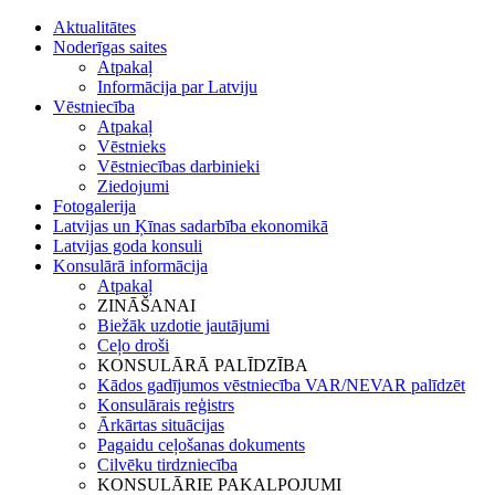
Aktualitātes
Noderīgas saites
Atpakaļ
Informācija par Latviju
Vēstniecība
Atpakaļ
Vēstnieks
Vēstniecības darbinieki
Ziedojumi
Fotogalerija
Latvijas un Ķīnas sadarbība ekonomikā
Latvijas goda konsuli
Konsulārā informācija
Atpakaļ
ZINĀŠANAI
Biežāk uzdotie jautājumi
Ceļo droši
KONSULĀRĀ PALĪDZĪBA
Kādos gadījumos vēstniecība VAR/NEVAR palīdzēt
Konsulārais reģistrs
Ārkārtas situācijas
Pagaidu ceļošanas dokuments
Cilvēku tirdzniecība
KONSULĀRIE PAKALPOJUMI