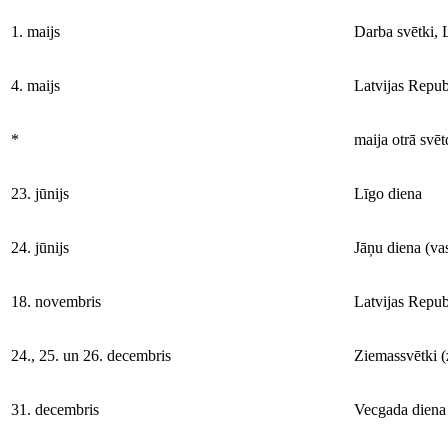
1. maijs
Darba svētki, 
4. maijs
Latvijas Repub
*
maija otrā svē
23. jūnijs
Līgo diena
24. jūnijs
Jāņu diena (vas
18. novembris
Latvijas Repub
24., 25. un 26. decembris
Ziemassvētki (
31. decembris
Vecgada diena