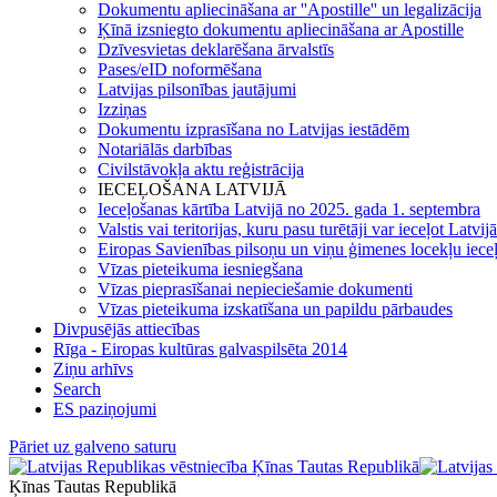
Dokumentu apliecināšana ar ''Apostille'' un legalizācija
Ķīnā izsniegto dokumentu apliecināšana ar Apostille
Dzīvesvietas deklarēšana ārvalstīs
Pases/eID noformēšana
Latvijas pilsonības jautājumi
Izziņas
Dokumentu izprasīšana no Latvijas iestādēm
Notariālās darbības
Civilstāvokļa aktu reģistrācija
IECEĻOŠANA LATVIJĀ
Ieceļošanas kārtība Latvijā no 2025. gada 1. septembra
Valstis vai teritorijas, kuru pasu turētāji var ieceļot Latvij
Eiropas Savienības pilsoņu un viņu ģimenes locekļu iece
Vīzas pieteikuma iesniegšana
Vīzas pieprasīšanai nepieciešamie dokumenti
Vīzas pieteikuma izskatīšana un papildu pārbaudes
Divpusējās attiecības
Rīga - Eiropas kultūras galvaspilsēta 2014
Ziņu arhīvs
Search
ES paziņojumi
Pāriet uz galveno saturu
Ķīnas Tautas Republikā