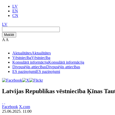
LV
EN
CN
LV
Meklēt
A
A
Aktualitātes
Aktualitātes
Vēstniecība
Vēstniecība
Konsulārā informācija
Konsulārā informācija
Divpusējās attiecības
Divpusējās attiecības
ES paziņojumi
ES paziņojumi
Latvijas Republikas vēstniecība Ķīnas Tau
Facebook
X.com
25.06.2025. 11:00