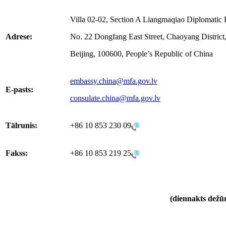
Villa 02-02, Section A Liangmaqiao Diplomati
Adrese:
No. 22 Dongfang East Street, Chaoyang District
Beijing, 100600, People’s Republic of China
embassy.china@mfa.gov.lv
E-pasts:
consulate.china@mfa.gov.lv
Tālrunis:
+86 10 853 230 09
Fakss:
+86 10 853 219 25
(diennakts dežūr