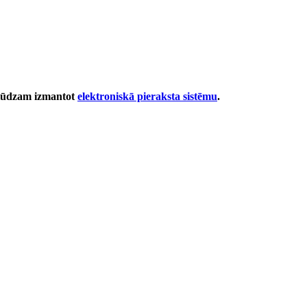
 lūdzam izmantot
elektroniskā pieraksta sistēmu
.