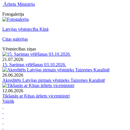
Ārlietu Ministrija
Fotogalerija
Latvijas vēstniecība Ķīnā
Citas galerijas
Vēstniecības ziņas
21.07.2026
15. Saeimas vēlēšanas 03.10.2026.
26.06.2026
Akreditēts Latvijas pirmais vēstnieks Taizemes Karalistē
12.06.2026
Tikšanās ar Ķīnas ārlietu viceministri
Vairāk