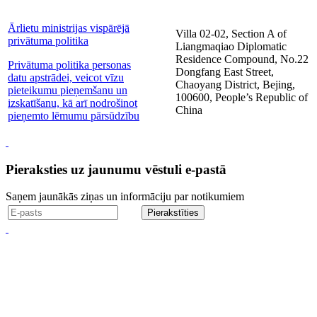
Ārlietu ministrijas vispārējā
Villa 02-02, Section A of
privātuma politika
Liangmaqiao Diplomatic
Residence Compound, No.22
Privātuma politika personas
Dongfang East Street,
datu apstrādei, veicot vīzu
Chaoyang District, Bejing,
pieteikumu pieņemšanu un
100600, People’s Republic of
izskatīšanu, kā arī nodrošinot
China
pieņemto lēmumu pārsūdzību
Pieraksties uz jaunumu vēstuli e-pastā
Saņem jaunākās ziņas un informāciju par notikumiem