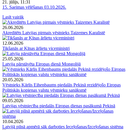
21. jūlijs, 11:31
15. Saeimas vēlēšanas 03.10.2026.
Lasīt vairāk
26.06.2026
Akreditēts Latvijas pirmais vēstnieks Taizemes Karalistē
12.06.2026
Tikšanās ar Ķīnas ārlietu viceministri
25.05.2026
Latvija pārstāvēta Eiropas dienā Mongolijā
20.05.2026
Vēstnieks Kārlis Eihenbaums piedalās Pekinā rezidējošo Eiropas
Politiskās kopienas valstu vēstnieku sanāksmē
09.05.2026
Latvijas vēstniecība piedalās Eiropas dienas pasākumā Pekinā
10.04.2026
Latvijā pilnā apmērā sāk darboties Ieceļošanas/Izceļošanas sistēma