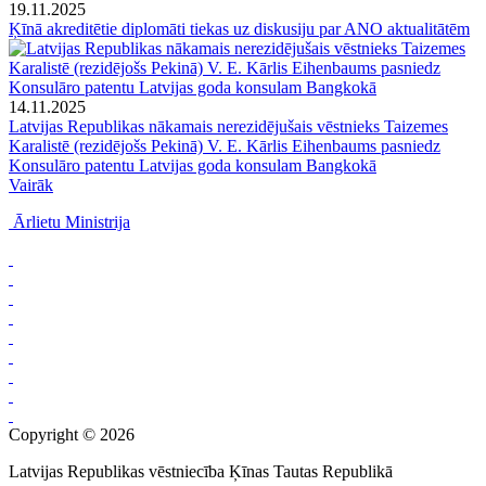
19.11.2025
Ķīnā akreditētie diplomāti tiekas uz diskusiju par ANO aktualitātēm
14.11.2025
Latvijas Republikas nākamais nerezidējušais vēstnieks Taizemes
Karalistē (rezidējošs Pekinā) V. E. Kārlis Eihenbaums pasniedz
Konsulāro patentu Latvijas goda konsulam Bangkokā
Vairāk
Ārlietu Ministrija
Copyright © 2026
Latvijas Republikas vēstniecība Ķīnas Tautas Republikā