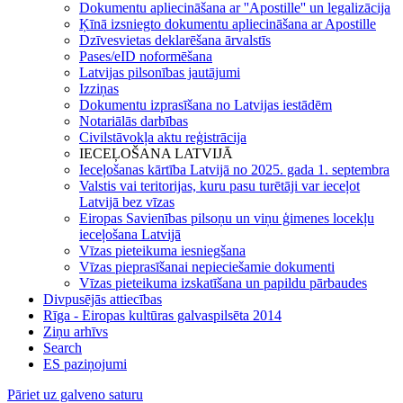
Dokumentu apliecināšana ar ''Apostille'' un legalizācija
Ķīnā izsniegto dokumentu apliecināšana ar Apostille
Dzīvesvietas deklarēšana ārvalstīs
Pases/eID noformēšana
Latvijas pilsonības jautājumi
Izziņas
Dokumentu izprasīšana no Latvijas iestādēm
Notariālās darbības
Civilstāvokļa aktu reģistrācija
IECEĻOŠANA LATVIJĀ
Ieceļošanas kārtība Latvijā no 2025. gada 1. septembra
Valstis vai teritorijas, kuru pasu turētāji var ieceļot
Latvijā bez vīzas
Eiropas Savienības pilsoņu un viņu ģimenes locekļu
ieceļošana Latvijā
Vīzas pieteikuma iesniegšana
Vīzas pieprasīšanai nepieciešamie dokumenti
Vīzas pieteikuma izskatīšana un papildu pārbaudes
Divpusējās attiecības
Rīga - Eiropas kultūras galvaspilsēta 2014
Ziņu arhīvs
Search
ES paziņojumi
Pāriet uz galveno saturu