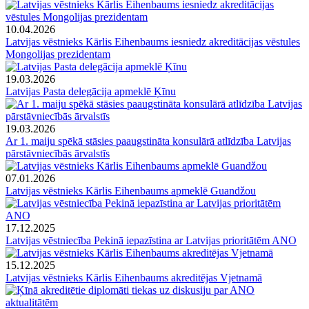
10.04.2026
Latvijas vēstnieks Kārlis Eihenbaums iesniedz akreditācijas vēstules
Mongolijas prezidentam
19.03.2026
Latvijas Pasta delegācija apmeklē Ķīnu
19.03.2026
Ar 1. maiju spēkā stāsies paaugstināta konsulārā atlīdzība Latvijas
pārstāvniecībās ārvalstīs
07.01.2026
Latvijas vēstnieks Kārlis Eihenbaums apmeklē Guandžou
17.12.2025
Latvijas vēstniecība Pekinā iepazīstina ar Latvijas prioritātēm ANO
15.12.2025
Latvijas vēstnieks Kārlis Eihenbaums akreditējas Vjetnamā