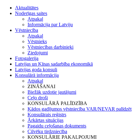
Aktualitātes
Noderīgas saites
Atpakaļ
Informācija par Latviju
Vēstniecība
Atpakaļ
Vēstnieks
Vēstniecības darbinieki
Ziedojumi
Fotogalerija
Latvijas un Ķīnas sadarbība ekonomikā
Latvijas goda konsuli
Konsulārā informācija
Atpakaļ
ZINĀŠANAI
Biežāk uzdotie jautājumi
Ceļo droši
KONSULĀRĀ PALĪDZĪBA
Kādos gadījumos vēstniecība VAR/NEVAR palīdzēt
Konsulārais reģistrs
Ārkārtas situācijas
Pagaidu ceļošanas dokuments
Cilvēku tirdzniecība
KONSULĀRIE PAKALPOJUMI