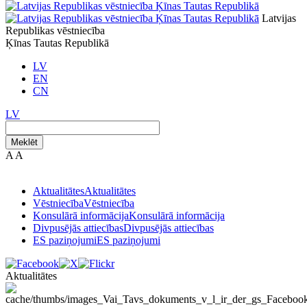
Latvijas
Republikas vēstniecība
Ķīnas Tautas Republikā
LV
EN
CN
LV
Meklēt
A
A
Aktualitātes
Aktualitātes
Vēstniecība
Vēstniecība
Konsulārā informācija
Konsulārā informācija
Divpusējās attiecības
Divpusējās attiecības
ES paziņojumi
ES paziņojumi
Aktualitātes