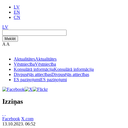
LV
EN
CN
LV
Meklēt
A
A
Aktualitātes
Aktualitātes
Vēstniecība
Vēstniecība
Konsulārā informācija
Konsulārā informācija
Divpusējās attiecības
Divpusējās attiecības
ES paziņojumi
ES paziņojumi
Izziņas
Facebook
X.com
13.10.2023. 06:52