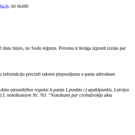
ja.lv
, tai skaitā:
 datu bāzes, no Sodu reģistra. Persona ir tiesīga izprasīt izziņu par
u informāciju precizēt rakstot pieprasījumu e-pasta adresātam
datu aizsardzības regulas 6.panta 1.punkta c) apakšpunkts. Latvijas
013. noteikumiem Nr. 761 “Noteikumi par civilstāvokļa aktu