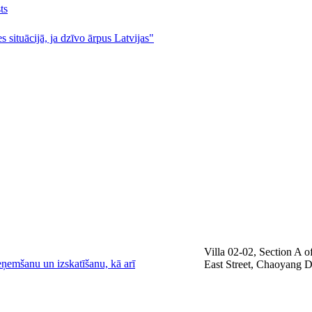
ts
s situācijā, ja dzīvo ārpus Latvijas"
Villa 02-02, Section A
eņemšanu un izskatīšanu, kā arī
East Street, Chaoyang Di