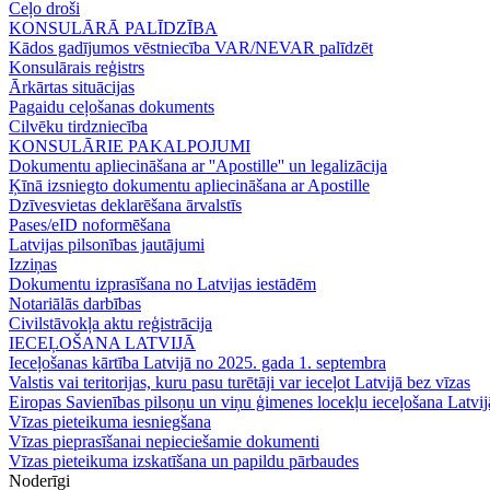
Ceļo droši
KONSULĀRĀ PALĪDZĪBA
Kādos gadījumos vēstniecība VAR/NEVAR palīdzēt
Konsulārais reģistrs
Ārkārtas situācijas
Pagaidu ceļošanas dokuments
Cilvēku tirdzniecība
KONSULĀRIE PAKALPOJUMI
Dokumentu apliecināšana ar ''Apostille'' un legalizācija
Ķīnā izsniegto dokumentu apliecināšana ar Apostille
Dzīvesvietas deklarēšana ārvalstīs
Pases/eID noformēšana
Latvijas pilsonības jautājumi
Izziņas
Dokumentu izprasīšana no Latvijas iestādēm
Notariālās darbības
Civilstāvokļa aktu reģistrācija
IECEĻOŠANA LATVIJĀ
Ieceļošanas kārtība Latvijā no 2025. gada 1. septembra
Valstis vai teritorijas, kuru pasu turētāji var ieceļot Latvijā bez vīzas
Eiropas Savienības pilsoņu un viņu ģimenes locekļu ieceļošana Latvij
Vīzas pieteikuma iesniegšana
Vīzas pieprasīšanai nepieciešamie dokumenti
Vīzas pieteikuma izskatīšana un papildu pārbaudes
Noderīgi