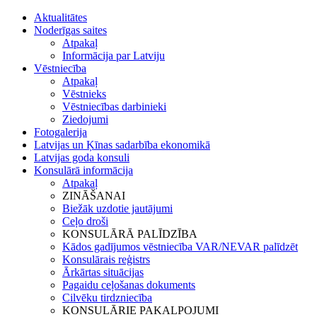
Aktualitātes
Noderīgas saites
Atpakaļ
Informācija par Latviju
Vēstniecība
Atpakaļ
Vēstnieks
Vēstniecības darbinieki
Ziedojumi
Fotogalerija
Latvijas un Ķīnas sadarbība ekonomikā
Latvijas goda konsuli
Konsulārā informācija
Atpakaļ
ZINĀŠANAI
Biežāk uzdotie jautājumi
Ceļo droši
KONSULĀRĀ PALĪDZĪBA
Kādos gadījumos vēstniecība VAR/NEVAR palīdzēt
Konsulārais reģistrs
Ārkārtas situācijas
Pagaidu ceļošanas dokuments
Cilvēku tirdzniecība
KONSULĀRIE PAKALPOJUMI