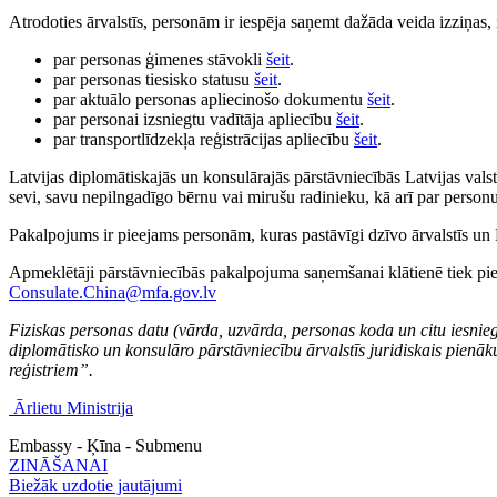
Atrodoties ārvalstīs, personām ir iespēja saņemt dažāda veida izziņas
par personas ģimenes stāvokli
šeit
.
par personas tiesisko statusu
šeit
.
par aktuālo personas apliecinošo dokumentu
šeit
.
par personai izsniegtu vadītāja apliecību
šeit
.
par transportlīdzekļa reģistrācijas apliecību
šeit
.
Latvijas diplomātiskajās un konsulārajās pārstāvniecībās Latvijas valst
sevi, savu nepilngadīgo bērnu vai mirušu radinieku, kā arī par personu,
Pakalpojums ir pieejams personām, kuras pastāvīgi dzīvo ārvalstīs un 
Apmeklētāji pārstāvniecībās pakalpojuma saņemšanai klātienē tiek pieņe
Consulate.China@mfa.gov.lv
Fiziskas personas datu (vārda, uzvārda, personas koda un citu iesnie
diplomātisko un konsulāro pārstāvniecību ārvalstīs juridiskais pienā
reģistriem”.
Ārlietu Ministrija
Embassy - Ķīna - Submenu
ZINĀŠANAI
Biežāk uzdotie jautājumi