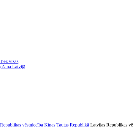
ā bez vīzas
ļošana Latvijā
Latvijas Republikas vē