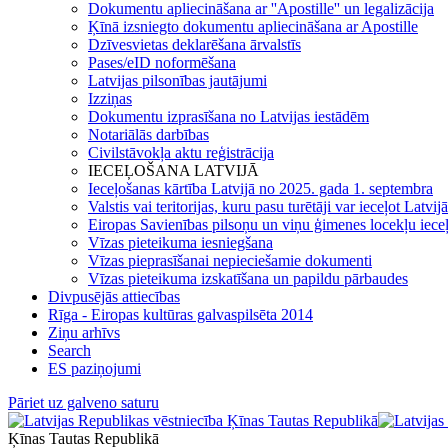
Dokumentu apliecināšana ar ''Apostille'' un legalizācija
Ķīnā izsniegto dokumentu apliecināšana ar Apostille
Dzīvesvietas deklarēšana ārvalstīs
Pases/eID noformēšana
Latvijas pilsonības jautājumi
Izziņas
Dokumentu izprasīšana no Latvijas iestādēm
Notariālās darbības
Civilstāvokļa aktu reģistrācija
IECEĻOŠANA LATVIJĀ
Ieceļošanas kārtība Latvijā no 2025. gada 1. septembra
Valstis vai teritorijas, kuru pasu turētāji var ieceļot Latvij
Eiropas Savienības pilsoņu un viņu ģimenes locekļu iece
Vīzas pieteikuma iesniegšana
Vīzas pieprasīšanai nepieciešamie dokumenti
Vīzas pieteikuma izskatīšana un papildu pārbaudes
Divpusējās attiecības
Rīga - Eiropas kultūras galvaspilsēta 2014
Ziņu arhīvs
Search
ES paziņojumi
Pāriet uz galveno saturu
Ķīnas Tautas Republikā