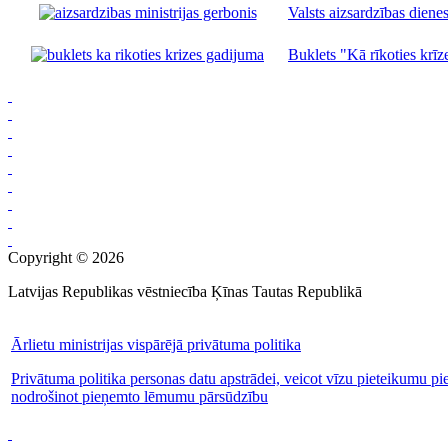
Valsts aizsardzības dienes
Buklets "Kā rīkoties krīze
Copyright © 2026
Latvijas Republikas vēstniecība Ķīnas Tautas Republikā
Ārlietu ministrijas vispārējā privātuma politika
Privātuma politika personas datu apstrādei, veicot vīzu pieteikumu pi
nodrošinot pieņemto lēmumu pārsūdzību