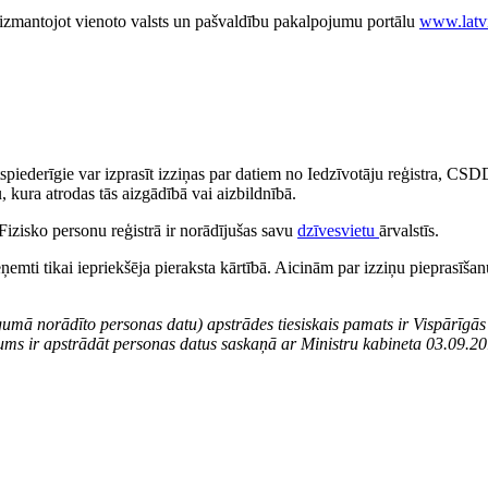
, izmantojot vienoto valsts un pašvaldību pakalpojumu portālu
www.latvi
spiederīgie var izprasīt izziņas par datiem no Iedzīvotāju reģistra, CSDD
 kura atrodas tās aizgādībā vai aizbildnībā.
Fizisko personu reģistrā ir norādījušas savu
dzīvesvietu
ārvalstīs.
mti tikai iepriekšēja pieraksta kārtībā. Aicinām par izziņu pieprasīšan
gumā norādīto personas datu) apstrādes tiesiskais pamats ir Vispārīgās 
kums ir apstrādāt personas datus saskaņā ar Ministru kabineta 03.09.2