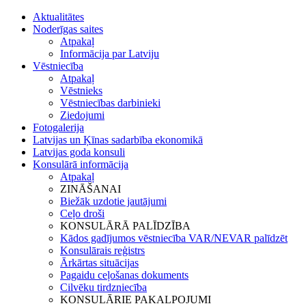
Aktualitātes
Noderīgas saites
Atpakaļ
Informācija par Latviju
Vēstniecība
Atpakaļ
Vēstnieks
Vēstniecības darbinieki
Ziedojumi
Fotogalerija
Latvijas un Ķīnas sadarbība ekonomikā
Latvijas goda konsuli
Konsulārā informācija
Atpakaļ
ZINĀŠANAI
Biežāk uzdotie jautājumi
Ceļo droši
KONSULĀRĀ PALĪDZĪBA
Kādos gadījumos vēstniecība VAR/NEVAR palīdzēt
Konsulārais reģistrs
Ārkārtas situācijas
Pagaidu ceļošanas dokuments
Cilvēku tirdzniecība
KONSULĀRIE PAKALPOJUMI