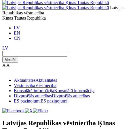
Latvijas
Republikas vēstniecība
Ķīnas Tautas Republikā
LV
EN
CN
LV
Meklēt
A
A
Aktualitātes
Aktualitātes
Vēstniecība
Vēstniecība
Konsulārā informācija
Konsulārā informācija
Divpusējās attiecības
Divpusējās attiecības
ES paziņojumi
ES paziņojumi
Latvijas Republikas vēstniecība Ķīnas