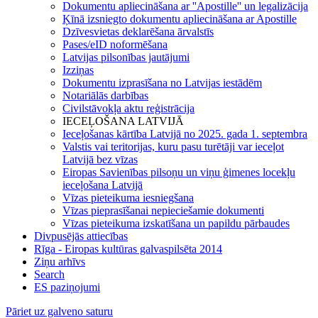
Dokumentu apliecināšana ar ''Apostille'' un legalizācija
Ķīnā izsniegto dokumentu apliecināšana ar Apostille
Dzīvesvietas deklarēšana ārvalstīs
Pases/eID noformēšana
Latvijas pilsonības jautājumi
Izziņas
Dokumentu izprasīšana no Latvijas iestādēm
Notariālās darbības
Civilstāvokļa aktu reģistrācija
IECEĻOŠANA LATVIJĀ
Ieceļošanas kārtība Latvijā no 2025. gada 1. septembra
Valstis vai teritorijas, kuru pasu turētāji var ieceļot
Latvijā bez vīzas
Eiropas Savienības pilsoņu un viņu ģimenes locekļu
ieceļošana Latvijā
Vīzas pieteikuma iesniegšana
Vīzas pieprasīšanai nepieciešamie dokumenti
Vīzas pieteikuma izskatīšana un papildu pārbaudes
Divpusējās attiecības
Rīga - Eiropas kultūras galvaspilsēta 2014
Ziņu arhīvs
Search
ES paziņojumi
Pāriet uz galveno saturu