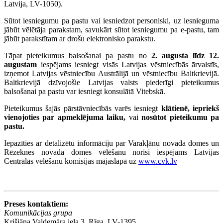
Latvija, LV-1050).
Sūtot iesniegumu pa pastu vai iesniedzot personiski, uz iesnieguma
jābūt vēlētāja parakstam, savukārt sūtot iesniegumu pa e-pastu, tam
jābūt parakstītam ar drošu elektronisko parakstu.
Tāpat pieteikumus balsošanai pa pastu no
2. augusta līdz 12.
augustam
iespējams iesniegt visās Latvijas vēstniecībās ārvalstīs,
izņemot Latvijas vēstniecību Austrālijā un vēstniecību Baltkrievijā.
Baltkrievijā dzīvojošie Latvijas valsts piederīgi pieteikumus
balsošanai pa pastu var iesniegt konsulātā Vitebskā.
Pieteikumus šajās pārstāvniecībās varēs iesniegt
klātienē, iepriekš
vienojoties par apmeklējuma laiku,
vai
nosūtot pieteikumu pa
pastu.
Iepazīties ar detalizētu informāciju par Varakļānu novada domes un
Rēzeknes novada domes vēlēšanu norisi iespējams Latvijas
Centrālās vēlēšanu komisijas mājaslapā uz
www.cvk.lv
Preses kontaktiem:
Komunikācijas grupa
Krišjāņa Valdemāra iela 3, Rīga, LV-1395