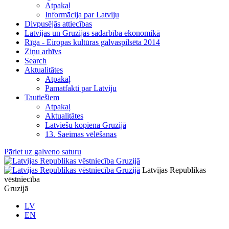
Atpakaļ
Informācija par Latviju
Divpusējās attiecības
Latvijas un Gruzijas sadarbība ekonomikā
Rīga - Eiropas kultūras galvaspilsēta 2014
Ziņu arhīvs
Search
Aktualitātes
Atpakaļ
Pamatfakti par Latviju
Tautiešiem
Atpakaļ
Aktualitātes
Latviešu kopiena Gruzijā
13. Saeimas vēlēšanas
Pāriet uz galveno saturu
Latvijas Republikas
vēstniecība
Gruzijā
LV
EN