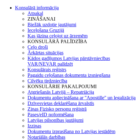
Konsulārā informācija
Atpakaļ
ZINĀŠANAI
Biežāk uzdotie jautājumi
Ieceļošana Gruzijā
Kas jāzina ceļojot uz ārzemēm
KONSULĀRĀ PALĪDZĪBA
Ceļo droši
Ārkārtas situācijas
Kādos gadījumos Latvijas pārstāvniecības
VAR/NEVAR palīdzēt
Konsulārais reģistrs
Pagaidu ceļošanas dokumenta izsniegšana
Cilvēku tirdzniecība
KONSULĀRIE PAKALPOJUMI
Atgriešanās Latvijā – Repatriācija
Dokumentu apliecināšana ar ''Apostille'' un legalizācija
Dzīvesvietas deklarēšana ārvalstīs
Ziņas Fizisko personu reģistrā
Pases/eID noformēšana
Latvijas pilsonības jautājumi
Izziņas
Dokumentu izprasīšana no Latvijas iestādēm
Notariālās darbības