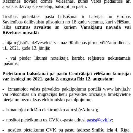
Rēzeknes novada domes vēlēšanas, kurās varēs piedalīties arī
ārvalstīs dzīvojošie vēlētāji, balsojot pa pastu.
Tiesības pieteikties pasta balsošanai ir Latvijas un Eiropas
Savienības dalībvalstu pilsoņiem no 18 gadu vecuma, kuri vēlēšanu
laikā
uzturas ārvalstīs
un kuriem
Varakļānu novadā vai
Rēzeknes novadā:
- bija reģistrēta dzīvesvieta vismaz 90 dienas pirms vēlēšanu dienas,
t.i., 2021. gada 13. jūnijā;
- vai
pieder likumā noteiktajā kārtībā reģistrēts nekustamais
īpašums.
Pieteikumu balsošanai pa pastu Centrālajai vēlēšanu komisijai
var iesniegt no 2021. gada 2. augusta līdz 12. augustam:
- izmantojot valsts pārvaldes pakalpojumu portālā www.latvija.lv
vai Pilsonības un migrācijas lietu pārvaldes oficiālajā tīmekļvietnē
pieejamo bezmaksas elektronisko pakalpojumu;
- izmantojot oficiālo elektronisko adresi (eAdrese);
- nosūtot pieteikumu uz CVK e-pasta adresi
pasts@cvk.lv
;
- nosūtot pieteikumu CVK pa pastu (adrese Smilšu iela 4, Rīga,