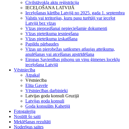
Civilstāvokļa aktu reģistrācija
IECEĻOŠANA LATVIJĀ
Ieceļošanas kārtība Latvijā no 2025. gada 1. septembra
Valstis vai teritorijas, kuru pasu turētāji var ieceļot
Latvijā bez vīzas
Vīzas pieprasīšanai nepieciešamie dokumenti
Vīzas pieteikuma iesniegšana
Vīzas pieteikuma izskatīšana
Papildu pārbaudes
Vīzas un pierobežas satiksmes atļaujas atteikuma,
anulēšanas vai atcelšanas apstrīdēšana
Eiropas Savienības pilsoņu un viņu ģimenes locekļu
ieceļošana Latvijā
Vēstniecība
Atpakaļ
Vēstniecība
Elita Gavele
Vēstniecības darbinieki
Latvijas goda konsuli Gruzijā
Latvijas goda konsuli
Goda konsulāts Kahetijā
Fotogalerija
Nosūtīt šo saiti
Meklēšanas rezultāti
Noderīgas saites