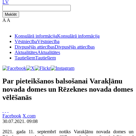
LV
Meklēt
A
A
Konsulārā informācija
Konsulārā informācija
Vēstniecība
Vēstniecība
Divpusējās attiecības
Divpusējās attiecības
Aktualitātes
Aktualitātes
Tautiešiem
Tautiešiem
Par pieteikšanos balsošanai Varakļānu
novada domes un Rēzeknes novada domes
vēlēšanās
Facebook
X.com
30.07.2021. 09:08
2021. gada 11. septembrī notiks Varakļānu novada domes un