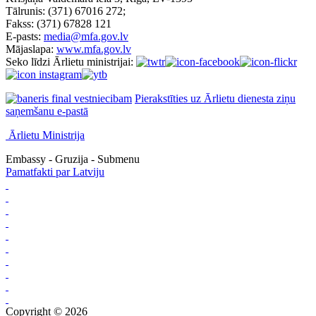
Tālrunis: (371) 67016 272;
Fakss: (371) 67828 121
E-pasts:
media@mfa.gov.lv
Mājaslapa:
www.mfa.gov.lv
Seko līdzi Ārlietu ministrijai:
Pierakstīties uz Ārlietu dienesta ziņu
saņemšanu e-pastā
Ārlietu Ministrija
Embassy - Gruzija - Submenu
Pamatfakti par Latviju
Copyright © 2026