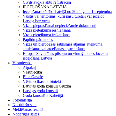
Civilstāvokļa aktu reģistrācija
IECEĻOŠANA LATVIJĀ
Ieceļošanas kārtība Latvijā no 2025. gada 1. septembra
Valstis vai teritorijas, kuru pasu turētāji var ieceļot
Latvijā bez vīzas
Vīzas pieprasīšanai nepieciešamie dokumenti
Vīzas pieteikuma iesniegšana
Vīzas pieteikuma izskatīšana
Papildu pārbaudes
Vīzas un pierobežas satiksmes atļaujas atteikuma,
anulēšanas vai atcelšanas apstrīdēšana
Eiropas Savienības pilsoņu un viņu ģimenes locekļu
ieceļošana Latvijā
Vēstniecība
Atpakaļ
Vēstniecība
Elita Gavele
Vēstniecības darbinieki
Latvijas goda konsuli Gruzijā
Latvijas goda konsuli
Goda konsulāts Kahetijā
Fotogalerija
Nosūtīt šo saiti
Meklēšanas rezultāti
Noderīgas saites