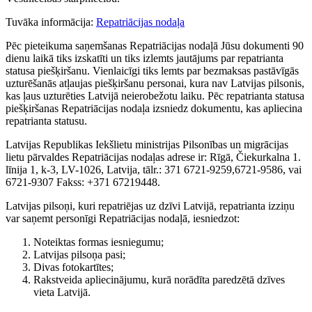
Tuvāka informācija:
Repatriācijas nodaļa
Pēc pieteikuma saņemšanas Repatriācijas nodaļā Jūsu dokumenti 90
dienu laikā tiks izskatīti un tiks izlemts jautājums par repatrianta
statusa piešķiršanu. Vienlaicīgi tiks lemts par bezmaksas pastāvīgās
uzturēšanās atļaujas piešķiršanu personai, kura nav Latvijas pilsonis,
kas ļaus uzturēties Latvijā neierobežotu laiku. Pēc repatrianta statusa
piešķiršanas Repatriācijas nodaļa izsniedz dokumentu, kas apliecina
repatrianta statusu.
Latvijas Republikas Iekšlietu ministrijas Pilsonības un migrācijas
lietu pārvaldes Repatriācijas nodaļas adrese ir: Rīgā, Čiekurkalna 1.
līnija 1, k-3, LV-1026, Latvija, tālr.: 371 6721-9259,6721-9586, vai
6721-9307 Fakss: +371 67219448.
Latvijas pilsoņi, kuri repatriējas uz dzīvi Latvijā, repatrianta izziņu
var saņemt personīgi Repatriācijas nodaļā, iesniedzot:
Noteiktas formas iesniegumu;
Latvijas pilsoņa pasi;
Divas fotokartītes;
Rakstveida apliecinājumu, kurā norādīta paredzētā dzīves
vieta Latvijā.