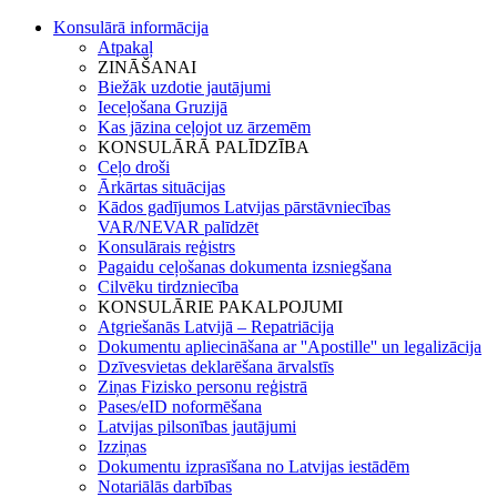
Konsulārā informācija
Atpakaļ
ZINĀŠANAI
Biežāk uzdotie jautājumi
Ieceļošana Gruzijā
Kas jāzina ceļojot uz ārzemēm
KONSULĀRĀ PALĪDZĪBA
Ceļo droši
Ārkārtas situācijas
Kādos gadījumos Latvijas pārstāvniecības
VAR/NEVAR palīdzēt
Konsulārais reģistrs
Pagaidu ceļošanas dokumenta izsniegšana
Cilvēku tirdzniecība
KONSULĀRIE PAKALPOJUMI
Atgriešanās Latvijā – Repatriācija
Dokumentu apliecināšana ar ''Apostille'' un legalizācija
Dzīvesvietas deklarēšana ārvalstīs
Ziņas Fizisko personu reģistrā
Pases/eID noformēšana
Latvijas pilsonības jautājumi
Izziņas
Dokumentu izprasīšana no Latvijas iestādēm
Notariālās darbības