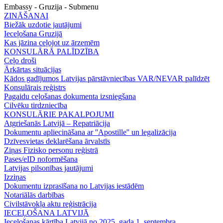
Embassy - Gruzija - Submenu
ZINĀŠANAI
Biežāk uzdotie jautājumi
Ieceļošana Gruzijā
Kas jāzina ceļojot uz ārzemēm
KONSULĀRĀ PALĪDZĪBA
Ceļo droši
Ārkārtas situācijas
Kādos gadījumos Latvijas pārstāvniecības VAR/NEVAR palīdzēt
Konsulārais reģistrs
Pagaidu ceļošanas dokumenta izsniegšana
Cilvēku tirdzniecība
KONSULĀRIE PAKALPOJUMI
Atgriešanās Latvijā – Repatriācija
Dokumentu apliecināšana ar ''Apostille'' un legalizācija
Dzīvesvietas deklarēšana ārvalstīs
Ziņas Fizisko personu reģistrā
Pases/eID noformēšana
Latvijas pilsonības jautājumi
Izziņas
Dokumentu izprasīšana no Latvijas iestādēm
Notariālās darbības
Civilstāvokļa aktu reģistrācija
IECEĻOŠANA LATVIJĀ
Ieceļošanas kārtība Latvijā no 2025. gada 1. septembra