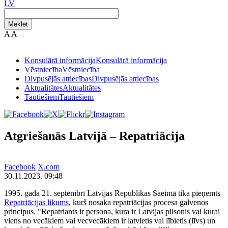
LV
Meklēt
A
A
Konsulārā informācija
Konsulārā informācija
Vēstniecība
Vēstniecība
Divpusējās attiecības
Divpusējās attiecības
Aktualitātes
Aktualitātes
Tautiešiem
Tautiešiem
Atgriešanās Latvijā – Repatriācija
Facebook
X.com
30.11.2023. 09:48
1995. gada 21. septembrī Latvijas Republikas Saeimā tika pieņemts
Repatriācijas likums
, kurš nosaka repatriācijas procesa galvenos
principus. "Repatriants ir persona, kura ir Latvijas pilsonis vai kurai
viens no vecākiem vai vecvecākiem ir latvietis vai lībietis (līvs) un