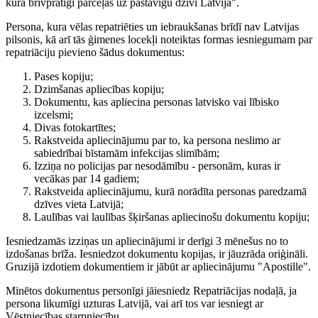
kura brīvprātīgi pārceļas uz pastāvīgu dzīvi Latvijā".
Persona, kura vēlas repatriēties un iebraukšanas brīdī nav Latvijas
pilsonis, kā arī tās ģimenes locekļi noteiktas formas iesniegumam par
repatriāciju pievieno šādus dokumentus:
Pases kopiju;
Dzimšanas apliecības kopiju;
Dokumentu, kas apliecina personas latvisko vai lībisko
izcelsmi;
Divas fotokartītes;
Rakstveida apliecinājumu par to, ka persona neslimo ar
sabiedrībai bīstamām infekcijas slimībām;
Izziņa no policijas par nesodāmību - personām, kuras ir
vecākas par 14 gadiem;
Rakstveida apliecinājumu, kurā norādīta personas paredzamā
dzīves vieta Latvijā;
Laulības vai laulības šķiršanas apliecinošu dokumentu kopiju;
Iesniedzamās izziņas un apliecinājumi ir derīgi 3 mēnešus no to
izdošanas brīža. Iesniedzot dokumentu kopijas, ir jāuzrāda oriģināli.
Gruzijā izdotiem dokumentiem ir jābūt ar apliecinājumu "Apostille".
Minētos dokumentus personīgi jāiesniedz Repatriācijas nodaļā, ja
persona likumīgi uzturas Latvijā, vai arī tos var iesniegt ar
Vēstniecības starpniecību.