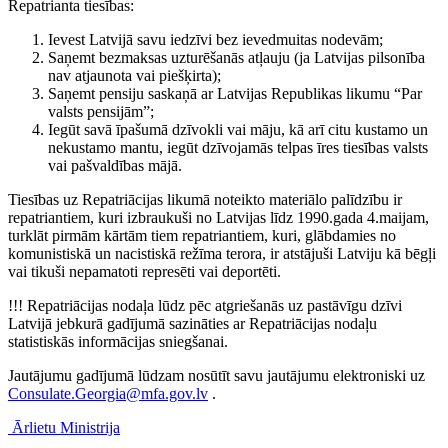
Repatrianta tiesības:
Ievest Latvijā savu iedzīvi bez ievedmuitas nodevām;
Saņemt bezmaksas uzturēšanās atļauju (ja Latvijas pilsonība
nav atjaunota vai piešķirta);
Saņemt pensiju saskaņā ar Latvijas Republikas likumu “Par
valsts pensijām”;
Iegūt savā īpašumā dzīvokli vai māju, kā arī citu kustamo un
nekustamo mantu, iegūt dzīvojamās telpas īres tiesības valsts
vai pašvaldības mājā.
Tiesības uz Repatriācijas likumā noteikto materiālo palīdzību ir
repatriantiem, kuri izbraukuši no Latvijas līdz 1990.gada 4.maijam,
turklāt pirmām kārtām tiem repatriantiem, kuri, glābdamies no
komunistiskā un nacistiskā režīma terora, ir atstājuši Latviju kā bēgļi
vai tikuši nepamatoti represēti vai deportēti.
!!! Repatriācijas nodaļa lūdz pēc atgriešanās uz pastāvīgu dzīvi
Latvijā jebkurā gadījumā sazināties ar Repatriācijas nodaļu
statistiskās informācijas sniegšanai.
Jautājumu gadījumā lūdzam nosūtīt savu jautājumu elektroniski uz
Consulate.Georgia@mfa.gov.lv
.
Ārlietu Ministrija