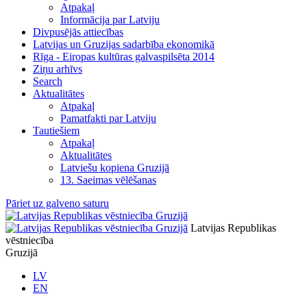
Atpakaļ
Informācija par Latviju
Divpusējās attiecības
Latvijas un Gruzijas sadarbība ekonomikā
Rīga - Eiropas kultūras galvaspilsēta 2014
Ziņu arhīvs
Search
Aktualitātes
Atpakaļ
Pamatfakti par Latviju
Tautiešiem
Atpakaļ
Aktualitātes
Latviešu kopiena Gruzijā
13. Saeimas vēlēšanas
Pāriet uz galveno saturu
Latvijas Republikas
vēstniecība
Gruzijā
LV
EN