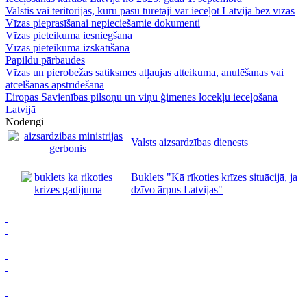
Valstis vai teritorijas, kuru pasu turētāji var ieceļot Latvijā bez vīzas
Vīzas pieprasīšanai nepieciešamie dokumenti
Vīzas pieteikuma iesniegšana
Vīzas pieteikuma izskatīšana
Papildu pārbaudes
Vīzas un pierobežas satiksmes atļaujas atteikuma, anulēšanas vai
atcelšanas apstrīdēšana
Eiropas Savienības pilsoņu un viņu ģimenes locekļu ieceļošana
Latvijā
Noderīgi
Valsts aizsardzības dienests
Buklets "Kā rīkoties krīzes situācijā, ja
dzīvo ārpus Latvijas"