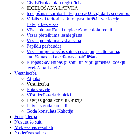
Civilstāvokļa aktu reģistrācija
IECEĻOŠANA LATVIJĀ
Ieceļošanas kārtība Latvijā no 2025. gada 1. septembra
Valstis vai teritorijas, kuru pasu turētāji var ieceļot
Latvijā bez vīzas
Vīzas pieprasīšanai nepieciešamie dokumenti
Vīzas pieteikuma iesniegšana
Vīzas pieteikuma izskatīšana
Papildu pārbaudes
Vīzas un pierobežas satiksmes atļaujas atteikuma,
anulēšanas vai atcelšanas apstrīdēšana
Eiropas Savienības pilsoņu un viņu ģimenes locekļu
ieceļošana Latvijā
Vēstniecība
Atpakaļ
Vēstniecība
Elita Gavele
Vēstniecības darbinieki
Latvijas goda konsuli Gruzijā
Latvijas goda konsuli
Goda konsulāts Kahetijā
Fotogalerija
Nosūtīt šo saiti
Meklēšanas rezultāti
Noderīgas saites