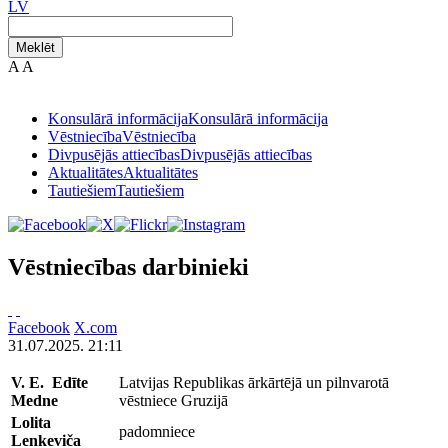
LV
Meklēt
A
A
Konsulārā informācija
Konsulārā informācija
Vēstniecība
Vēstniecība
Divpusējās attiecības
Divpusējās attiecības
Aktualitātes
Aktualitātes
Tautiešiem
Tautiešiem
Vēstniecības darbinieki
Facebook
X.com
31.07.2025. 21:11
V. E. Edīte
Latvijas Republikas ārkārtējā un pilnvarotā
Medne
vēstniece Gruzijā
Lolita
padomniece
Lenkeviča