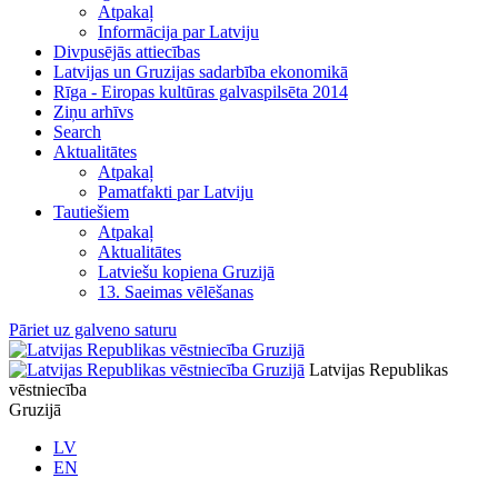
Atpakaļ
Informācija par Latviju
Divpusējās attiecības
Latvijas un Gruzijas sadarbība ekonomikā
Rīga - Eiropas kultūras galvaspilsēta 2014
Ziņu arhīvs
Search
Aktualitātes
Atpakaļ
Pamatfakti par Latviju
Tautiešiem
Atpakaļ
Aktualitātes
Latviešu kopiena Gruzijā
13. Saeimas vēlēšanas
Pāriet uz galveno saturu
Latvijas Republikas
vēstniecība
Gruzijā
LV
EN