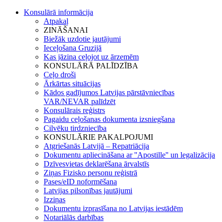
Konsulārā informācija
Atpakaļ
ZINĀŠANAI
Biežāk uzdotie jautājumi
Ieceļošana Gruzijā
Kas jāzina ceļojot uz ārzemēm
KONSULĀRĀ PALĪDZĪBA
Ceļo droši
Ārkārtas situācijas
Kādos gadījumos Latvijas pārstāvniecības
VAR/NEVAR palīdzēt
Konsulārais reģistrs
Pagaidu ceļošanas dokumenta izsniegšana
Cilvēku tirdzniecība
KONSULĀRIE PAKALPOJUMI
Atgriešanās Latvijā – Repatriācija
Dokumentu apliecināšana ar ''Apostille'' un legalizācija
Dzīvesvietas deklarēšana ārvalstīs
Ziņas Fizisko personu reģistrā
Pases/eID noformēšana
Latvijas pilsonības jautājumi
Izziņas
Dokumentu izprasīšana no Latvijas iestādēm
Notariālās darbības