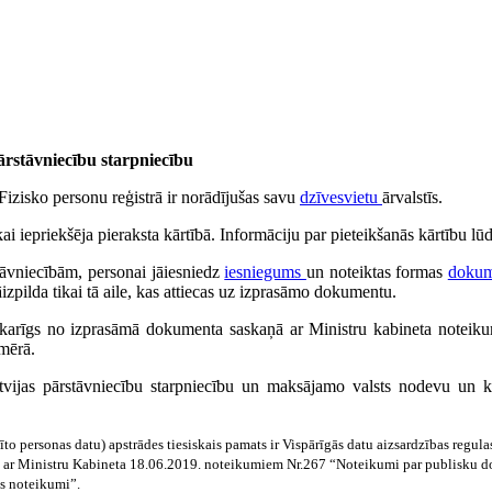
rstāvniecību starpniecību
Fizisko personu reģistrā ir norādījušas savu
dzīvesvietu
ārvalstīs.
i iepriekšēja pieraksta kārtībā. Informāciju par pieteikšanās kārtību lū
tāvniecībām, personai jāiesniedz
iesniegums
un noteiktas formas
dokum
āizpilda tikai tā aile, kas attiecas uz izprasāmo dokumentu.
karīgs no izprasāmā dokumenta saskaņā ar Ministru kabineta noteiku
mērā.
tvijas pārstāvniecību starpniecību un maksājamo valsts nodevu un ko
to personas datu) apstrādes tiesiskais pamats ir Vispārīgās datu aizsardzības regu
aņā ar Ministru Kabineta 18.06.2019. noteikumiem Nr.267 “Noteikumi par publisku d
s noteikumi”.