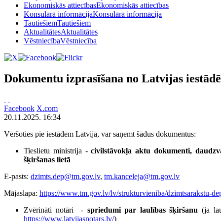
Ekonomiskās attiecības
Ekonomiskās attiecības
Konsulārā informācija
Konsulārā informācija
Tautiešiem
Tautiešiem
Aktualitātes
Aktualitātes
Vēstniecība
Vēstniecība
Dokumentu izprasīšana no Latvijas iestād
Facebook
X.com
20.11.2025. 16:34
Vēršoties pie iestādēm Latvijā, var saņemt šādus dokumentus:
Tieslietu ministrija -
civilstāvokļa aktu dokumenti, daudzv
šķiršanas lietā
E-pasts:
dzimts.dep@tm.gov.lv
,
tm.kanceleja@tm.gov.lv
Mājaslapa:
https://www.tm.gov.lv/lv/strukturvieniba/dzimtsarakstu-de
Zvērināti notāri -
spriedumi par laulības šķiršanu
(ja l
https://www.latvijasnotars.lv/
)