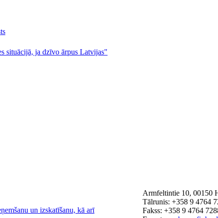
ts
s situācijā, ja dzīvo ārpus Latvijas"
Armfeltintie 10, 00150 
Tālrunis: +358 9 4764 
eņemšanu un izskatīšanu, kā arī
Fakss: +358 9 4764 728