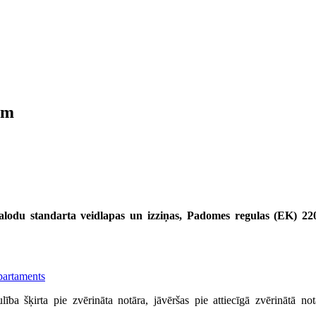
ēm
alodu standarta veidlapas un izziņas,
Padomes regulas (EK) 2201
partaments
aulība šķirta pie zvērināta notāra, jāvēršas pie attiecīgā zvērinātā 