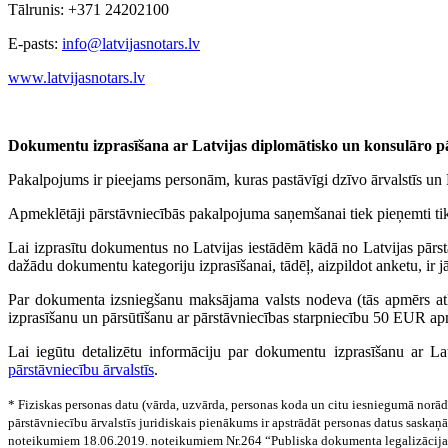
Tālrunis: +371 24202100
E-pasts:
info@latvijasnotars.lv
www.latvijasnotars.lv
Dokumentu izprasīšana ar Latvijas diplomātisko un konsulāro pā
Pakalpojums ir pieejams personām, kuras pastāvīgi dzīvo ārvalstīs un 
Apmeklētāji pārstāvniecībās pakalpojuma saņemšanai tiek pieņemti tika
Lai izprasītu dokumentus no Latvijas iestādēm kādā no Latvijas pārs
dažādu dokumentu kategoriju izprasīšanai, tādēļ, aizpildot anketu, ir j
Par dokumenta izsniegšanu maksājama valsts nodeva (tās apmērs at
izprasīšanu un pārsūtīšanu ar pārstāvniecības starpniecību 50 EUR ap
Lai iegūtu detalizētu informāciju par dokumentu izprasīšanu ar La
pārstāvniecību ārvalstīs
.
* Fiziskas personas datu (vārda, uzvārda, personas koda un citu iesniegumā norādī
pārstāvniecību ārvalstīs juridiskais pienākums ir apstrādāt personas datus sask
noteikumiem 18.06.2019. noteikumiem Nr.264 “Publiska dokumenta legalizācija