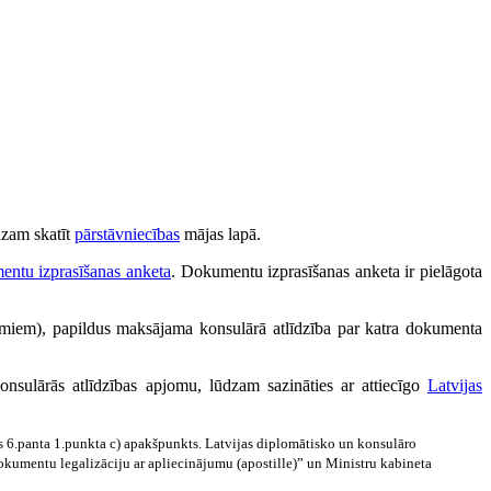
dzam skatīt
pārstāvniecības
mājas lapā.
entu izprasīšanas anketa
. Dokumentu izprasīšanas anketa ir pielāgota
miem), papildus maksājama konsulārā atlīdzība par katra dokumenta
nsulārās atlīdzības apjomu, lūdzam sazināties ar attiecīgo
Latvijas
las 6.panta 1.punkta c) apakšpunkts. Latvijas diplomātisko un konsulāro
okumentu legalizāciju ar apliecinājumu (apostille)” un Ministru kabineta