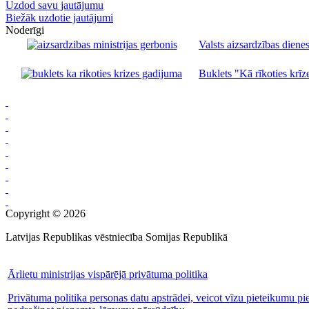
Uzdod savu jautājumu
Biežāk uzdotie jautājumi
Noderīgi
Valsts aizsardzības dienes
Buklets "Kā rīkoties krīze
Copyright © 2026
Latvijas Republikas vēstniecība Somijas Republikā
Ārlietu ministrijas vispārējā privātuma politika
Privātuma politika personas datu apstrādei, veicot vīzu pieteikumu pi