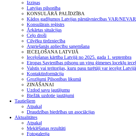
Izziņas
Latvijas pilsonība
KONSULĀRĀ PALĪDZĪBA
Kādos gadījumos Latvijas pārstāvniecības VAR/NEVAR 
Konsulārais reģistrs
Ārkārtas situācijas
Ceļo droši
Cilvēku tirdzniecība
Atgriešanās apliecību saņemšana
IECEĻOŠANA LATVIJĀ
Ieceļošanas kārtība Latvijā no 2025. gada 1. septembra
Eiropas Savienības pilsoņu un viņu ģimenes locekļu iece
Valstis vai teritorijas, kuru pasu turētāji var ieceļot Latvij
Kontaktinformācija
Grozījumi Pilsonības likumā
ZINĀŠANAI
Uzdod savu jautājumu
Biežāk uzdotie jautājumi
Tautiešiem
Atpakaļ
Draudzības biedrības un asociācijas
Aktualitātes
Atpakaļ
Meklēšanas rezultāti
Fotogalerija