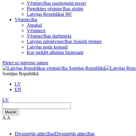
Vēstniecības paziņojumi presei
Pieteikties vēstniecības ziņām
Latvijas Republikai 90!
Vēstniecība
Atpakaļ
Vēstniece
Vēstniecības darbinieki
Latvijas pārstāvniecības Somijā vēsture
Latvijas goda konsuli
Kur meklēt atbalstu biznesam
Pāriet uz galveno saturu
Somijas Republikā
LV
EN
LV
Meklēt
A
A
Divpusējās attiecības
Divpusējās attiecības