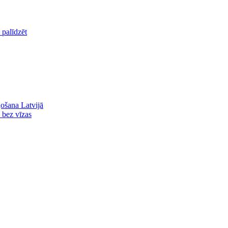
palīdzēt
ļošana Latvijā
ā bez vīzas