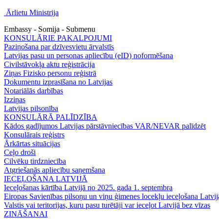
Ārlietu Ministrija
Embassy - Somija - Submenu
KONSULĀRIE PAKALPOJUMI
Paziņošana par dzīvesvietu ārvalstīs
Latvijas pasu un personas apliecību (eID) noformēšana
Civilstāvokļa aktu reģistrācija
Ziņas Fizisko personu reģistrā
Dokumentu izprasīšana no Latvijas
Notariālās darbības
Izziņas
Latvijas pilsonība
KONSULĀRĀ PALĪDZĪBA
Kādos gadījumos Latvijas pārstāvniecības VAR/NEVAR palīdzēt
Konsulārais reģistrs
Ārkārtas situācijas
Ceļo droši
Cilvēku tirdzniecība
Atgriešanās apliecību saņemšana
IECEĻOŠANA LATVIJĀ
Ieceļošanas kārtība Latvijā no 2025. gada 1. septembra
Eiropas Savienības pilsoņu un viņu ģimenes locekļu ieceļošana Latvij
Valstis vai teritorijas, kuru pasu turētāji var ieceļot Latvijā bez vīzas
ZINĀŠANAI