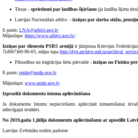
Tiesas -
spriedumi par laulības šķiršanu
(ja laulība šķirta ti
Latvijas Nacionālais arhīvs -
izziņas par darba stāžu, pensij
E-pasts:
LNA@arhivi.gov.lv
Mājaslapa:
https://www.arhivi.gov.lv/
Izziņas par dienestu PSRS armijā
ir jāizprasa Krievijas Federācij
7(4967)69-90-05, mājas lapa
http://dyn.archive.mil.ru/archival_servic
Pilsonības un migrācijas lietu pārvalde -
izziņas no Fizisko pe
E-pasts:
pmlp@pmlp.gov.lv
Mājaslapa:
www.pmlp.gov.lv
Izprasītā dokumenta īstuma apliecināšana
Ja dokumenta īstumu nepieciešams apliecināt izmantošanai ārval
attiecīgajai iestādei.
No 2019.gada 1.jūlija dokumentu apliecināšanu ar apostille Latvij
Latvijas Zvērinātu notāru padome