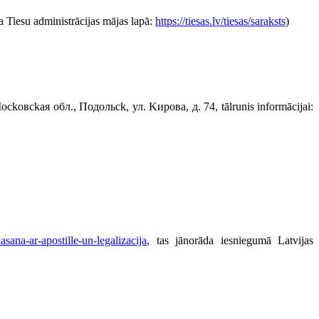
ma Tiesu administrācijas mājas lapā:
https://tiesas.lv/tiesas/saraksts
)
 Mockoвckaя oбл., Пoдoльck, ул. Kирoвa, д. 74, tālrunis informācijai:
sana-ar-apostille-un-legalizacija
, tas jānorāda iesniegumā Latvijas