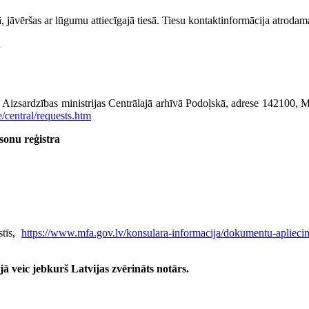
esā, jāvēršas ar lūgumu attiecīgajā tiesā. Tiesu kontaktinformācija atroda
u
as Aizsardzības ministrijas Centrālajā arhīvā Podoļskā, adrese 142100,
e/central/requests.htm
rsonu reģistra
stīs,
https://www.mfa.gov.lv/konsulara-informacija/dokumentu-apliecina
ā veic jebkurš Latvijas zvērināts notārs.