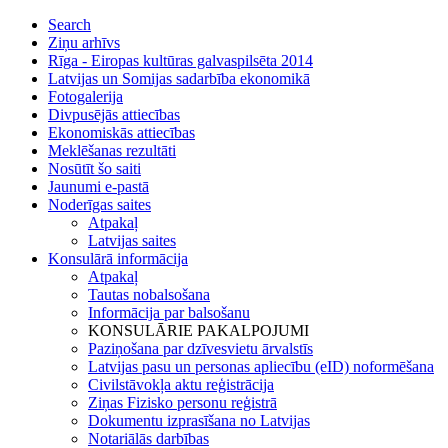
Search
Ziņu arhīvs
Rīga - Eiropas kultūras galvaspilsēta 2014
Latvijas un Somijas sadarbība ekonomikā
Fotogalerija
Divpusējās attiecības
Ekonomiskās attiecības
Meklēšanas rezultāti
Nosūtīt šo saiti
Jaunumi e-pastā
Noderīgas saites
Atpakaļ
Latvijas saites
Konsulārā informācija
Atpakaļ
Tautas nobalsošana
Informācija par balsošanu
KONSULĀRIE PAKALPOJUMI
Paziņošana par dzīvesvietu ārvalstīs
Latvijas pasu un personas apliecību (eID) noformēšana
Civilstāvokļa aktu reģistrācija
Ziņas Fizisko personu reģistrā
Dokumentu izprasīšana no Latvijas
Notariālās darbības