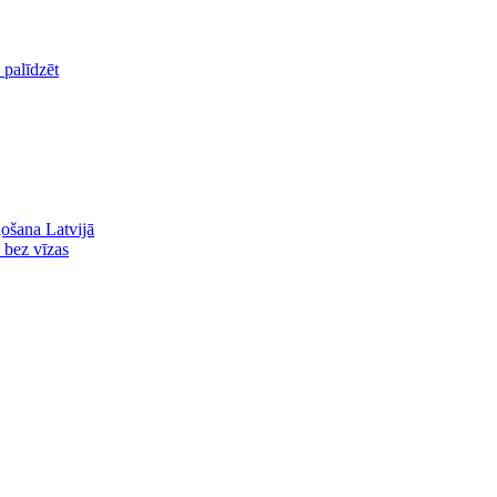
palīdzēt
ļošana Latvijā
ā bez vīzas