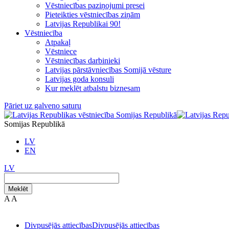
Vēstniecības paziņojumi presei
Pieteikties vēstniecības ziņām
Latvijas Republikai 90!
Vēstniecība
Atpakaļ
Vēstniece
Vēstniecības darbinieki
Latvijas pārstāvniecības Somijā vēsture
Latvijas goda konsuli
Kur meklēt atbalstu biznesam
Pāriet uz galveno saturu
Somijas Republikā
LV
EN
LV
Meklēt
A
A
Divpusējās attiecības
Divpusējās attiecības