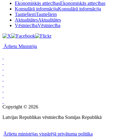
Ekonomiskās attiecības
Ekonomiskās attiecības
Konsulārā informācija
Konsulārā informācija
Tautiešiem
Tautiešiem
Aktualitātes
Aktualitātes
Vēstniecība
Vēstniecība
Ārlietu Ministrija
Copyright © 2026
Latvijas Republikas vēstniecība Somijas Republikā
Ārlietu ministrijas vispārējā privātuma politika