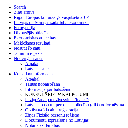
Search
Ziņu arhīvs
Rīga - Eiropas kultūras galvaspilsēta 2014
Latvijas un Somijas sadarbība ekonomikā
Fotogalerija
Divpusējās attiecības
Ekonomiskās attiecības
Meklēšanas rezultāti
Nosūtīt šo saiti
Jaunumi e-pastā
Noderīgas saites
Atpakaļ
Latvijas saites
Konsulārā informācija
Atpakaļ
Tautas nobalsošana
Informācija par balsošanu
KONSULĀRIE PAKALPOJUMI
Paziņošana par dzīvesvietu ārvalstīs
Latvijas pasu un personas apliecību (eID) noformēšana
Civilstāvokļa aktu reģistrācija
Ziņas Fizisko personu reģistrā
Dokumentu izprasīšana no Latvijas
Notariālās darbības