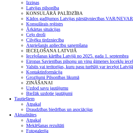
Izziņas
Latvijas pilsonība
KONSULĀRĀ PALĪDZĪBA
Kādos gadījumos Latvijas pārstāvniecības VAR/NEVAR 
Konsulārais reģistrs
Ārkārtas situācijas
Ceļo droši
Cilvēku tirdzniecība
Atgriešanās apliecību saņemšana
IECEĻOŠANA LATVIJĀ
Ieceļošanas kārtība Latvijā no 2025. gada 1. septembra
Eiropas Savienības pilsoņu un viņu ģimenes locekļu iece
Valstis vai teritorijas, kuru pasu turētāji var ieceļot Latvij
Kontaktinformācija
Grozījumi Pilsonības likumā
ZINĀŠANAI
Uzdod savu jautājumu
Biežāk uzdotie jautājumi
Tautiešiem
Atpakaļ
Draudzības biedrības un asociācijas
Aktualitātes
Atpakaļ
Meklēšanas rezultāti
Fotogalerija