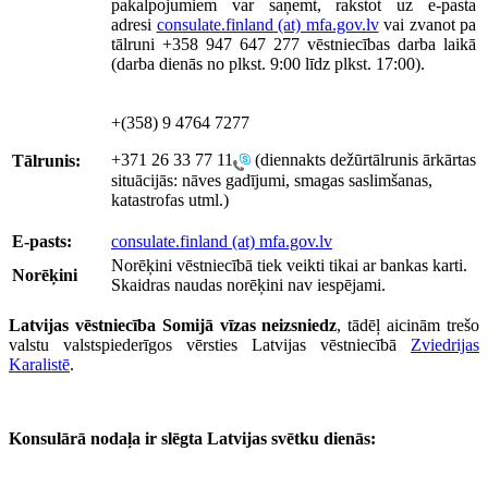
pakalpojumiem var saņemt, rakstot uz e-pasta
adresi
consulate.finland (at) mfa.gov.lv
vai zvanot pa
tālruni +358 947 647 277 vēstniecības darba laikā
(darba dienās no plkst. 9:00 līdz plkst. 17:00).
+(358) 9 4764 7277
+371 26 33 77 11
(diennakts dežūrtālrunis ārkārtas
Tālrunis:
situācijās: nāves gadījumi, smagas saslimšanas,
katastrofas utml.)
E-pasts:
consulate.finland (at) mfa.gov.lv
Norēķini vēstniecībā tiek veikti tikai ar bankas karti.
Norēķini
Skaidras naudas norēķini nav iespējami.
Latvijas vēstniecība Somijā vīzas neizsniedz
, tādēļ aicinām trešo
valstu valstspiederīgos vērsties Latvijas vēstniecībā
Zviedrijas
Karalistē
.
Konsulārā nodaļa ir slēgta Latvijas svētku dienās: