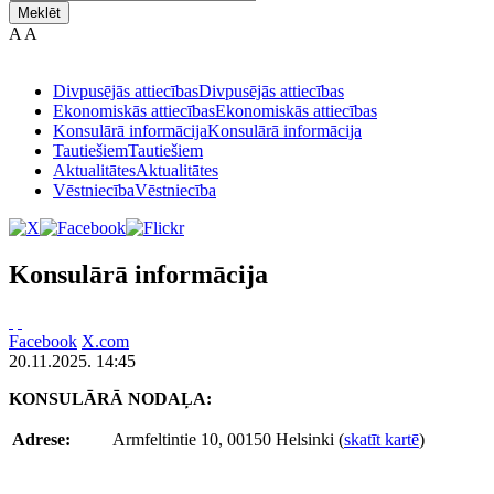
Meklēt
A
A
Divpusējās attiecības
Divpusējās attiecības
Ekonomiskās attiecības
Ekonomiskās attiecības
Konsulārā informācija
Konsulārā informācija
Tautiešiem
Tautiešiem
Aktualitātes
Aktualitātes
Vēstniecība
Vēstniecība
Konsulārā informācija
Facebook
X.com
20.11.2025. 14:45
KONSULĀRĀ NODAĻA:
Adrese:
Armfeltintie 10, 00150 Helsinki (
skatīt kartē
)