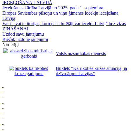
IECEĻOŠANA LATVIJĀ
Ieceļošanas kārtība Latvijā no 2025. gada 1. septembra
Eiropas Savienības pilsoņu un viņu ģimenes locekļu ieceļošana
Latvijā
Valstis vai teritorijas, kuru pasu turētāji var ieceļot Latvijā bez vīzas
ZINĀŠANAI
Uzdod savu jautājumu
Biežāk uzdotie jautājumi
Noderīgi
Valsts aizsardzības dienests
Buklets "Kā rīkoties krīzes situācijā, ja
dzīvo ārpus Latvijas"