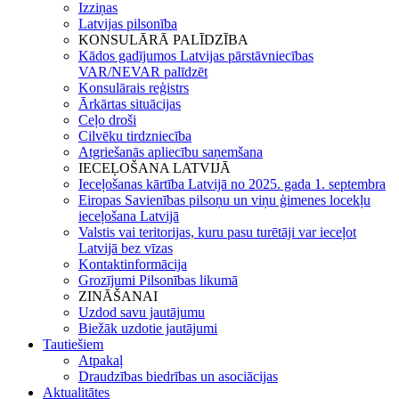
Izziņas
Latvijas pilsonība
KONSULĀRĀ PALĪDZĪBA
Kādos gadījumos Latvijas pārstāvniecības
VAR/NEVAR palīdzēt
Konsulārais reģistrs
Ārkārtas situācijas
Ceļo droši
Cilvēku tirdzniecība
Atgriešanās apliecību saņemšana
IECEĻOŠANA LATVIJĀ
Ieceļošanas kārtība Latvijā no 2025. gada 1. septembra
Eiropas Savienības pilsoņu un viņu ģimenes locekļu
ieceļošana Latvijā
Valstis vai teritorijas, kuru pasu turētāji var ieceļot
Latvijā bez vīzas
Kontaktinformācija
Grozījumi Pilsonības likumā
ZINĀŠANAI
Uzdod savu jautājumu
Biežāk uzdotie jautājumi
Tautiešiem
Atpakaļ
Draudzības biedrības un asociācijas
Aktualitātes