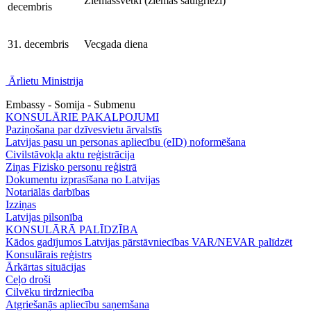
Ziemassvētki (ziemas saulgrieži)
decembris
31. decembris
Vecgada diena
Ārlietu Ministrija
Embassy - Somija - Submenu
KONSULĀRIE PAKALPOJUMI
Paziņošana par dzīvesvietu ārvalstīs
Latvijas pasu un personas apliecību (eID) noformēšana
Civilstāvokļa aktu reģistrācija
Ziņas Fizisko personu reģistrā
Dokumentu izprasīšana no Latvijas
Notariālās darbības
Izziņas
Latvijas pilsonība
KONSULĀRĀ PALĪDZĪBA
Kādos gadījumos Latvijas pārstāvniecības VAR/NEVAR palīdzēt
Konsulārais reģistrs
Ārkārtas situācijas
Ceļo droši
Cilvēku tirdzniecība
Atgriešanās apliecību saņemšana