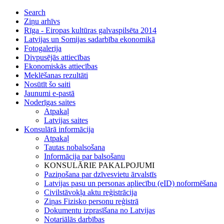
Search
Ziņu arhīvs
Rīga - Eiropas kultūras galvaspilsēta 2014
Latvijas un Somijas sadarbība ekonomikā
Fotogalerija
Divpusējās attiecības
Ekonomiskās attiecības
Meklēšanas rezultāti
Nosūtīt šo saiti
Jaunumi e-pastā
Noderīgas saites
Atpakaļ
Latvijas saites
Konsulārā informācija
Atpakaļ
Tautas nobalsošana
Informācija par balsošanu
KONSULĀRIE PAKALPOJUMI
Paziņošana par dzīvesvietu ārvalstīs
Latvijas pasu un personas apliecību (eID) noformēšana
Civilstāvokļa aktu reģistrācija
Ziņas Fizisko personu reģistrā
Dokumentu izprasīšana no Latvijas
Notariālās darbības