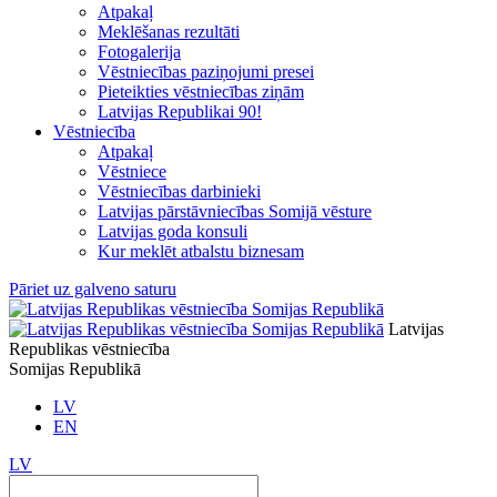
Atpakaļ
Meklēšanas rezultāti
Fotogalerija
Vēstniecības paziņojumi presei
Pieteikties vēstniecības ziņām
Latvijas Republikai 90!
Vēstniecība
Atpakaļ
Vēstniece
Vēstniecības darbinieki
Latvijas pārstāvniecības Somijā vēsture
Latvijas goda konsuli
Kur meklēt atbalstu biznesam
Pāriet uz galveno saturu
Latvijas
Republikas vēstniecība
Somijas Republikā
LV
EN
LV