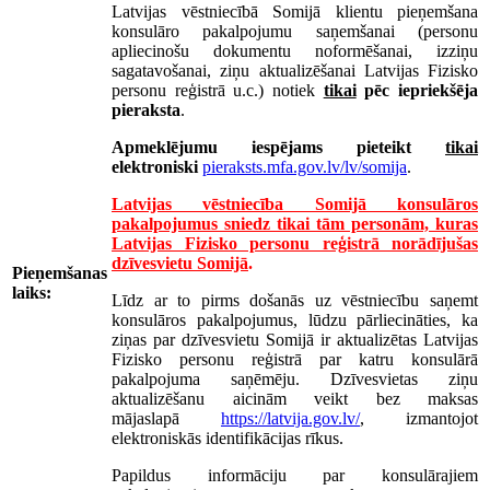
Latvijas vēstniecībā Somijā klientu pieņemšana
konsulāro pakalpojumu saņemšanai (personu
apliecinošu dokumentu noformēšanai, izziņu
sagatavošanai, ziņu aktualizēšanai Latvijas Fizisko
personu reģistrā u.c.) notiek
tikai
pēc iepriekšēja
pieraksta
.
Apmeklējumu iespējams pieteikt
tikai
elektroniski
pieraksts.mfa.gov.lv/lv/somija
.
Latvijas vēstniecība Somijā konsulāros
pakalpojumus sniedz tikai tām personām, kuras
Latvijas Fizisko personu reģistrā norādījušas
dzīvesvietu Somijā
.
Pieņemšanas
laiks:
Līdz ar to pirms došanās uz vēstniecību saņemt
konsulāros pakalpojumus, lūdzu pārliecināties, ka
ziņas par dzīvesvietu Somijā ir aktualizētas Latvijas
Fizisko personu reģistrā par katru konsulārā
pakalpojuma saņēmēju. Dzīvesvietas ziņu
aktualizēšanu aicinām veikt bez maksas
mājaslapā
https://latvija.gov.lv/
, izmantojot
elektroniskās identifikācijas rīkus.
Papildus informāciju par konsulārajiem