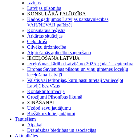
Izziņas
Latvijas pilsonība
KONSULĀRĀ PALĪDZĪBA
Kādos gadījumos Latvijas pārstāvniecības
VAR/NEVAR palīdzēt
Konsulārais reģistrs
Ārkārtas situācijas
Ceļo droši
Cilvēku tirdzniecība
Atgriešanās apliecību saņemšana
IECEĻOŠANA LATVIJĀ
Ieceļošanas kārtība Latvijā no 2025. gada 1. septembra
Eiropas Savienības pilsoņu un viņu ģimenes locekļu
ieceļošana Latvijā
Valstis vai teritorijas, kuru pasu turētāji var ieceļot
Latvijā bez vīzas
Kontaktinformācija
Grozījumi Pilsonības likumā
ZINĀŠANAI
Uzdod savu jautājumu
Biežāk uzdotie jautājumi
Tautiešiem
Atpakaļ
Draudzības biedrības un asociācijas
Aktualitātes