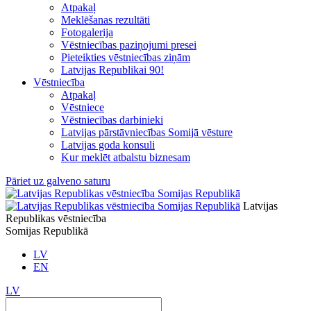
Atpakaļ
Meklēšanas rezultāti
Fotogalerija
Vēstniecības paziņojumi presei
Pieteikties vēstniecības ziņām
Latvijas Republikai 90!
Vēstniecība
Atpakaļ
Vēstniece
Vēstniecības darbinieki
Latvijas pārstāvniecības Somijā vēsture
Latvijas goda konsuli
Kur meklēt atbalstu biznesam
Pāriet uz galveno saturu
Latvijas
Republikas vēstniecība
Somijas Republikā
LV
EN
LV