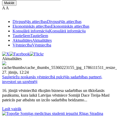
Meklēt
A
A
Divpusējās attiecības
Divpusējās attiecības
Ekonomiskās attiecības
Ekonomiskās attiecības
Konsulārā informācija
Konsulārā informācija
Tautiešiem
Tautiešiem
Aktualitātes
Aktualitātes
Vēstniecība
Vēstniecība
Aktualitātes
27. jūnijs, 12:24
Saulgriežu noskaņās vēstniecībā pulcējās sadarbības partneri,
investori un uzņēmēji
16. jūnijā vēstniecībā rīkojām biznesa sadarbības un tīklošanās
pasākumu, kura laikā Latvijas vēstniece Somijā Dace Treija-Masī
pateicās par atbalstu un izcilo sadarbību beidzamo...
Lasīt vairāk