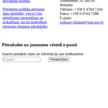
Armfeltintie 10, 00150
privātuma politika
Helsinki
Privātuma politika personas
Tālrunis: +358 9 4764 7244
datu apstrādei, veicot vīzu
Fakss: +358 9 4764 7288
pieteikumu pieņemšanu un
E-pasts:
izskatīšanu, kā arī nodrošinot
embassy.finland@mfa.gov.lv
pieņemto lēmumu pārsūdzību
Pieraksties uz jaunumu vēstuli e-pastā
Saņem jaunākās ziņas un informāciju par notikumiem