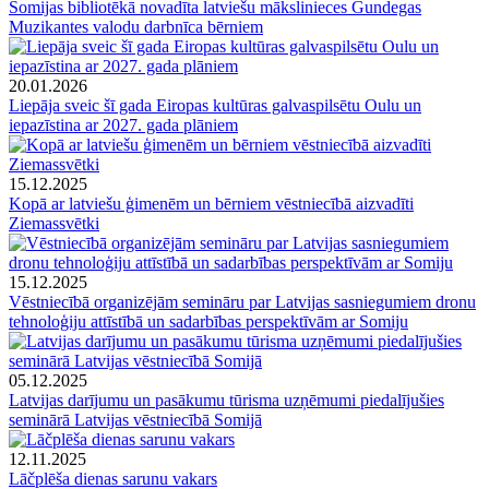
Somijas bibliotēkā novadīta latviešu mākslinieces Gundegas
Muzikantes valodu darbnīca bērniem
20.01.2026
Liepāja sveic šī gada Eiropas kultūras galvaspilsētu Oulu un
iepazīstina ar 2027. gada plāniem
15.12.2025
Kopā ar latviešu ģimenēm un bērniem vēstniecībā aizvadīti
Ziemassvētki
15.12.2025
Vēstniecībā organizējām semināru par Latvijas sasniegumiem dronu
tehnoloģiju attīstībā un sadarbības perspektīvām ar Somiju
05.12.2025
Latvijas darījumu un pasākumu tūrisma uzņēmumi piedalījušies
seminārā Latvijas vēstniecībā Somijā
12.11.2025
Lāčplēša dienas sarunu vakars