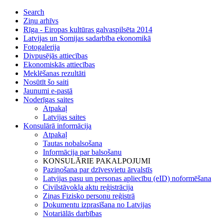
Search
Ziņu arhīvs
Rīga - Eiropas kultūras galvaspilsēta 2014
Latvijas un Somijas sadarbība ekonomikā
Fotogalerija
Divpusējās attiecības
Ekonomiskās attiecības
Meklēšanas rezultāti
Nosūtīt šo saiti
Jaunumi e-pastā
Noderīgas saites
Atpakaļ
Latvijas saites
Konsulārā informācija
Atpakaļ
Tautas nobalsošana
Informācija par balsošanu
KONSULĀRIE PAKALPOJUMI
Paziņošana par dzīvesvietu ārvalstīs
Latvijas pasu un personas apliecību (eID) noformēšana
Civilstāvokļa aktu reģistrācija
Ziņas Fizisko personu reģistrā
Dokumentu izprasīšana no Latvijas
Notariālās darbības