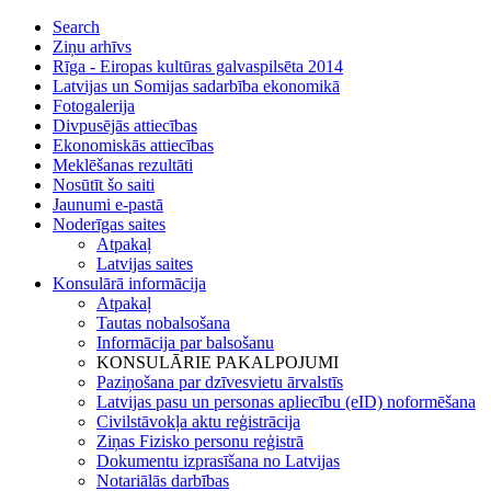
Search
Ziņu arhīvs
Rīga - Eiropas kultūras galvaspilsēta 2014
Latvijas un Somijas sadarbība ekonomikā
Fotogalerija
Divpusējās attiecības
Ekonomiskās attiecības
Meklēšanas rezultāti
Nosūtīt šo saiti
Jaunumi e-pastā
Noderīgas saites
Atpakaļ
Latvijas saites
Konsulārā informācija
Atpakaļ
Tautas nobalsošana
Informācija par balsošanu
KONSULĀRIE PAKALPOJUMI
Paziņošana par dzīvesvietu ārvalstīs
Latvijas pasu un personas apliecību (eID) noformēšana
Civilstāvokļa aktu reģistrācija
Ziņas Fizisko personu reģistrā
Dokumentu izprasīšana no Latvijas
Notariālās darbības