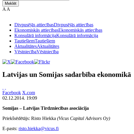
Meklēt
A
A
Divpusējās attiecības
Divpusējās attiecības
Ekonomiskās attiecības
Ekonomiskās attiecības
Konsulārā informācija
Konsulārā informācija
Tautiešiem
Tautiešiem
Aktualitātes
Aktualitātes
Vēstniecība
Vēstniecība
Latvijas un Somijas sadarbība ekonomikā
Facebook
X.com
02.12.2014. 19:09
Somijas – Latvijas Tirdzniecības asociācija
Priekšsēdētājs: Risto Hiekka
(Vicus Capital Advisors Oy)
E-pasts:
risto.hiekka@vicus.fi