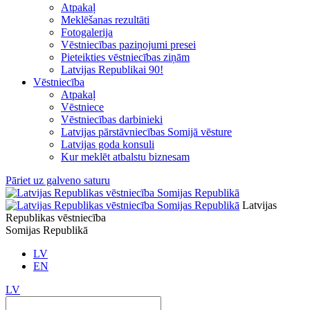
Atpakaļ
Meklēšanas rezultāti
Fotogalerija
Vēstniecības paziņojumi presei
Pieteikties vēstniecības ziņām
Latvijas Republikai 90!
Vēstniecība
Atpakaļ
Vēstniece
Vēstniecības darbinieki
Latvijas pārstāvniecības Somijā vēsture
Latvijas goda konsuli
Kur meklēt atbalstu biznesam
Pāriet uz galveno saturu
Latvijas
Republikas vēstniecība
Somijas Republikā
LV
EN
LV