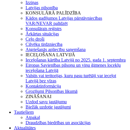
Izziņas
Latvijas pilsonība
KONSULĀRĀ PALĪDZĪBA
Kādos gadījumos Latvijas pārstāvniecības
VAR/NEVAR palīdzēt
Konsulārais reģistrs
Ārkārtas situācijas
Ceļo droši
Cilvēku tirdzniecība
Atgriešanās apliecību saņemšana
IECEĻOŠANA LATVIJĀ
Ieceļošanas kārtība Latvijā no 2025. gada 1. septembra
Eiropas Savienības pilsoņu un viņu ģimenes locekļu
ieceļošana Latvijā
Valstis vai teritorijas, kuru pasu turētāji var ieceļot
Latvijā bez vīzas
Kontaktinformācija
Grozījumi Pilsonības likumā
ZINĀŠANAI
Uzdod savu jautājumu
Biežāk uzdotie jautājumi
Tautiešiem
Atpakaļ
Draudzības biedrības un asociācijas
Aktualitātes