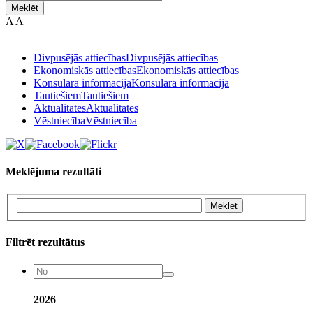
Meklēt
A
A
Divpusējās attiecības
Divpusējās attiecības
Ekonomiskās attiecības
Ekonomiskās attiecības
Konsulārā informācija
Konsulārā informācija
Tautiešiem
Tautiešiem
Aktualitātes
Aktualitātes
Vēstniecība
Vēstniecība
Meklējuma rezultāti
Meklēt
Filtrēt rezultātus
2026