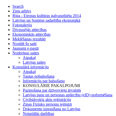
Search
Ziņu arhīvs
Rīga - Eiropas kultūras galvaspilsēta 2014
Latvijas un Somijas sadarbība ekonomikā
Fotogalerija
Divpusējās attiecības
Ekonomiskās attiecības
Meklēšanas rezultāti
Nosūtīt šo saiti
Jaunumi e-pastā
Noderīgas saites
Atpakaļ
Latvijas saites
Konsulārā informācija
Atpakaļ
Tautas nobalsošana
Informācija par balsošanu
KONSULĀRIE PAKALPOJUMI
Paziņošana par dzīvesvietu ārvalstīs
Latvijas pasu un personas apliecību (eID) noformēšana
Civilstāvokļa aktu reģistrācija
Ziņas Fizisko personu reģistrā
Dokumentu izprasīšana no Latvijas
Notariālās darbības