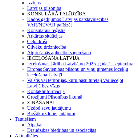
Izziņas
Latvijas pilsonība
KONSULĀRĀ PALĪDZĪBA
Kādos gadījumos Latvijas pārstāvniecības
VAR/NEVAR palīdzēt
Konsulārais reģistrs
Ārkārtas situācijas
Ceļo droši
Cilvēku tirdzniecība
Atgriešanās apliecību saņemšana
IECEĻOŠANA LATVIJĀ
Ieceļošanas kārtība Latvijā no 2025. gada 1. septembra
Eiropas Savienības pilsoņu un viņu ģimenes locekļu
ieceļošana Latvijā
Valstis vai teritorijas, kuru pasu turētāji var ieceļot
Latvijā bez vīzas
Kontaktinformācija
Grozījumi Pilsonības likumā
ZINĀŠANAI
Uzdod savu jautājumu
Biežāk uzdotie jautājumi
Tautiešiem
Atpakaļ
Draudzības biedrības un asociācijas
Aktualitātes