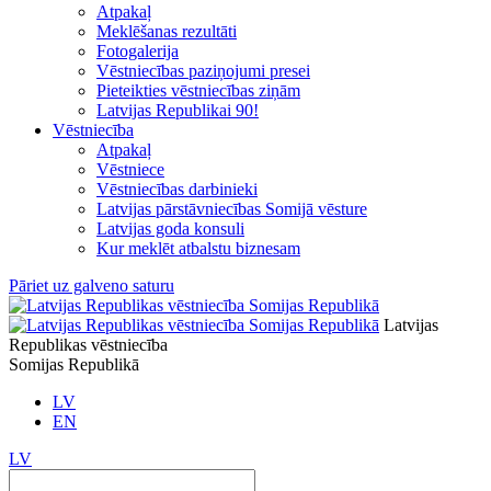
Atpakaļ
Meklēšanas rezultāti
Fotogalerija
Vēstniecības paziņojumi presei
Pieteikties vēstniecības ziņām
Latvijas Republikai 90!
Vēstniecība
Atpakaļ
Vēstniece
Vēstniecības darbinieki
Latvijas pārstāvniecības Somijā vēsture
Latvijas goda konsuli
Kur meklēt atbalstu biznesam
Pāriet uz galveno saturu
Latvijas
Republikas vēstniecība
Somijas Republikā
LV
EN
LV