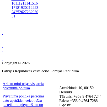
10
11
12
13
14
15
16
17
18
19
20
21
22
23
24
25
26
27
28
29
30
31
Copyright © 2026
Latvijas Republikas vēstniecība Somijas Republikā
Ārlietu ministrijas vispārējā
Armfeltintie 10, 00150
privātuma politika
Helsinki
Privātuma politika personas
Tālrunis: +358 9 4764 7244
datu apstrādei, veicot vīzu
Fakss: +358 9 4764 7288
pieteikumu pieņemšanu un
E-pasts: