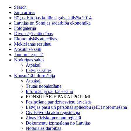
Search
Ziņu arhīvs
Rīga - Eiropas kultūras galvaspilsēta 2014
Latvijas un Somijas sadarbība ekonomikā
Fotogalerija
Divpusējās attiecības
Ekonomiskās attiecības
Meklēšanas rezultāti
Nosūtīt šo saiti
Jaunumi e-pastā
Noderīgas saites
Atpakaļ
Latvijas saites
Konsulārā informācija
Atpakaļ
Tautas nobalsošana
Informācija par balsošanu
KONSULĀRIE PAKALPOJUMI
Paziņošana par dzīvesvietu ārvalstīs
Latvijas pasu un personas apliecību (eID) noformēšana
Civilstāvokļa aktu reģistrācija
Ziņas Fizisko personu reģistrā
Dokumentu izprasīšana no Latvijas
Notariālās darbības