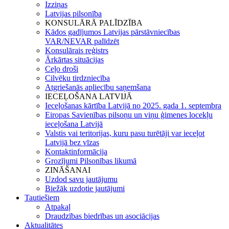
Izziņas
Latvijas pilsonība
KONSULĀRĀ PALĪDZĪBA
Kādos gadījumos Latvijas pārstāvniecības
VAR/NEVAR palīdzēt
Konsulārais reģistrs
Ārkārtas situācijas
Ceļo droši
Cilvēku tirdzniecība
Atgriešanās apliecību saņemšana
IECEĻOŠANA LATVIJĀ
Ieceļošanas kārtība Latvijā no 2025. gada 1. septembra
Eiropas Savienības pilsoņu un viņu ģimenes locekļu
ieceļošana Latvijā
Valstis vai teritorijas, kuru pasu turētāji var ieceļot
Latvijā bez vīzas
Kontaktinformācija
Grozījumi Pilsonības likumā
ZINĀŠANAI
Uzdod savu jautājumu
Biežāk uzdotie jautājumi
Tautiešiem
Atpakaļ
Draudzības biedrības un asociācijas
Aktualitātes