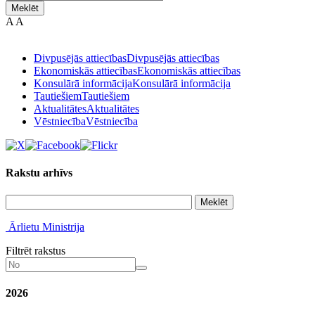
Meklēt
A
A
Divpusējās attiecības
Divpusējās attiecības
Ekonomiskās attiecības
Ekonomiskās attiecības
Konsulārā informācija
Konsulārā informācija
Tautiešiem
Tautiešiem
Aktualitātes
Aktualitātes
Vēstniecība
Vēstniecība
Rakstu arhīvs
Meklēt
Ārlietu Ministrija
Filtrēt rakstus
2026