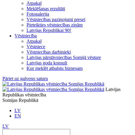
Atpakaļ
Meklēšanas rezultāti
Fotogalerija
Vēstniecības paziņojumi presei
Pieteikties vēstniecības ziņām
Latvijas Republikai 90!
Vēstniecība
Atpakaļ
Vēstniece
Vēstniecības darbinieki
Latvijas pārstāvniecības Somijā vēsture
Latvijas goda konsuli
Kur meklēt atbalstu biznesam
Pāriet uz galveno saturu
Latvijas
Republikas vēstniecība
Somijas Republikā
LV
EN
LV