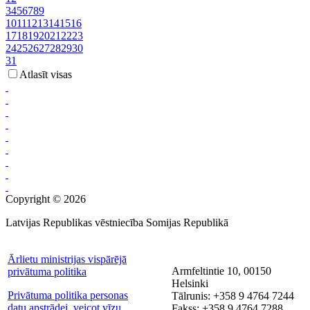
3
4
5
6
7
8
9
10
11
12
13
14
15
16
17
18
19
20
21
22
23
24
25
26
27
28
29
30
31
Atlasīt visas
Copyright © 2026
Latvijas Republikas vēstniecība Somijas Republikā
Ārlietu ministrijas vispārējā
Armfeltintie 10, 00150
privātuma politika
Helsinki
Privātuma politika personas
Tālrunis: +358 9 4764 7244
datu apstrādei, veicot vīzu
Fakss: +358 9 4764 7288