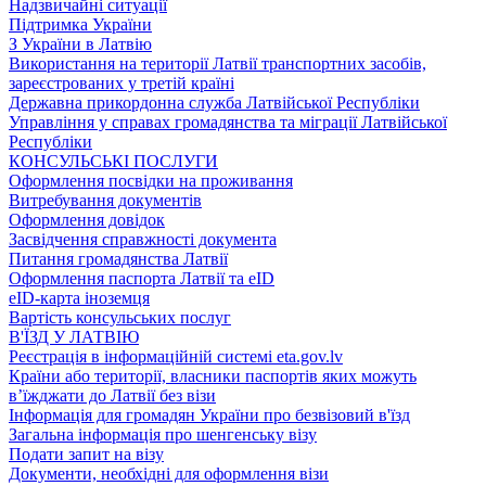
Надзвичайні ситуації
Підтримка України
З України в Латвію
Використання на території Латвії транспортних засобів,
зареєстрованих у третій країні
Державна прикордонна служба Латвійської Республіки
Управління у справах громадянства та міграції Латвійської
Республіки
КОНСУЛЬСЬКІ ПОСЛУГИ
Оформлення посвідки на проживання
Витребування документів
Оформлення довідок
Засвідчення справжності документа
Питання громадянства Латвії
Оформлення паспорта Латвії та eID
eID-карта іноземця
Вартість консульських послуг
В'ЇЗД У ЛАТВІЮ
Реєстрація в інформаційній системі eta.gov.lv
Країни або території, власники паспортів яких можуть
в’їжджати до Латвії без візи
Інформація для громадян України про безвізовий в'їзд
Загальна інформація про шенгенську візу
Подати запит на візу
Документи, необхідні для оформлення візи