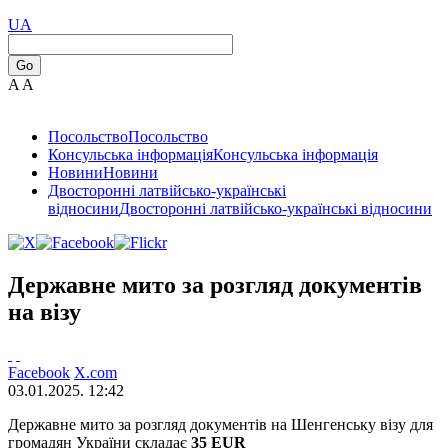
UA
Go
A
A
Посольство
Посольство
Консульська інформація
Консульська інформація
Новини
Новини
Двосторонні латвійсько-українські
відносини
Двосторонні латвійсько-українські відносини
Державне мито за розгляд документів
на візу
Facebook
X.com
03.01.2025. 12:42
Державне мито за розгляд документів на
Шенгенську
візу для
громадян України
складає
35 EUR