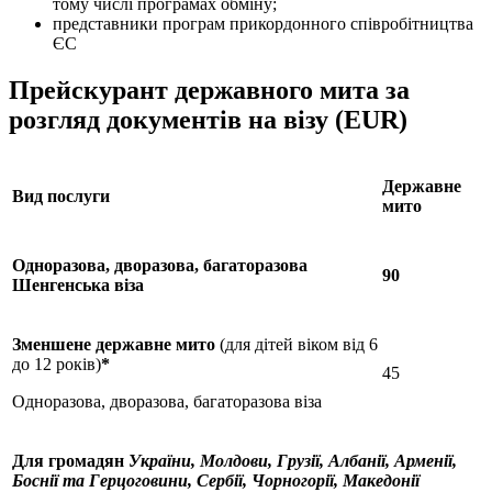
тому числі програмах обміну;
представники програм прикордонного співробітництва
ЄС
П
рейскурант державного мита за
розгляд документів на візу (EUR)
Державне
Вид послуги
мито
Одноразова, дворазова, багаторазова
90
Шенгенська
візa
Зменшене державне мито
(для дітей віком від 6
до 12 років)
*
45
Одноразова, дворазова, багаторазова віза
Для громадян
України,
Молдови,
Грузії,
Албанії, Арменії,
Боснії та Герцоговини, Сербії, Чорногорії, Македонії