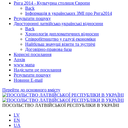
Рига 2014 - Культурна столиця Європи
Back
Інформація в українських ЗМІ про Рига2014
Результати пошуку
Двосторонні латвійсько-українські відносини
Back
Хронологія дипломатичних відносин
Співробітництво у галузі економіки
Найбільш значущі візити та зустрічі
Договірно-правова база
Корисні посилання
Архів
www мапа
Надіслати це посилання
Результати пошуку
Новини Е-mail
Перейти до основного вмісту
ПОСОЛЬСТВО ЛАТВІЙСЬКОЇ РЕСПУБЛІКИ В УКРАЇНІ
LV
EN
UA