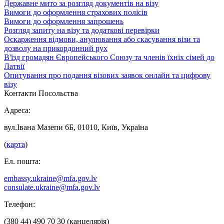
Державне мито за розгляд документів на візу
Вимоги до оформлення страхових полісів
Вимоги до оформлення запрошень
Розгляд запиту на візу та додаткові перевірки
Оскарження відмови, анулювання або скасування візи та
дозволу на прикордонний рух
В'їзд громадян Європейського Союзу та членів їхніх сімей до
Латвії
Опитування про подання візових заявок онлайн та цифрову
візу
Контакти Посольства
Адреса:
вул.Івана Мазепи 6Б, 01010, Київ, Україна
(
карта
)
Ел. пошта:
embassy.ukraine@mfa.gov.lv
consulate.ukraine@mfa.gov.lv
Телефон:
(380 44) 490 70 30 (канцелярія)