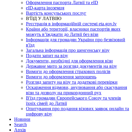
Оформлення паспорта Латвії та eID
eID-карта іноземця
Вартість консульських послуг
В'ЇЗД У ЛАТВІЮ
Реєстрація в інформаційній системі eta.gov.lv
Країни або території, власники паспортів яких
можуть в’їжджати до Латвії без візи
Інформація для громадян України про безвізовий
в'їзд
Загальна інформація про шенгенську візу
Подати запит на візу
Документи, необхідні для оформлення візи
Державне мито за розгляд документів на візу
Вимоги до оформлення страхових полісів
Вимоги до оформлення запрошень
Розгляд запиту на візу та додаткові перевірки
Оскарження відмови, анулювання або скасування
візи та дозволу на прикордонний рух
В'їзд громадян Європейського Союзу та членів
їхніх сімей до Латвії
Опитування про подання візових заявок онлайн та
цифрову візу
Новини
Search
Aрхів