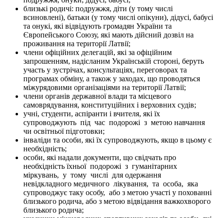
близькі родичі: подружжя, діти (у тому числі
всиновлені), батьки (у тому числі опікуни), дідусі, бабусі
та онукі, які відвідують громадян України та
Європейського Союзу, які мають дійсний дозвіл на
проживання на території Латвії;
члени офіційних делегацій, які за офіційним
запрошенням, надісланим Українській стороні, беруть
участь у зустрічах, консультаціях, переговорах та
програмах обміну, а також у заходах, що проводяться
міжурядовими організаціями на території Латвії;
члени органів державної влади та місцевого
самоврядування, конституційних і верховних судів;
учні, студенти, аспіранти і вчителя, які їх
супроводжують під час подорожі з метою навчання
чи освітньої підготовки;
інваліди та особи, які їх супроводжують, якщо в цьому є
необхідність;
особи, які надали документи, що свідчать про
необхідність їхньої подорожі з гуманітарних
міркувань, у тому числі для одержання
невідкладного медичного лікування, та особа, яка
супроводжує таку особу, або з метою участі у похованні
близького родича, або з метою відвідання важкохворого
близького родича;