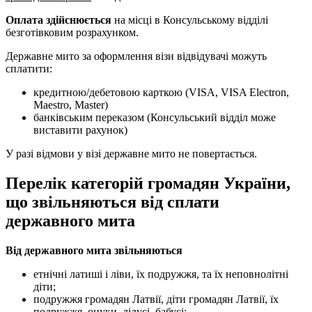
Оплата здійснюється
на місці в Консульському відділі
безготівковим розрахунком.
Державне мито за оформлення візи відвідувачі можуть
сплатити:
кредитною/дебетовою карткою (VISA, VISA Electron,
Maestro, Master)
банківським переказом (Консульський відділ може
виставити рахунок)
У разі відмови у візі державне мито не повертається.
Перелік категорій громадян України,
що звільняються від сплати
державного мита
Від державного мита звільняються
етнічні латиші і ліви, їх подружжя, та їх неповнолітні
діти;
подружжя громадян Латвії, діти громадян Латвії, їх
подружжя, онуки, дідусі, бабусі;