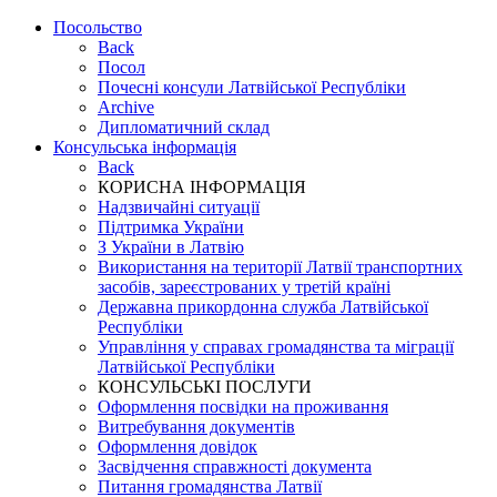
Посольство
Back
Посол
Почесні консули Латвійської Республіки
Archive
Дипломатичний склад
Консульська інформація
Back
КОРИСНА ІНФОРМАЦІЯ
Надзвичайні ситуації
Підтримка України
З України в Латвію
Використання на території Латвії транспортних
засобів, зареєстрованих у третій країні
Державна прикордонна служба Латвійської
Республіки
Управління у справах громадянства та міграції
Латвійської Республіки
КОНСУЛЬСЬКІ ПОСЛУГИ
Оформлення посвідки на проживання
Витребування документів
Оформлення довідок
Засвідчення справжності документа
Питання громадянства Латвії