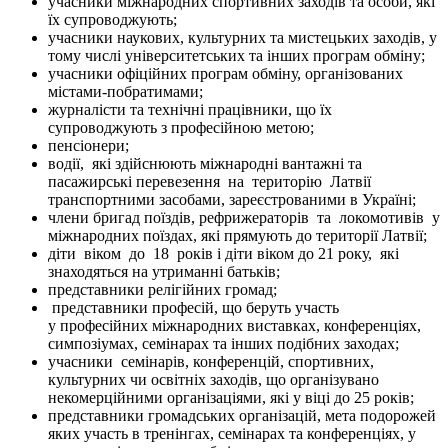
учасники міжнародних спортивних заходів та особи, які
їх супроводжують;
учасники наукових, культурних та мистецьких заходів, у
тому числі університетських та інших програм обміну;
учасники офіційних програм обміну, організованих
містами-побратимами;
журналісти та технічні працівники, що їх
супроводжують з професійною метою;
пенсіонери;
водії, які здійснюють міжнародні вантажні та
пасажирські перевезення на територію Латвії
транспортними засобами, зареєстрованими в Україні;
члени бригад поїздів, рефрижераторів та локомотивів у
міжнародних поїздах, які прямують до території Латвії;
діти віком до 18 років і діти віком до 21 року, які
знаходяться на утриманні батьків;
представники релігійних громад;
представники професій, що беруть участь
у професійних міжнародних виставках, конференціях,
симпозіумах, семінарах та інших подібних заходах;
учасники семінарів, конференцій, спортивних,
культурних чи освітніх заходів, що організувано
некомерційними організаціями, які у віці до 25 років;
представники громадських організацій, мета подорожей
яких участь в тренінгах, семінарах та конференціях, у