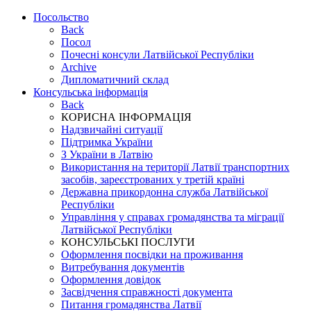
Посольство
Back
Посол
Почесні консули Латвійської Республіки
Archive
Дипломатичний склад
Консульська інформація
Back
КОРИСНА ІНФОРМАЦІЯ
Надзвичайні ситуації
Підтримка України
З України в Латвію
Використання на території Латвії транспортних
засобів, зареєстрованих у третій країні
Державна прикордонна служба Латвійської
Республіки
Управління у справах громадянства та міграції
Латвійської Республіки
КОНСУЛЬСЬКІ ПОСЛУГИ
Оформлення посвідки на проживання
Витребування документів
Оформлення довідок
Засвідчення справжності документа
Питання громадянства Латвії