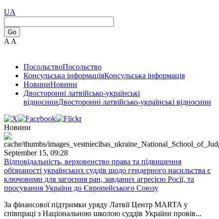
UA
Go
A
A
Посольство
Посольство
Консульська інформація
Консульська інформація
Новини
Новини
Двосторонні латвійсько-українські
відносини
Двосторонні латвійсько-українські відносини
Новини
September 15, 09:28
Відповідальність, верховенство права та підвищення
обізнаності українських суддів щодо гендерного насильства є
ключовими для загоєння ран, завданих агресією Росії, та
просування України до Європейського Союзу
За фінансової підтримки уряду Латвії Центр MARTA у
співпраці з Національною школою суддів України провів...