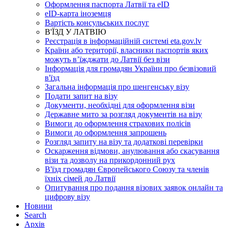
Оформлення паспорта Латвії та eID
eID-карта іноземця
Вартість консульських послуг
В'ЇЗД У ЛАТВІЮ
Реєстрація в інформаційній системі eta.gov.lv
Країни або території, власники паспортів яких
можуть в’їжджати до Латвії без візи
Інформація для громадян України про безвізовий
в'їзд
Загальна інформація про шенгенську візу
Подати запит на візу
Документи, необхідні для оформлення візи
Державне мито за розгляд документів на візу
Вимоги до оформлення страхових полісів
Вимоги до оформлення запрошень
Розгляд запиту на візу та додаткові перевірки
Оскарження відмови, анулювання або скасування
візи та дозволу на прикордонний рух
В'їзд громадян Європейського Союзу та членів
їхніх сімей до Латвії
Опитування про подання візових заявок онлайн та
цифрову візу
Новини
Search
Aрхів