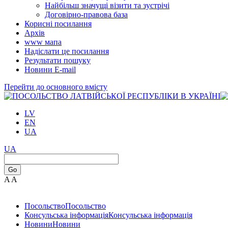
Найбільш значущі візити та зустрічі
Договірно-правова база
Корисні посилання
Архів
www мапа
Надіслати це посилання
Результати пошуку
Новини Е-mail
Перейти до основного вмісту
LV
EN
UA
UA
Go
A
A
Посольство
Посольство
Консульська інформація
Консульська інформація
Новини
Новини