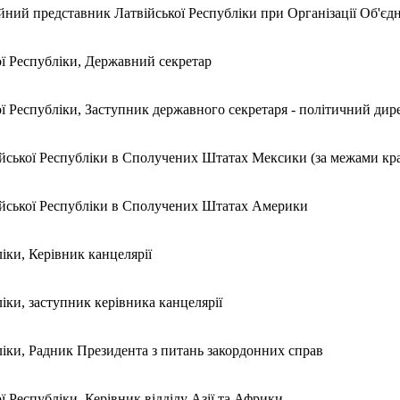
ний представник Латвійської Республіки при Організації Об'є
ої Республіки, Державний секретар
ї Республіки, Заступник державного секретаря - політичний дир
ської Республіки в Сполучених Штатах Мексики (за межами кра
йської Республіки в Сполучених Штатах Америки
іки, Керівник канцелярії
іки, заступник керівника канцелярії
ліки, Радник Президента з питань закордонних справ
ї Республіки, Керівник відділу Азії та Африки