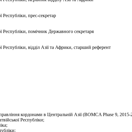
ї Республіки, прес-секретар
ої Республіки, помічник Державного секретаря
ї Республіки, відділ Азії та Африки, старший референт
правління кордонами в Центральній Азії (BOMCA Phase 9, 2015-2
твійської Республіки;
іка;
публіки;