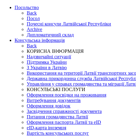
Посольство
Back
Посол
Почесні консули Латвійської Республіки
Archive
Дипломатичний склад
Консульська інформація
Back
КОРИСНА ІНФОРМАЦІЯ
Надзвичайні ситуації
Підтримка України
З України в Латвію
Використання на території Латвії транспортних засоб
Державна прикордонна служба Латвійської Республ
Управління у справах громадянства та міграції Латв
КОНСУЛЬСЬКІ ПОСЛУГИ
Оформлення посвідки на проживання
Витребування документів
Оформлення довідок
Засвідчення справжності документа
Питання громадянства Латвії
Оформлення паспорта Латвії та eID
eID-карта іноземця
Вартість консульських послуг