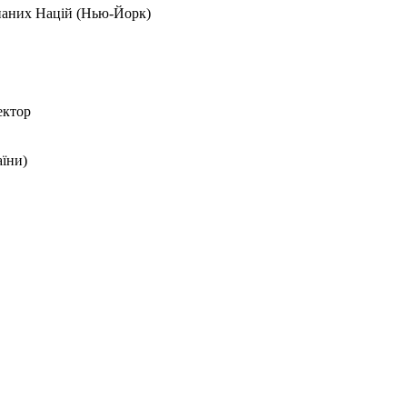
днаних Націй (Нью-Йорк)
ектор
їни)