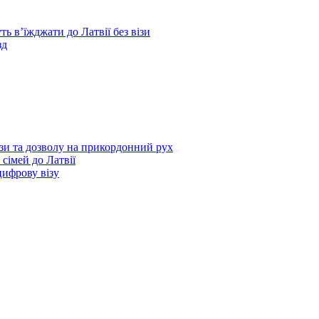
ь в’їжджати до Латвії без візи
зд
зи та дозволу на прикордонний рух
 сімей до Латвії
цифрову візу