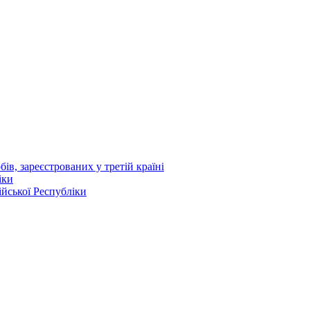
ів, зареєстрованих у третій країні
іки
ійської Республіки