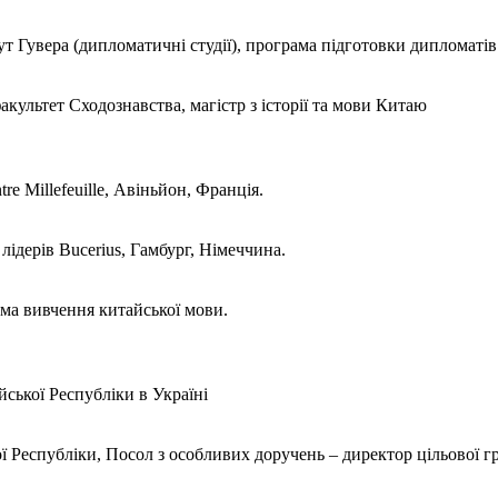
 Гувера (дипломатичні студії), програма підготовки дипломатів
акультет Сходознавства, магістр з історії та мови Китаю
e Millefeuille, Авіньйон, Франція.
 лідерів Bucerius, Гамбург, Німеччина.
ма вивчення китайської мови.
ької Республіки в Україні
ї Республіки, Посол з особливих доручень – директор цільової г