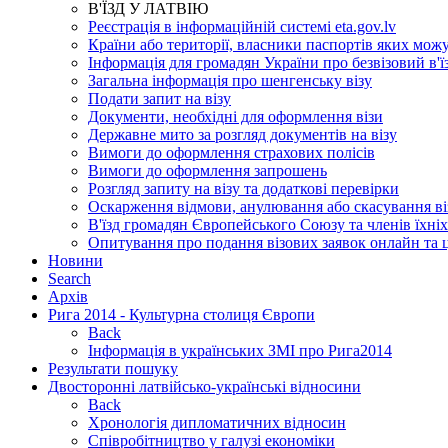
В'ЇЗД У ЛАТВІЮ
Реєстрація в інформаційній системі eta.gov.lv
Країни або території, власники паспортів яких можут
Інформація для громадян України про безвізовий в'ї
Загальна інформація про шенгенську візу
Подати запит на візу
Документи, необхідні для оформлення візи
Державне мито за розгляд документів на візу
Вимоги до оформлення страхових полісів
Вимоги до оформлення запрошень
Розгляд запиту на візу та додаткові перевірки
Оскарження відмови, анулювання або скасування ві
В'їзд громадян Європейського Союзу та членів їхніх
Опитування про подання візових заявок онлайн та 
Новини
Search
Aрхів
Рига 2014 - Культурна столиця Європи
Back
Інформація в українських ЗМІ про Рига2014
Результати пошуку
Двосторонні латвійсько-українські відносини
Back
Хронологія дипломатичних відносин
Співробітництво у галузі економіки