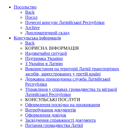
Посольство
Back
Посол
Почесні консули Латвійської Республіки
Archive
Дипломатичний склад
Консульська інформація
Back
КОРИСНА ІНФОРМАЦІЯ
Надзвичайні ситуації
Підтримка України
З України в Латвію
Використання на території Латвії транспортних
засобів, зареєстрованих у третій країні
Державна прикордонна служба Латвійської
Республіки
Управління у справах громадянства та міграції
Латвійської Республіки
КОНСУЛЬСЬКІ ПОСЛУГИ
Оформлення посвідки на проживання
Витребування документів
Оформлення довідок
Засвідчення справжності документа
Питання громадянства Латвії