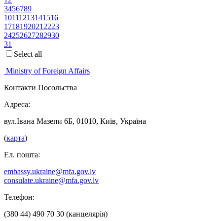
3
4
5
6
7
8
9
10
11
12
13
14
15
16
17
18
19
20
21
22
23
24
25
26
27
28
29
30
31
Select all
Ministry of Foreign Affairs
Контакти Посольства
Адреса:
вул.Івана Мазепи 6Б, 01010, Київ, Україна
(
карта
)
Ел. пошта:
embassy.ukraine@mfa.gov.lv
consulate.ukraine@mfa.gov.lv
Телефон:
(380 44) 490 70 30 (канцелярія)