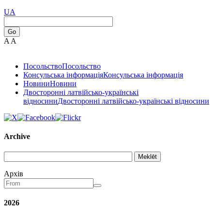
UA
Go
A
A
Посольство
Посольство
Консульська інформація
Консульська інформація
Новини
Новини
Двосторонні латвійсько-українські
відносини
Двосторонні латвійсько-українські відносини
Archive
Meklēt
Aрхів
2026