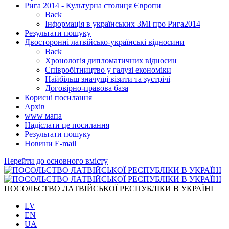
Рига 2014 - Культурна столиця Європи
Back
Інформація в українських ЗМІ про Рига2014
Результати пошуку
Двосторонні латвійсько-українські відносини
Back
Хронологія дипломатичних відносин
Співробітництво у галузі економіки
Найбільш значущі візити та зустрічі
Договірно-правова база
Корисні посилання
Архів
www мапа
Надіслати це посилання
Результати пошуку
Новини Е-mail
Перейти до основного вмісту
ПОСОЛЬСТВО ЛАТВІЙСЬКОЇ РЕСПУБЛІКИ В УКРАЇНІ
LV
EN
UA