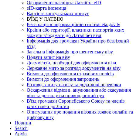
Оформлення паспорта Латвії та eID
eID-карта іноземця
Вартість консульських послуг
В'ЇЗД У ЛАТВІЮ
Реєстрація в інформаційній системі eta.gov.lv
Країни або території, власники паспортів яких
можуть в’їжджати до Латвії без візи
Інформація для громадян України про безвізовий
в'їзд
Загальна інформація про шенгенську візу
Подати запит на візу
Документи, необхідні для оформлення візи
Державне мито за розгляд документів на візу
Вимоги до оформлення страхових полісів
Вимоги до оформлення запрошень
Розгляд запиту на візу та додаткові перевірки
Оскарження відмови, анулювання або скасування
візи та дозволу на прикордонний рух
В'їзд громадян Європейського Союзу та членів
їхніх сімей до Латвії
Опитування про подання візових заявок онлайн та
цифрову візу
Новини
Search
Aрхів