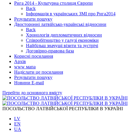
Рига 2014 - Культурна столиця Європи
Back
Інформація в українських ЗМІ про Рига2014
Результати пошуку
Двосторонні латвійсько-українські відносини
Back
Хронологія дипломатичних відносин
Співробітництво у галузі економіки
Найбільш значущі візити та зустрічі
Договірно-правова база
Корисні посилання
Архів
www мапа
Надіслати це посилання
Результати пошуку
Новини Е-mail
Перейти до основного вмісту
ПОСОЛЬСТВО ЛАТВІЙСЬКОЇ РЕСПУБЛІКИ В УКРАЇНІ
LV
EN
UA