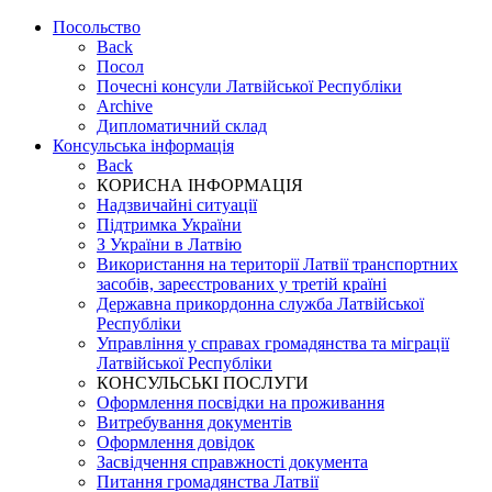
Посольство
Back
Посол
Почесні консули Латвійської Республіки
Archive
Дипломатичний склад
Консульська інформація
Back
КОРИСНА ІНФОРМАЦІЯ
Надзвичайні ситуації
Підтримка України
З України в Латвію
Використання на території Латвії транспортних
засобів, зареєстрованих у третій країні
Державна прикордонна служба Латвійської
Республіки
Управління у справах громадянства та міграції
Латвійської Республіки
КОНСУЛЬСЬКІ ПОСЛУГИ
Оформлення посвідки на проживання
Витребування документів
Оформлення довідок
Засвідчення справжності документа
Питання громадянства Латвії