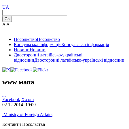
UA
Go
A
A
Посольство
Посольство
Консульська інформація
Консульська інформація
Новини
Новини
Двосторонні латвійсько-українські
відносини
Двосторонні латвійсько-українські відносини
www мапа
Facebook
X.com
02.12.2014. 19:09
Ministry of Foreign Affairs
Контакти Посольства