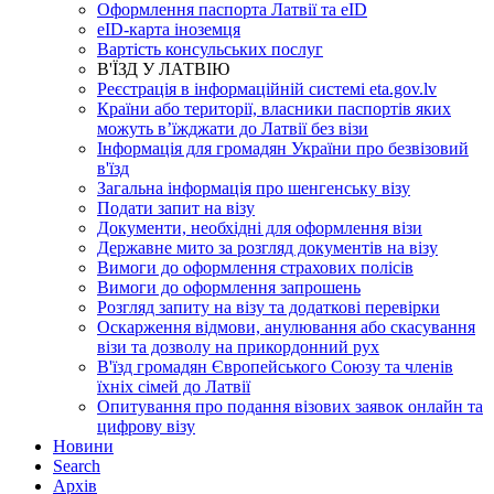
Оформлення паспорта Латвії та eID
eID-карта іноземця
Вартість консульських послуг
В'ЇЗД У ЛАТВІЮ
Реєстрація в інформаційній системі eta.gov.lv
Країни або території, власники паспортів яких
можуть в’їжджати до Латвії без візи
Інформація для громадян України про безвізовий
в'їзд
Загальна інформація про шенгенську візу
Подати запит на візу
Документи, необхідні для оформлення візи
Державне мито за розгляд документів на візу
Вимоги до оформлення страхових полісів
Вимоги до оформлення запрошень
Розгляд запиту на візу та додаткові перевірки
Оскарження відмови, анулювання або скасування
візи та дозволу на прикордонний рух
В'їзд громадян Європейського Союзу та членів
їхніх сімей до Латвії
Опитування про подання візових заявок онлайн та
цифрову візу
Новини
Search
Aрхів