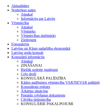
Aktualitātes
Noderīgas saites
Atpakaļ
Informācija par Latviju
Vēstniecība
Atpakaļ
Vēstnieks
Vēstniecības darbinieki
Ziedojumi
Fotogalerija
Latvijas un Ķīnas sadarbība ekonomikā
Latvijas goda konsuli
Konsulārā informācija
Atpakaļ
ZINĀŠANAI
Biežāk uzdotie jautājumi
Ceļo droši
KONSULĀRĀ PALĪDZĪBA
Kādos gadījumos vēstniecība VAR/NEVAR palīdzēt
Konsulārais reģistrs
Ārkārtas situācijas
Pagaidu ceļošanas dokuments
Cilvēku tirdzniecība
KONSULĀRIE PAKALPOJUMI