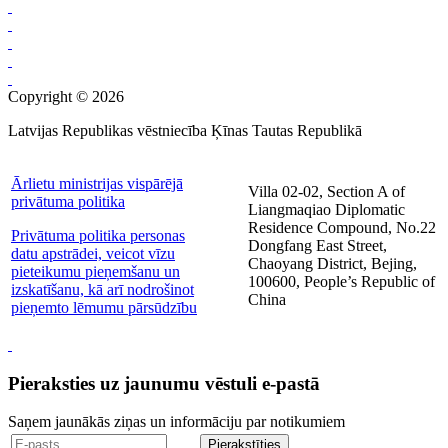
Copyright © 2026
Latvijas Republikas vēstniecība Ķīnas Tautas Republikā
Ārlietu ministrijas vispārējā
Villa 02-02, Section A of
privātuma politika
Liangmaqiao Diplomatic
Residence Compound, No.22
Privātuma politika personas
Dongfang East Street,
datu apstrādei, veicot vīzu
Chaoyang District, Bejing,
pieteikumu pieņemšanu un
100600, People’s Republic of
izskatīšanu, kā arī nodrošinot
China
pieņemto lēmumu pārsūdzību
Pieraksties uz jaunumu vēstuli e-pastā
Saņem jaunākās ziņas un informāciju par notikumiem