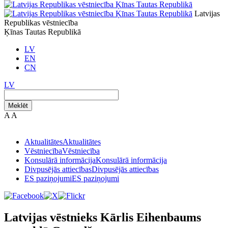
Latvijas
Republikas vēstniecība
Ķīnas Tautas Republikā
LV
EN
CN
LV
Meklēt
A
A
Aktualitātes
Aktualitātes
Vēstniecība
Vēstniecība
Konsulārā informācija
Konsulārā informācija
Divpusējās attiecības
Divpusējās attiecības
ES paziņojumi
ES paziņojumi
Latvijas vēstnieks Kārlis Eihenbaums