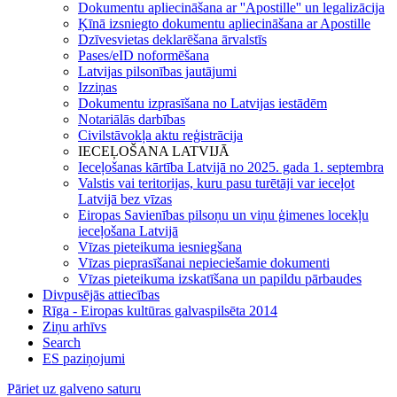
Dokumentu apliecināšana ar ''Apostille'' un legalizācija
Ķīnā izsniegto dokumentu apliecināšana ar Apostille
Dzīvesvietas deklarēšana ārvalstīs
Pases/eID noformēšana
Latvijas pilsonības jautājumi
Izziņas
Dokumentu izprasīšana no Latvijas iestādēm
Notariālās darbības
Civilstāvokļa aktu reģistrācija
IECEĻOŠANA LATVIJĀ
Ieceļošanas kārtība Latvijā no 2025. gada 1. septembra
Valstis vai teritorijas, kuru pasu turētāji var ieceļot
Latvijā bez vīzas
Eiropas Savienības pilsoņu un viņu ģimenes locekļu
ieceļošana Latvijā
Vīzas pieteikuma iesniegšana
Vīzas pieprasīšanai nepieciešamie dokumenti
Vīzas pieteikuma izskatīšana un papildu pārbaudes
Divpusējās attiecības
Rīga - Eiropas kultūras galvaspilsēta 2014
Ziņu arhīvs
Search
ES paziņojumi
Pāriet uz galveno saturu