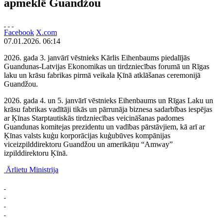
apmeklē Guandžou
Facebook
X.com
07.01.2026. 06:14
2026. gada 3. janvārī vēstnieks Kārlis Eihenbaums piedalījās
Guandunas-Latvijas Ekonomikas un tirdzniecības forumā un Rīgas
laku un krāsu fabrikas pirmā veikala Ķīnā atklāšanas ceremonijā
Guandžou.
2026. gada 4. un 5. janvārī vēstnieks Eihenbaums un Rīgas Laku un
krāsu fabrikas vadītāji tikās un pārrunāja biznesa sadarbības iespējas
ar Ķīnas Starptautiskās tirdzniecības veicināšanas padomes
Guandunas komitejas prezidentu un vadības pārstāvjiem, kā arī ar
Ķīnas valsts kuģu korporācijas kuģubūves kompānijas
viceizpilddirektoru Guandžou un amerikāņu “Amway”
izpilddirektoru Ķīnā.
Ārlietu Ministrija