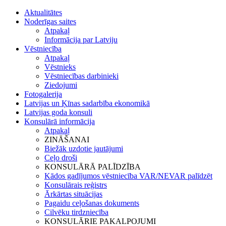
Aktualitātes
Noderīgas saites
Atpakaļ
Informācija par Latviju
Vēstniecība
Atpakaļ
Vēstnieks
Vēstniecības darbinieki
Ziedojumi
Fotogalerija
Latvijas un Ķīnas sadarbība ekonomikā
Latvijas goda konsuli
Konsulārā informācija
Atpakaļ
ZINĀŠANAI
Biežāk uzdotie jautājumi
Ceļo droši
KONSULĀRĀ PALĪDZĪBA
Kādos gadījumos vēstniecība VAR/NEVAR palīdzēt
Konsulārais reģistrs
Ārkārtas situācijas
Pagaidu ceļošanas dokuments
Cilvēku tirdzniecība
KONSULĀRIE PAKALPOJUMI