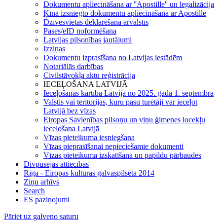
Dokumentu apliecināšana ar ''Apostille'' un legalizācija
Ķīnā izsniegto dokumentu apliecināšana ar Apostille
Dzīvesvietas deklarēšana ārvalstīs
Pases/eID noformēšana
Latvijas pilsonības jautājumi
Izziņas
Dokumentu izprasīšana no Latvijas iestādēm
Notariālās darbības
Civilstāvokļa aktu reģistrācija
IECEĻOŠANA LATVIJĀ
Ieceļošanas kārtība Latvijā no 2025. gada 1. septembra
Valstis vai teritorijas, kuru pasu turētāji var ieceļot
Latvijā bez vīzas
Eiropas Savienības pilsoņu un viņu ģimenes locekļu
ieceļošana Latvijā
Vīzas pieteikuma iesniegšana
Vīzas pieprasīšanai nepieciešamie dokumenti
Vīzas pieteikuma izskatīšana un papildu pārbaudes
Divpusējās attiecības
Rīga - Eiropas kultūras galvaspilsēta 2014
Ziņu arhīvs
Search
ES paziņojumi
Pāriet uz galveno saturu