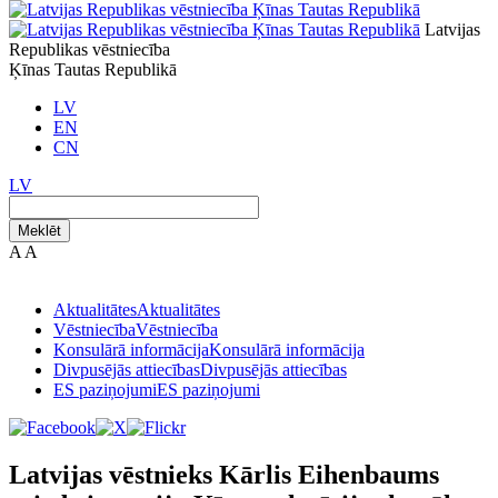
Latvijas
Republikas vēstniecība
Ķīnas Tautas Republikā
LV
EN
CN
LV
Meklēt
A
A
Aktualitātes
Aktualitātes
Vēstniecība
Vēstniecība
Konsulārā informācija
Konsulārā informācija
Divpusējās attiecības
Divpusējās attiecības
ES paziņojumi
ES paziņojumi
Latvijas vēstnieks Kārlis Eihenbaums