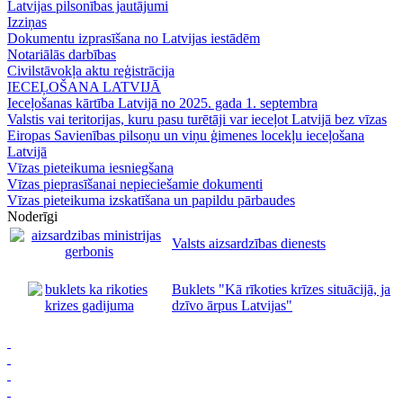
Latvijas pilsonības jautājumi
Izziņas
Dokumentu izprasīšana no Latvijas iestādēm
Notariālās darbības
Civilstāvokļa aktu reģistrācija
IECEĻOŠANA LATVIJĀ
Ieceļošanas kārtība Latvijā no 2025. gada 1. septembra
Valstis vai teritorijas, kuru pasu turētāji var ieceļot Latvijā bez vīzas
Eiropas Savienības pilsoņu un viņu ģimenes locekļu ieceļošana
Latvijā
Vīzas pieteikuma iesniegšana
Vīzas pieprasīšanai nepieciešamie dokumenti
Vīzas pieteikuma izskatīšana un papildu pārbaudes
Noderīgi
Valsts aizsardzības dienests
Buklets "Kā rīkoties krīzes situācijā, ja
dzīvo ārpus Latvijas"