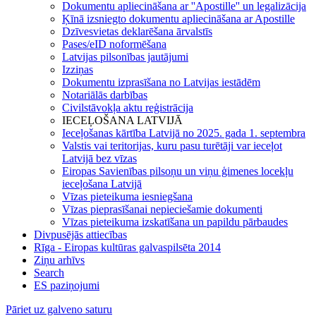
Dokumentu apliecināšana ar ''Apostille'' un legalizācija
Ķīnā izsniegto dokumentu apliecināšana ar Apostille
Dzīvesvietas deklarēšana ārvalstīs
Pases/eID noformēšana
Latvijas pilsonības jautājumi
Izziņas
Dokumentu izprasīšana no Latvijas iestādēm
Notariālās darbības
Civilstāvokļa aktu reģistrācija
IECEĻOŠANA LATVIJĀ
Ieceļošanas kārtība Latvijā no 2025. gada 1. septembra
Valstis vai teritorijas, kuru pasu turētāji var ieceļot
Latvijā bez vīzas
Eiropas Savienības pilsoņu un viņu ģimenes locekļu
ieceļošana Latvijā
Vīzas pieteikuma iesniegšana
Vīzas pieprasīšanai nepieciešamie dokumenti
Vīzas pieteikuma izskatīšana un papildu pārbaudes
Divpusējās attiecības
Rīga - Eiropas kultūras galvaspilsēta 2014
Ziņu arhīvs
Search
ES paziņojumi
Pāriet uz galveno saturu