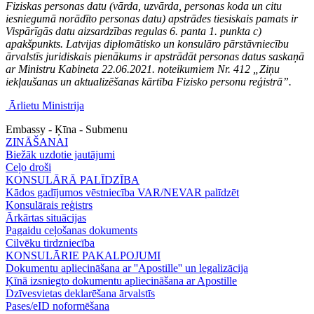
Fiziskas personas datu (vārda, uzvārda, personas koda un citu
iesniegumā norādīto personas datu) apstrādes tiesiskais pamats ir
Vispārīgās datu aizsardzības regulas 6. panta 1. punkta c)
apakšpunkts. Latvijas diplomātisko un konsulāro pārstāvniecību
ārvalstīs juridiskais pienākums ir apstrādāt personas datus saskaņā
ar Ministru Kabineta 22.06.2021. noteikumiem Nr. 412 „Ziņu
iekļaušanas un aktualizēšanas kārtība Fizisko personu reģistrā”.
Ārlietu Ministrija
Embassy - Ķīna - Submenu
ZINĀŠANAI
Biežāk uzdotie jautājumi
Ceļo droši
KONSULĀRĀ PALĪDZĪBA
Kādos gadījumos vēstniecība VAR/NEVAR palīdzēt
Konsulārais reģistrs
Ārkārtas situācijas
Pagaidu ceļošanas dokuments
Cilvēku tirdzniecība
KONSULĀRIE PAKALPOJUMI
Dokumentu apliecināšana ar ''Apostille'' un legalizācija
Ķīnā izsniegto dokumentu apliecināšana ar Apostille
Dzīvesvietas deklarēšana ārvalstīs
Pases/eID noformēšana