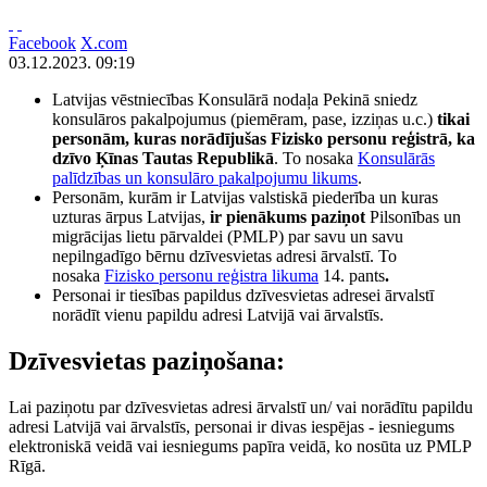
Facebook
X.com
03.12.2023. 09:19
Latvijas vēstniecības Konsulārā nodaļa Pekinā sniedz
konsulāros pakalpojumus (piemēram, pase, izziņas u.c.)
tikai
personām, kuras norādījušas Fizisko personu reģistrā, ka
dzīvo Ķīnas Tautas Republikā
. To nosaka
Konsulārās
palīdzības un konsulāro pakalpojumu likums
.
Personām, kurām ir Latvijas valstiskā piederība un kuras
uzturas ārpus Latvijas,
ir pienākums paziņot
Pilsonības un
migrācijas lietu pārvaldei (PMLP) par savu un savu
nepilngadīgo bērnu dzīvesvietas adresi ārvalstī. To
nosaka
Fizisko personu reģistra likuma
14. pants
.
Personai ir tiesības papildus dzīvesvietas adresei ārvalstī
norādīt vienu papildu adresi Latvijā vai ārvalstīs.
Dzīvesvietas paziņošana:
Lai paziņotu par dzīvesvietas adresi ārvalstī un/ vai norādītu papildu
adresi Latvijā vai ārvalstīs, personai ir divas iespējas - iesniegums
elektroniskā veidā vai iesniegums papīra veidā, ko nosūta uz PMLP
Rīgā.