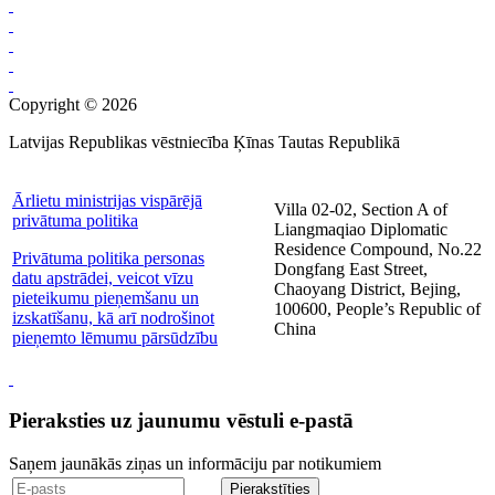
Copyright © 2026
Latvijas Republikas vēstniecība Ķīnas Tautas Republikā
Ārlietu ministrijas vispārējā
Villa 02-02, Section A of
privātuma politika
Liangmaqiao Diplomatic
Residence Compound, No.22
Privātuma politika personas
Dongfang East Street,
datu apstrādei, veicot vīzu
Chaoyang District, Bejing,
pieteikumu pieņemšanu un
100600, People’s Republic of
izskatīšanu, kā arī nodrošinot
China
pieņemto lēmumu pārsūdzību
Pieraksties uz jaunumu vēstuli e-pastā
Saņem jaunākās ziņas un informāciju par notikumiem