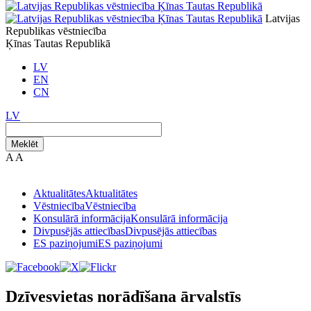
Latvijas
Republikas vēstniecība
Ķīnas Tautas Republikā
LV
EN
CN
LV
Meklēt
A
A
Aktualitātes
Aktualitātes
Vēstniecība
Vēstniecība
Konsulārā informācija
Konsulārā informācija
Divpusējās attiecības
Divpusējās attiecības
ES paziņojumi
ES paziņojumi
Dzīvesvietas norādīšana ārvalstīs