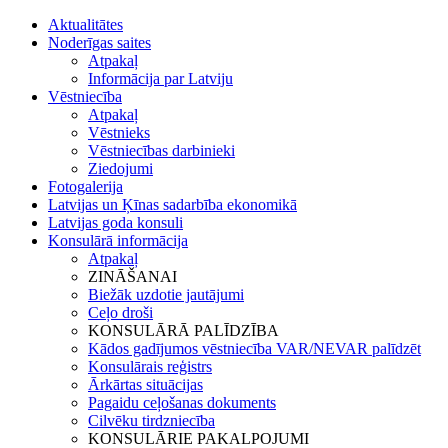
Aktualitātes
Noderīgas saites
Atpakaļ
Informācija par Latviju
Vēstniecība
Atpakaļ
Vēstnieks
Vēstniecības darbinieki
Ziedojumi
Fotogalerija
Latvijas un Ķīnas sadarbība ekonomikā
Latvijas goda konsuli
Konsulārā informācija
Atpakaļ
ZINĀŠANAI
Biežāk uzdotie jautājumi
Ceļo droši
KONSULĀRĀ PALĪDZĪBA
Kādos gadījumos vēstniecība VAR/NEVAR palīdzēt
Konsulārais reģistrs
Ārkārtas situācijas
Pagaidu ceļošanas dokuments
Cilvēku tirdzniecība
KONSULĀRIE PAKALPOJUMI