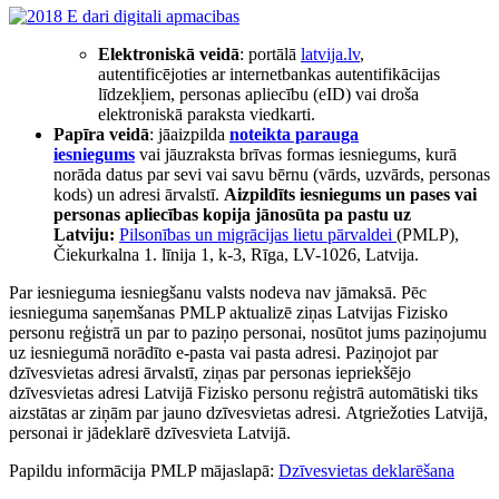
Elektroniskā veidā
: portālā
latvija.lv
,
autentificējoties ar internetbankas autentifikācijas
līdzekļiem, personas apliecību (eID) vai droša
elektroniskā paraksta viedkarti.
Papīra veidā
: jāaizpilda
noteikta parauga
iesniegum
s
vai jāuzraksta brīvas formas iesniegums, kurā
norāda datus par sevi vai savu bērnu (vārds, uzvārds, personas
kods) un adresi ārvalstī.
Aizpildīts iesniegums un pases vai
personas apliecības kopija jānosūta pa pastu uz
Latviju:
Pilsonības un migrācijas lietu pārvaldei
(PMLP),
Čiekurkalna 1. līnija 1, k-3, Rīga, LV-1026, Latvija.
Par iesnieguma iesniegšanu valsts nodeva nav jāmaksā. Pēc
iesnieguma saņemšanas PMLP aktualizē ziņas Latvijas Fizisko
personu reģistrā un par to paziņo personai, nosūtot jums paziņojumu
uz iesniegumā norādīto e-pasta vai pasta adresi. Paziņojot par
dzīvesvietas adresi ārvalstī, ziņas par personas iepriekšējo
dzīvesvietas adresi Latvijā Fizisko personu reģistrā automātiski tiks
aizstātas ar ziņām par jauno dzīvesvietas adresi. Atgriežoties Latvijā,
personai ir jādeklarē dzīvesvieta Latvijā.
Papildu informācija PMLP mājaslapā:
Dzīvesvietas deklarēšana