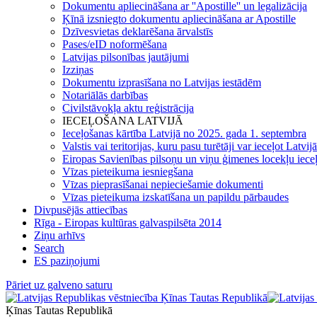
Dokumentu apliecināšana ar ''Apostille'' un legalizācija
Ķīnā izsniegto dokumentu apliecināšana ar Apostille
Dzīvesvietas deklarēšana ārvalstīs
Pases/eID noformēšana
Latvijas pilsonības jautājumi
Izziņas
Dokumentu izprasīšana no Latvijas iestādēm
Notariālās darbības
Civilstāvokļa aktu reģistrācija
IECEĻOŠANA LATVIJĀ
Ieceļošanas kārtība Latvijā no 2025. gada 1. septembra
Valstis vai teritorijas, kuru pasu turētāji var ieceļot Latvij
Eiropas Savienības pilsoņu un viņu ģimenes locekļu iece
Vīzas pieteikuma iesniegšana
Vīzas pieprasīšanai nepieciešamie dokumenti
Vīzas pieteikuma izskatīšana un papildu pārbaudes
Divpusējās attiecības
Rīga - Eiropas kultūras galvaspilsēta 2014
Ziņu arhīvs
Search
ES paziņojumi
Pāriet uz galveno saturu
Ķīnas Tautas Republikā