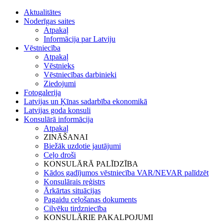
Aktualitātes
Noderīgas saites
Atpakaļ
Informācija par Latviju
Vēstniecība
Atpakaļ
Vēstnieks
Vēstniecības darbinieki
Ziedojumi
Fotogalerija
Latvijas un Ķīnas sadarbība ekonomikā
Latvijas goda konsuli
Konsulārā informācija
Atpakaļ
ZINĀŠANAI
Biežāk uzdotie jautājumi
Ceļo droši
KONSULĀRĀ PALĪDZĪBA
Kādos gadījumos vēstniecība VAR/NEVAR palīdzēt
Konsulārais reģistrs
Ārkārtas situācijas
Pagaidu ceļošanas dokuments
Cilvēku tirdzniecība
KONSULĀRIE PAKALPOJUMI