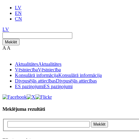
LV
EN
CN
LV
Meklēt
A
A
Aktualitātes
Aktualitātes
Vēstniecība
Vēstniecība
Konsulārā informācija
Konsulārā informācija
Divpusējās attiecības
Divpusējās attiecības
ES paziņojumi
ES paziņojumi
Meklējuma rezultāti
Meklēt