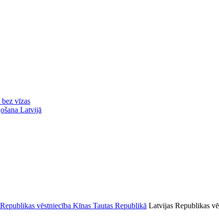
ā bez vīzas
ļošana Latvijā
Latvijas Republikas vē