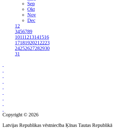
Sep
Okt
Nov
Dec
1
2
3
4
5
6
7
8
9
10
11
12
13
14
15
16
17
18
19
20
21
22
23
24
25
26
27
28
29
30
31
Copyright © 2026
Latvijas Republikas vēstniecība Ķīnas Tautas Republikā