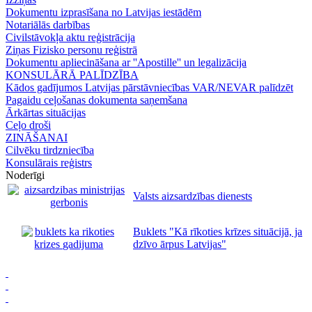
Dokumentu izprasīšana no Latvijas iestādēm
Notariālās darbības
Civilstāvokļa aktu reģistrācija
Ziņas Fizisko personu reģistrā
Dokumentu apliecināšana ar ''Apostille'' un legalizācija
KONSULĀRĀ PALĪDZĪBA
Kādos gadījumos Latvijas pārstāvniecības VAR/NEVAR palīdzēt
Pagaidu ceļošanas dokumenta saņemšana
Ārkārtas situācijas
Ceļo droši
ZINĀŠANAI
Cilvēku tirdzniecība
Konsulārais reģistrs
Noderīgi
Valsts aizsardzības dienests
Buklets "Kā rīkoties krīzes situācijā, ja
dzīvo ārpus Latvijas"