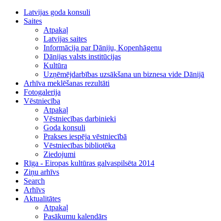
Latvijas goda konsuli
Saites
Atpakaļ
Latvijas saites
Informācija par Dāniju, Kopenhāgenu
Dānijas valsts institūcijas
Kultūra
Uzņēmējdarbības uzsākšana un biznesa vide Dānijā
Arhīva meklēšanas rezultāti
Fotogalerija
Vēstniecība
Atpakaļ
Vēstniecības darbinieki
Goda konsuli
Prakses iespēja vēstniecībā
Vēstniecības bibliotēka
Ziedojumi
Rīga - Eiropas kultūras galvaspilsēta 2014
Ziņu arhīvs
Search
Arhīvs
Aktualitātes
Atpakaļ
Pasākumu kalendārs