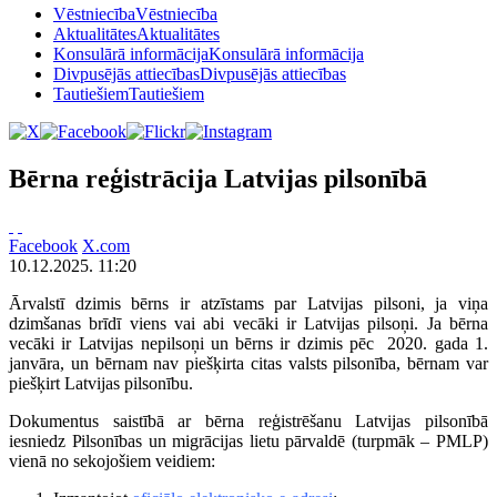
Vēstniecība
Vēstniecība
Aktualitātes
Aktualitātes
Konsulārā informācija
Konsulārā informācija
Divpusējās attiecības
Divpusējās attiecības
Tautiešiem
Tautiešiem
Bērna reģistrācija Latvijas pilsonībā
Facebook
X.com
10.12.2025. 11:20
Ārvalstī dzimis bērns ir atzīstams par Latvijas pilsoni, ja viņa
dzimšanas brīdī viens vai abi vecāki ir Latvijas pilsoņi. Ja bērna
vecāki ir Latvijas nepilsoņi un bērns ir dzimis pēc 2020. gada 1.
janvāra, un bērnam nav piešķirta citas valsts pilsonība, bērnam var
piešķirt Latvijas pilsonību.
Dokumentus saistībā ar bērna reģistrēšanu Latvijas pilsonībā
iesniedz Pilsonības un migrācijas lietu pārvaldē (turpmāk – PMLP)
vienā no sekojošiem veidiem: