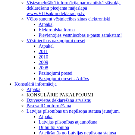
Visizsmeļošākā informācija par mantiskā stāvokļa
deklarēšanu pieejama mājaslapā
www.VIDsakumdeklaracija.lv
Vēlos saņemt vēstniecības ziņas elektroniski
Atpakaļ
Elektroniska forma
Pievienojies vēstniecības e-pastu sarakstam!
Vēstniecibas paziņojumi presei
Atpakaļ
2011
2010
2009
2008
Paziņojumi presei
Paziņojumi presei - Arhīvs
Konsulārā informācija
Atpakaļ
KONSULĀRIE PAKALPOJUMI
Dzīvesvietas deklarēšana ārvalstīs
Pases/eID noformēšana
Latvijas pilsonības un nepilsoņa statusa jautājumi
Atpakaļ
Latvijas pilsonības atjaunošana
Dubultpilsonība
Atteikšanās no Latvijas nepilsoņa statusa