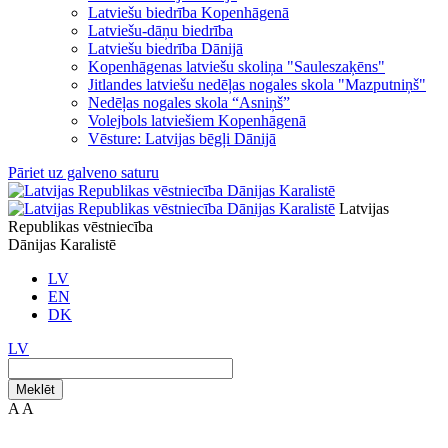
Latviešu biedrība Kopenhāgenā
Latviešu-dāņu biedrība
Latviešu biedrība Dānijā
Kopenhāgenas latviešu skoliņa "Sauleszaķēns"
Jitlandes latviešu nedēļas nogales skola "Mazputniņš"
Nedēļas nogales skola “Asniņš”
Volejbols latviešiem Kopenhāgenā
Vēsture: Latvijas bēgļi Dānijā
Pāriet uz galveno saturu
Latvijas
Republikas vēstniecība
Dānijas Karalistē
LV
EN
DK
LV
Meklēt
A
A