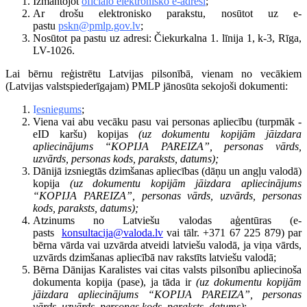
Izmantojot
oficiālo elektronisko e-adresi
;
Ar drošu elektronisko parakstu, nosūtot uz e-
pastu
pskn@pmlp.gov.lv
;
Nosūtot pa pastu uz adresi: Čiekurkalna 1. līnija 1, k-3, Rīga,
LV-1026.
Lai bērnu reģistrētu Latvijas pilsonībā, vienam no vecākiem
(Latvijas valstspiederīgajam) PMLP jānosūta sekojoši dokumenti:
I
esniegums
;
Viena vai abu vecāku pasu vai personas apliecību (turpmāk -
eID karšu) kopijas
(uz dokumentu kopijām jāizdara
apliecinājums “KOPIJA PAREIZA”, personas vārds,
uzvārds, personas kods, paraksts, datums);
Dānijā izsniegtās dzimšanas apliecības (dāņu un angļu valodā)
kopija
(uz dokumentu kopijām jāizdara apliecinājums
“KOPIJA PAREIZA”, personas vārds, uzvārds, personas
kods, paraksts, datums);
Atzinums no Latviešu valodas aģentūras (e-
pasts
konsultacija@valoda.lv
vai tālr. +371 67 225 879)
par
bērna vārda vai uzvārda atveidi latviešu valodā, ja viņa vārds,
uzvārds dzimšanas apliecībā nav rakstīts latviešu valodā;
Bērna Dānijas Karalistes vai citas valsts pilsonību apliecinoša
dokumenta kopija (pase), ja tāda ir
(uz dokumentu kopijām
jāizdara apliecinājums “KOPIJA PAREIZA”, personas
vārds, uzvārds, personas kods, paraksts, datums)
;