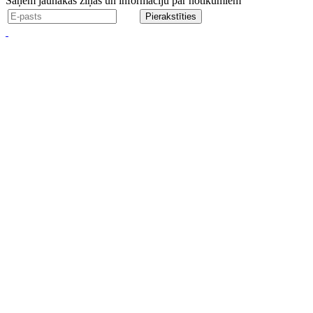
Saņem jaunākās ziņas un informāciju par notikumiem