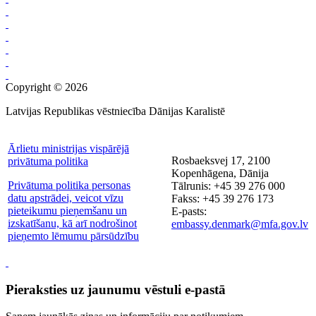
Copyright © 2026
Latvijas Republikas vēstniecība Dānijas Karalistē
Ārlietu ministrijas vispārējā
Rosbaeksvej 17, 2100
privātuma politika
Kopenhāgena, Dānija
Privātuma politika personas
Tālrunis: +45 39 276 000
datu apstrādei, veicot vīzu
Fakss: +45 39 276 173
pieteikumu pieņemšanu un
E-pasts:
izskatīšanu, kā arī nodrošinot
embassy.denmark@mfa.gov.lv
pieņemto lēmumu pārsūdzību
Pieraksties uz jaunumu vēstuli e-pastā