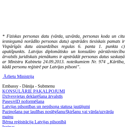
* Fiziskas personas datu (vārda, uzvārda, personas koda un citu
iesniegumā norādīto personas datu) apstrādes tiesiskais pamats ir
Vispārīgās datu aizsardzības regulas 6. panta 1. punkta c)
apakšpunkts. Latvijas diplomātisko un konsulāro pārstāvniecību
ārvalstīs juridiskais pienākums ir apstrādāt personas datus saskaņā
ar Ministru Kabineta 24.09.2013. noteikumiem Nr. 974 „Kārtība,
kādā personu reģistrē par Latvijas pilsoni”.
Ārlietu Ministrija
Embassy - Dānija - Submenu
KONSULĀRIE PAKALPOJUMI
Dzīvesvietas deklarēšana ārvalstīs
Pases/eID noformēšana
Latvijas pilsonības un nepilsoņa statusa jautājumi
Paziņošana par laulības noslēgšanu/šķiršanu vai vārda/uzvārda
maiņu
Bērna reģistrācija Latvijas pilsonībā
Izziņas