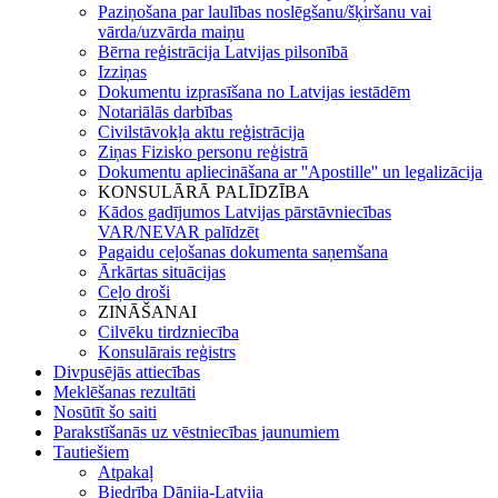
Paziņošana par laulības noslēgšanu/šķiršanu vai
vārda/uzvārda maiņu
Bērna reģistrācija Latvijas pilsonībā
Izziņas
Dokumentu izprasīšana no Latvijas iestādēm
Notariālās darbības
Civilstāvokļa aktu reģistrācija
Ziņas Fizisko personu reģistrā
Dokumentu apliecināšana ar ''Apostille'' un legalizācija
KONSULĀRĀ PALĪDZĪBA
Kādos gadījumos Latvijas pārstāvniecības
VAR/NEVAR palīdzēt
Pagaidu ceļošanas dokumenta saņemšana
Ārkārtas situācijas
Ceļo droši
ZINĀŠANAI
Cilvēku tirdzniecība
Konsulārais reģistrs
Divpusējās attiecības
Meklēšanas rezultāti
Nosūtīt šo saiti
Parakstīšanās uz vēstniecības jaunumiem
Tautiešiem
Atpakaļ
Biedrība Dānija-Latvija