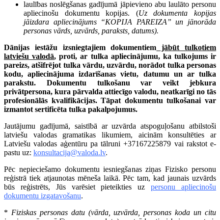
laulības noslēgšanas gadījumā jāpievieno abu laulāto personu
apliecinošu dokumentu kopijas. (
Uz dokumenta kopijas
jāizdara apliecinājums “KOPIJA PAREIZA” un jānorāda
personas vārds, uzvārds, paraksts, datums).
Dānijas iestāžu izsniegtajiem dokumentiem
jābūt tulkotiem
latviešu valodā
, proti, ar tulka apliecinājumu, ka tulkojums ir
pareizs, atšifrējot tulka vārdu, uzvārdu, norādot tulka personas
kodu, apliecinājuma izdarīšanas vietu, datumu un ar tulka
parakstu. Dokumentu tulkošanu var veikt jebkura
privātpersona, kura pārvalda attiecīgo valodu, neatkarīgi no tās
profesionālās kvalifikācijas. Tāpat dokumentu tulkošanai var
izmantot sertificēta tulka pakalpojumus.
Jautājumu gadījumā, saistībā ar uzvārda atspoguļošanu atbilstoši
latviešu valodas gramatikas likumiem, aicinām konsultēties ar
Latviešu valodas aģentūru pa tālruni +37167225879 vai rakstot e-
pastu uz:
konsultacija@valoda.lv
.
Pēc nepieciešamo dokumentu iesniegšanas ziņas Fizisko personu
reģistrā tiek atjaunotas mēneša laikā. Pēc tam, kad jaunais uzvārds
būs reģistrēts, Jūs varēsiet pieteikties uz
personu apliecinošu
dokumentu izgatavošanu
.
*
Fiziskas personas datu (vārda, uzvārda, personas koda un citu