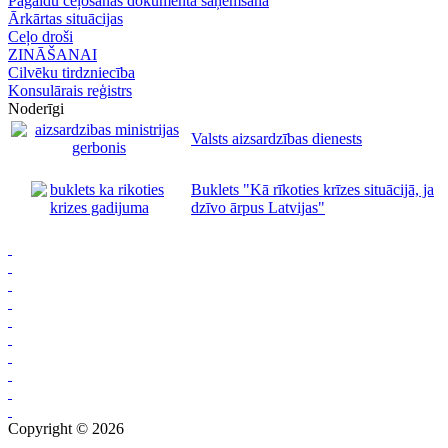
Pagaidu ceļošanas dokumenta saņemšana
Ārkārtas situācijas
Ceļo droši
ZINĀŠANAI
Cilvēku tirdzniecība
Konsulārais reģistrs
Noderīgi
Valsts aizsardzības dienests
Buklets "Kā rīkoties krīzes situācijā, ja
dzīvo ārpus Latvijas"
Copyright © 2026