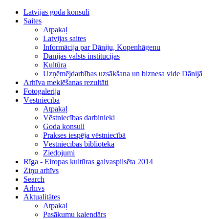
Latvijas goda konsuli
Saites
Atpakaļ
Latvijas saites
Informācija par Dāniju, Kopenhāgenu
Dānijas valsts institūcijas
Kultūra
Uzņēmējdarbības uzsākšana un biznesa vide Dānijā
Arhīva meklēšanas rezultāti
Fotogalerija
Vēstniecība
Atpakaļ
Vēstniecības darbinieki
Goda konsuli
Prakses iespēja vēstniecībā
Vēstniecības bibliotēka
Ziedojumi
Rīga - Eiropas kultūras galvaspilsēta 2014
Ziņu arhīvs
Search
Arhīvs
Aktualitātes
Atpakaļ
Pasākumu kalendārs