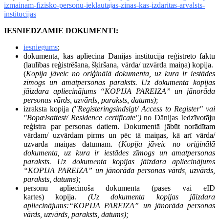
izmainam-fizisko-personu-ieklautajas-zinas-kas-izdaritas-arvalsts-
institucijas
IESNIEDZAMIE DOKUMENTI:
iesniegums
;
dokumenta, kas apliecina Dānijas institūcijā reģistrēto faktu
(laulības reģistrēšana, šķiršana, vārda/ uzvārda maiņa) kopija.
(
Kopija jāveic no oriģinālā dokumenta, uz kura ir iestādes
zīmogs un amatpersonas paraksts. Uz dokumenta kopijas
jāizdara apliecinājums “KOPIJA PAREIZA” un jānorāda
personas vārds, uzvārds, paraksts, datums)
;
izraksta kopija
("Registeringsindsigt/ Access to Register" vai
"Bopælsattest/ Residence certificate")
no Dānijas Iedzīvotāju
reģistra par personas datiem. Dokumentā jābūt norādītam
vārdam/ uzvārdam pirms un pēc tā maiņas, kā arī vārda/
uzvārda maiņas datumam. (
Kopija jāveic no oriģinālā
dokumenta, uz kura ir iestādes zīmogs un amatpersonas
paraksts. Uz dokumenta kopijas jāizdara apliecinājums
“KOPIJA PAREIZA” un jānorāda personas vārds, uzvārds,
paraksts, datums);
personu apliecinošā dokumenta (pases vai eID
kartes)
kopija.
(Uz dokumenta kopijas jāizdara
apliecinājums:“KOPIJA PAREIZA” un jānorāda personas
vārds, uzvārds, paraksts, datums);