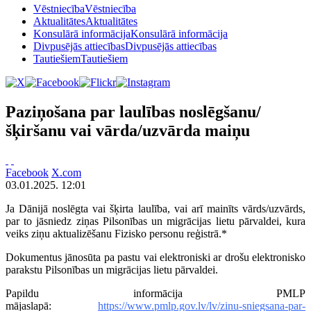
Vēstniecība
Vēstniecība
Aktualitātes
Aktualitātes
Konsulārā informācija
Konsulārā informācija
Divpusējās attiecības
Divpusējās attiecības
Tautiešiem
Tautiešiem
Paziņošana par laulības noslēgšanu/
šķiršanu vai vārda/uzvārda maiņu
Facebook
X.com
03.01.2025. 12:01
Ja Dānijā noslēgta vai šķirta laulība, vai arī mainīts vārds/uzvārds,
par to jāsniedz ziņas Pilsonības un migrācijas lietu pārvaldei, kura
veiks ziņu aktualizēšanu Fizisko personu reģistrā.*
Dokumentus jānosūta pa pastu vai elektroniski ar drošu elektronisko
parakstu Pilsonības un migrācijas lietu pārvaldei.
Papildu informācija PMLP
mājaslapā:
https://www.pmlp.gov.lv/lv/zinu-sniegsana-par-