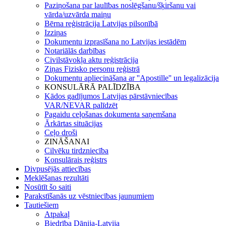
Paziņošana par laulības noslēgšanu/šķiršanu vai
vārda/uzvārda maiņu
Bērna reģistrācija Latvijas pilsonībā
Izziņas
Dokumentu izprasīšana no Latvijas iestādēm
Notariālās darbības
Civilstāvokļa aktu reģistrācija
Ziņas Fizisko personu reģistrā
Dokumentu apliecināšana ar ''Apostille'' un legalizācija
KONSULĀRĀ PALĪDZĪBA
Kādos gadījumos Latvijas pārstāvniecības
VAR/NEVAR palīdzēt
Pagaidu ceļošanas dokumenta saņemšana
Ārkārtas situācijas
Ceļo droši
ZINĀŠANAI
Cilvēku tirdzniecība
Konsulārais reģistrs
Divpusējās attiecības
Meklēšanas rezultāti
Nosūtīt šo saiti
Parakstīšanās uz vēstniecības jaunumiem
Tautiešiem
Atpakaļ
Biedrība Dānija-Latvija