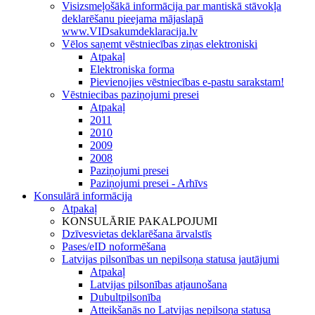
Visizsmeļošākā informācija par mantiskā stāvokļa
deklarēšanu pieejama mājaslapā
www.VIDsakumdeklaracija.lv
Vēlos saņemt vēstniecības ziņas elektroniski
Atpakaļ
Elektroniska forma
Pievienojies vēstniecības e-pastu sarakstam!
Vēstniecibas paziņojumi presei
Atpakaļ
2011
2010
2009
2008
Paziņojumi presei
Paziņojumi presei - Arhīvs
Konsulārā informācija
Atpakaļ
KONSULĀRIE PAKALPOJUMI
Dzīvesvietas deklarēšana ārvalstīs
Pases/eID noformēšana
Latvijas pilsonības un nepilsoņa statusa jautājumi
Atpakaļ
Latvijas pilsonības atjaunošana
Dubultpilsonība
Atteikšanās no Latvijas nepilsoņa statusa