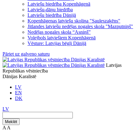
Latviešu biedrība Kopenhāgenā
Latviešu-dāņu biedrība
Latviešu biedrība Dānijā
Kopenhāgenas latviešu skoliņa "Sauleszaķēns"
Jitlandes latviešu nedēļas nogales skola "Mazputniņš"
Nedēļas nogales skola “Asniņš”
Volejbols latviešiem Kopenhāgenā
Vēsture: Latvijas bēgļi Dānijā
Pāriet uz galveno saturu
Latvijas
Republikas vēstniecība
Dānijas Karalistē
LV
EN
DK
LV
Meklēt
A
A