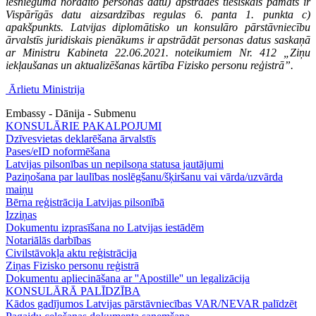
iesniegumā norādīto personas datu) apstrādes tiesiskais pamats ir
Vispārīgās datu aizsardzības regulas 6. panta 1. punkta c)
apakšpunkts. Latvijas diplomātisko un konsulāro pārstāvniecību
ārvalstīs juridiskais pienākums ir apstrādāt personas datus saskaņā
ar Ministru Kabineta 22.06.2021. noteikumiem Nr. 412 „Ziņu
iekļaušanas un aktualizēšanas kārtība Fizisko personu reģistrā”.
Ārlietu Ministrija
Embassy - Dānija - Submenu
KONSULĀRIE PAKALPOJUMI
Dzīvesvietas deklarēšana ārvalstīs
Pases/eID noformēšana
Latvijas pilsonības un nepilsoņa statusa jautājumi
Paziņošana par laulības noslēgšanu/šķiršanu vai vārda/uzvārda
maiņu
Bērna reģistrācija Latvijas pilsonībā
Izziņas
Dokumentu izprasīšana no Latvijas iestādēm
Notariālās darbības
Civilstāvokļa aktu reģistrācija
Ziņas Fizisko personu reģistrā
Dokumentu apliecināšana ar ''Apostille'' un legalizācija
KONSULĀRĀ PALĪDZĪBA
Kādos gadījumos Latvijas pārstāvniecības VAR/NEVAR palīdzēt