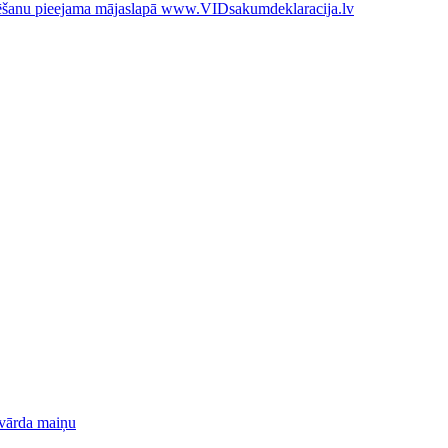
arēšanu pieejama mājaslapā www.VIDsakumdeklaracija.lv
zvārda maiņu