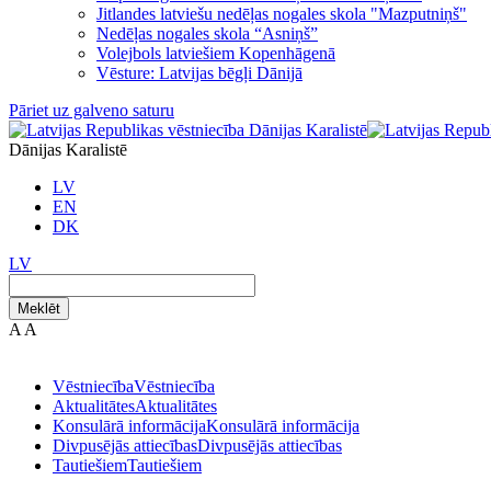
Jitlandes latviešu nedēļas nogales skola "Mazputniņš"
Nedēļas nogales skola “Asniņš”
Volejbols latviešiem Kopenhāgenā
Vēsture: Latvijas bēgļi Dānijā
Pāriet uz galveno saturu
Dānijas Karalistē
LV
EN
DK
LV
Meklēt
A
A
Vēstniecība
Vēstniecība
Aktualitātes
Aktualitātes
Konsulārā informācija
Konsulārā informācija
Divpusējās attiecības
Divpusējās attiecības
Tautiešiem
Tautiešiem