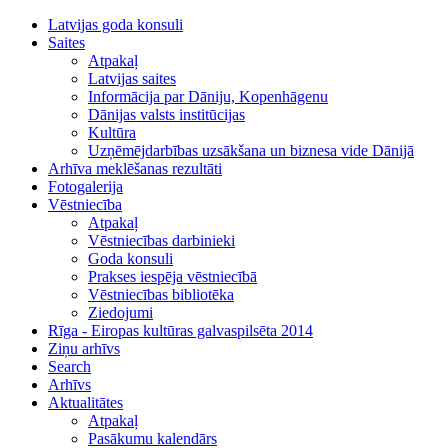
Latvijas goda konsuli
Saites
Atpakaļ
Latvijas saites
Informācija par Dāniju, Kopenhāgenu
Dānijas valsts institūcijas
Kultūra
Uzņēmējdarbības uzsākšana un biznesa vide Dānijā
Arhīva meklēšanas rezultāti
Fotogalerija
Vēstniecība
Atpakaļ
Vēstniecības darbinieki
Goda konsuli
Prakses iespēja vēstniecībā
Vēstniecības bibliotēka
Ziedojumi
Rīga - Eiropas kultūras galvaspilsēta 2014
Ziņu arhīvs
Search
Arhīvs
Aktualitātes
Atpakaļ
Pasākumu kalendārs