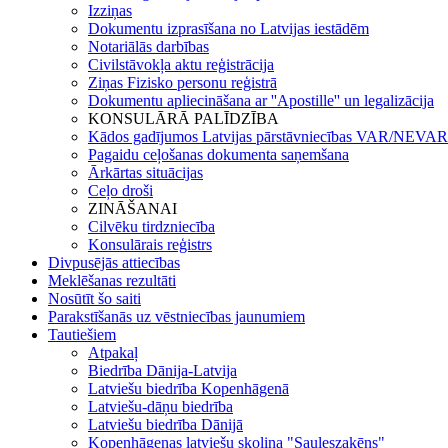
Izziņas
Dokumentu izprasīšana no Latvijas iestādēm
Notariālās darbības
Civilstāvokļa aktu reģistrācija
Ziņas Fizisko personu reģistrā
Dokumentu apliecināšana ar ''Apostille'' un legalizācija
KONSULĀRĀ PALĪDZĪBA
Kādos gadījumos Latvijas pārstāvniecības VAR/NEVAR 
Pagaidu ceļošanas dokumenta saņemšana
Ārkārtas situācijas
Ceļo droši
ZINĀŠANAI
Cilvēku tirdzniecība
Konsulārais reģistrs
Divpusējās attiecības
Meklēšanas rezultāti
Nosūtīt šo saiti
Parakstīšanās uz vēstniecības jaunumiem
Tautiešiem
Atpakaļ
Biedrība Dānija-Latvija
Latviešu biedrība Kopenhāgenā
Latviešu-dāņu biedrība
Latviešu biedrība Dānijā
Kopenhāgenas latviešu skoliņa "Sauleszaķēns"