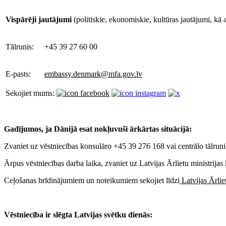
Vispārēji jautājumi
(politiskie, ekonomiskie, kultūras jautājumi, kā 
Tālrunis:
+45 39 27 60 00
E-pasts:
embassy.denmark@mfa.gov.lv
Sekojiet mums:
Gadījumos, ja Dānijā esat nokļuvuši ārkārtas situācijā
:
Zvaniet uz vēstniecības konsulāro +45 39 276 168 vai centrālo tālruni
Ārpus vēstniecības darba laika, zvaniet uz Latvijas Ārlietu ministrija
Ceļošanas brīdinājumiem un noteikumiem sekojiet līdzi
Latvijas Ārliet
Vēstniecība ir slēgta Latvijas svētku dienās: