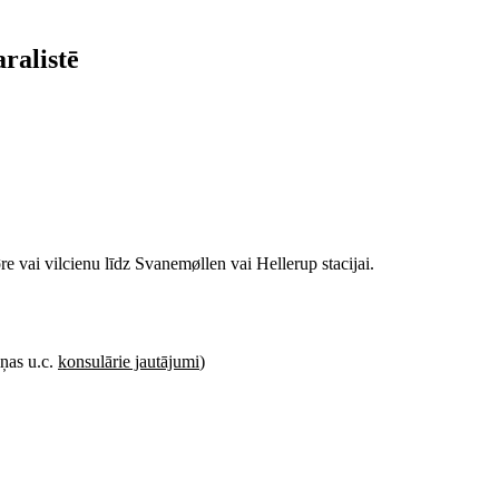
ralistē
e vai vilcienu līdz Svanemøllen vai Hellerup stacijai.
iņas u.c.
konsulārie jautājumi
)