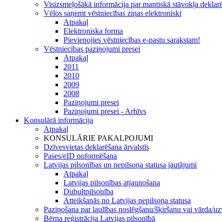
Visizsmeļošākā informācija par mantiskā stāvokļa dekl
Vēlos saņemt vēstniecības ziņas elektroniski
Atpakaļ
Elektroniska forma
Pievienojies vēstniecības e-pastu sarakstam!
Vēstniecibas paziņojumi presei
Atpakaļ
2011
2010
2009
2008
Paziņojumi presei
Paziņojumi presei - Arhīvs
Konsulārā informācija
Atpakaļ
KONSULĀRIE PAKALPOJUMI
Dzīvesvietas deklarēšana ārvalstīs
Pases/eID noformēšana
Latvijas pilsonības un nepilsoņa statusa jautājumi
Atpakaļ
Latvijas pilsonības atjaunošana
Dubultpilsonība
Atteikšanās no Latvijas nepilsoņa statusa
Paziņošana par laulības noslēgšanu/šķiršanu vai vārda/u
Bērna reģistrācija Latvijas pilsonībā