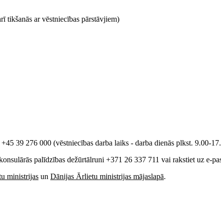
arī tikšanās ar vēstniecības pārstāvjiem)
 +45 39 276 000 (vēstniecības darba laiks - darba dienās plkst. 9.00-17.
s konsulārās palīdzības dežūrtālruni +371 26 337 711 vai rakstiet uz e-p
u ministrijas
un
Dānijas Ārlietu ministrijas mājaslapā
.