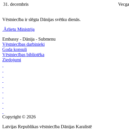
31. decembris
Vecga
Vēstniecība ir slēgta Dānijas svētku dienās.
Ārlietu Ministrija
Embassy - Dānija - Submenu
Vēstniecības darbinieki
Goda konsuli
Vēstniecības bibliotēka
Ziedojumi
Copyright © 2026
Latvijas Republikas vēstniecība Dānijas Karalistē