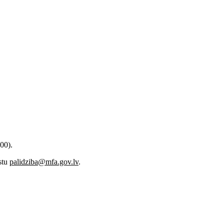
00).
astu
palidziba@mfa.gov.lv
.