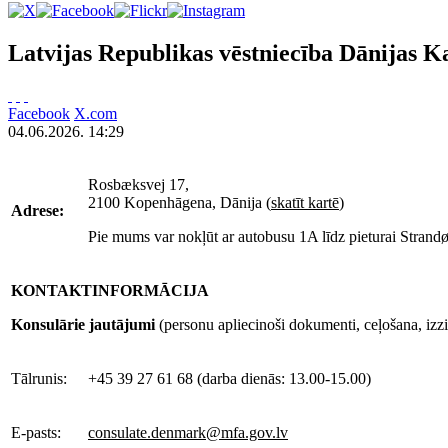
Latvijas Republikas vēstniecība Dānijas Ka
Facebook
X.com
04.06.2026. 14:29
Rosbæksvej 17,
2100 Kopenhāgena, Dānija (
skatīt kartē
)
Adrese:
Pie mums var nokļūt ar autobusu 1A līdz pieturai Strandør
KONTAKTINFORMĀCIJA
Konsulārie jautājumi
(personu apliecinoši dokumenti, ceļošana, izz
Tālrunis:
+45 39 27 61 68
(darba dienās: 13.00-15.00)
E-pasts:
consulate.denmark@mfa.gov.lv