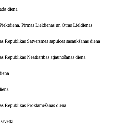
ada diena
 Piektdiena, Pirmās Lieldienas un Otrās Lieldienas
jas Republikas Satversmes sapulces sasaukšanas diena
jas Republikas Neatkarības atjaunošanas diena
diena
diena
jas Republikas Proklamēšanas diena
ssvētki