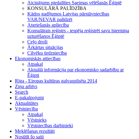
Aicinājums piedalīties Saeimas vēlēšanās Ēģiptē
KONSULĀRĀ PALĪDZĪBA
Kādos gadījumos Latvijas pārstāvniecības
VAR/NEVAR palīdzēt
Atgriešanās apliecība
Konsulārais reģistrs - iespēja reģistrēt savu īstermiņa
uzturēšanos Ēģiptē
Ceļo droši
Ārkārtas situācijas
Cilvēku tirdzniecība
Ekonomiskās attiecības
Atpakaļ
Aktuālā informācija par ekonomisko sadarbību ar
Ēģipti
Rīga - Eiropas kultūras galvaspilsēta 2014
Ziņu arhīvs
Search
E-pakalpojumi
Aktualitātes
Vēstniecība
Atpakaļ
Vēstnieks
Vēstniecības darbinieki
Meklēšanas rezultāti
Nosūtīt šo saiti