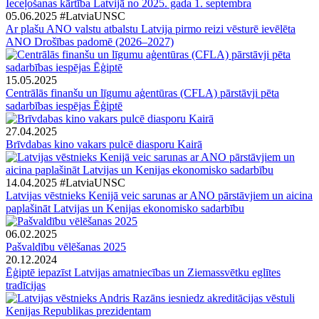
Ieceļošanas kārtība Latvijā no 2025. gada 1. septembra
05.06.2025
#LatviaUNSC
Ar plašu ANO valstu atbalstu Latvija pirmo reizi vēsturē ievēlēta
ANO Drošības padomē (2026–2027)
15.05.2025
Centrālās finanšu un līgumu aģentūras (CFLA) pārstāvji pēta
sadarbības iespējas Ēģiptē
27.04.2025
Brīvdabas kino vakars pulcē diasporu Kairā
14.04.2025
#LatviaUNSC
Latvijas vēstnieks Kenijā veic sarunas ar ANO pārstāvjiem un aicina
paplašināt Latvijas un Kenijas ekonomisko sadarbību
06.02.2025
Pašvaldību vēlēšanas 2025
20.12.2024
Ēģiptē iepazīst Latvijas amatniecības un Ziemassvētku eglītes
tradīcijas