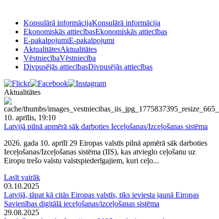
Konsulārā informācija
Konsulārā informācija
Ekonomiskās attiecības
Ekonomiskās attiecības
E-pakalpojumi
E-pakalpojumi
Aktualitātes
Aktualitātes
Vēstniecība
Vēstniecība
Divpusējās attiecības
Divpusējās attiecības
Aktualitātes
10. aprīlis, 19:10
Latvijā pilnā apmērā sāk darboties Ieceļošanas/Izceļošanas sistēma
2026. gada 10. aprīlī 29 Eiropas valstīs pilnā apmērā sāk darboties
Ieceļošanas/Izceļošanas sistēma (IIS), kas atvieglo ceļošanu uz
Eiropu trešo valstu valstspiederīgajiem, kuri ceļo...
Lasīt vairāk
03.10.2025
Latvijā, tāpat kā citās Eiropas valstīs, tiks ieviesta jaunā Eiropas
Savienības digitālā ieceļošanas/izceļošanas sistēma
29.08.2025