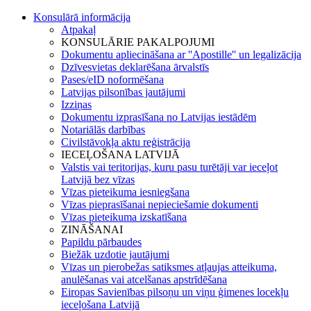
Konsulārā informācija
Atpakaļ
KONSULĀRIE PAKALPOJUMI
Dokumentu apliecināšana ar ''Apostille'' un legalizācija
Dzīvesvietas deklarēšana ārvalstīs
Pases/eID noformēšana
Latvijas pilsonības jautājumi
Izziņas
Dokumentu izprasīšana no Latvijas iestādēm
Notariālās darbības
Civilstāvokļa aktu reģistrācija
IECEĻOŠANA LATVIJĀ
Valstis vai teritorijas, kuru pasu turētāji var ieceļot
Latvijā bez vīzas
Vīzas pieteikuma iesniegšana
Vīzas pieprasīšanai nepieciešamie dokumenti
Vīzas pieteikuma izskatīšana
ZINĀŠANAI
Papildu pārbaudes
Biežāk uzdotie jautājumi
Vīzas un pierobežas satiksmes atļaujas atteikuma,
anulēšanas vai atcelšanas apstrīdēšana
Eiropas Savienības pilsoņu un viņu ģimenes locekļu
ieceļošana Latvijā