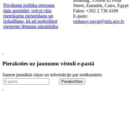
Building, 3 Abou El Feda
Privātuma politika personas
Street, Zamalek, Cairo, Egypt
datu apstrādei, veicot vīzu
Fakss: +202 2 738 4189
pieteikumu pieņemšanu un
E-pasts:
izskatīšanu, kā arī nodrošinot
embassy.egypt@mfa.gov.lv
pieņemto lēmumu pārsūdzību
Pieraksties uz jaunumu vēstuli e-pastā
Saņem jaunākās ziņas un informāciju par notikumiem