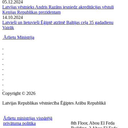
05.12.2024
Latvijas vēstnieks Andris Razāns iesniedz akreditācijas vēstuli
Kenijas Republikas prezidentam
14.10.2024
Latvieši un lietuvieši Ēģiptē atzīmē Baltijas ceļa 35 gadadienu
Vairāk
Ārlietu Ministrija
Copyright © 2026
Latvijas Republikas vēstniecība Ēģiptes Arābu Republikā
Ārlietu ministrijas vispārējā
8th Floor, Abou El Feda
privātuma politika