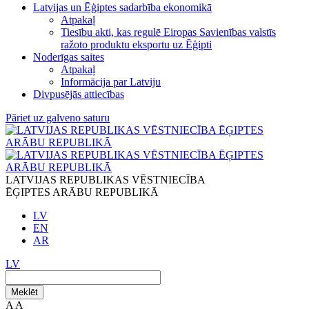
Latvijas un Ēģiptes sadarbība ekonomikā
Atpakaļ
Tiesību akti, kas regulē Eiropas Savienības valstīs
ražoto produktu eksportu uz Ēģipti
Noderīgas saites
Atpakaļ
Informācija par Latviju
Divpusējās attiecības
Pāriet uz galveno saturu
LATVIJAS REPUBLIKAS VĒSTNIECĪBA
ĒĢIPTES ARĀBU REPUBLIKĀ
LV
EN
AR
LV
Meklēt
A
A