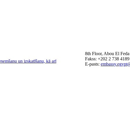
8th Floor, Abou El Feda
Fakss: +202 2 738 4189
eņemšanu un izskatīšanu, kā arī
E-pasts:
embassy.egypt