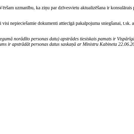
u. Vēršam uzmanību, ka ziņu par dzīvesvietu aktualizēšana ir konsulārai
mti visi nepieciešamie dokumenti attiecīgā pakalpojuma sniegšanai, t.sk
iegumā norādīto personas datu) apstrādes tiesiskais pamats ir Vispārīg
ākums ir apstrādāt personas datus saskaņā ar Ministru Kabineta 22.06.