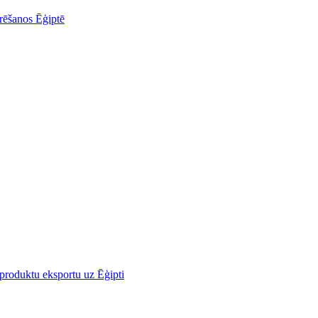
urēšanos Ēģiptē
o produktu eksportu uz Ēģipti