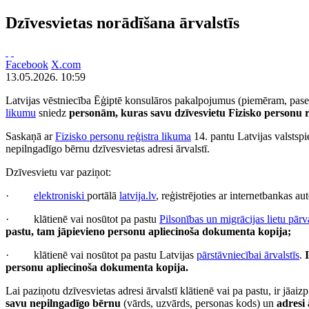
Dzīvesvietas norādīšana ārvalstīs
Facebook
X.com
13.05.2026. 10:59
Latvijas vēstniecība Ēģiptē konsulāros pakalpojumus (piemēram, pases
likumu
sniedz
personām, kuras savu dzīvesvietu
Fizisko personu 
Saskaņā ar
Fizisko personu reģistra likuma
14. pantu Latvijas valstspi
nepilngadīgo bērnu dzīvesvietas adresi ārvalstī.
Dzīvesvietu var paziņot:
·
elektroniski
portālā
latvija.lv
, reģistrējoties ar internetbankas a
· klātienē vai nosūtot pa pastu
Pilsonības un migrācijas lietu pārva
pastu, tam jāpievieno personu apliecinoša dokumenta kopija;
· klātienē vai nosūtot pa pastu Latvijas
pārstāvniecībai ārvalstīs
.
personu apliecinoša dokumenta kopija.
Lai paziņotu dzīvesvietas adresi ārvalstī klātienē vai pa pastu, ir jāai
savu nepilngadīgo bērnu
(vārds, uzvārds, personas kods) un
adresi 