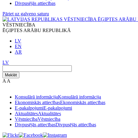
Divpusējās attiecības
Pāriet uz galveno saturu
VĒSTNIECĪBA
ĒĢIPTES ARĀBU REPUBLIKĀ
LV
EN
AR
LV
Meklēt
A
A
Konsulārā informācija
Konsulārā informācija
Ekonomiskās attiecības
Ekonomiskās attiecības
E-pakalpojumi
E-pakalpojumi
Aktualitātes
Aktualitātes
Vēstniecība
Vēstniecība
Divpusējās attiecības
Divpusējās attiecības