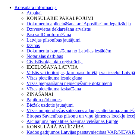
Konsulārā informācija
Atpakaļ
KONSULĀRIE PAKALPOJUMI
Dokumentu apliecināšana ar ''Apostille'' un legalizācija
Dzīvesvietas deklarēšana ārvalstīs
Pases/eID noformēšana
Latvijas pilsonības jautājumi
Izziņas
Dokumentu izprasīšana no Latvijas iestādēm
Notariālās darbības
Civilstāvokļa aktu reģistrācija
IECEĻOŠANA LATVIJĀ
Valstis vai teritorijas, kuru pasu turētāji var ieceļot Latvij
Vīzas pieteikuma iesniegšana
Vīzas pieprasīšanai nepieciešamie dokumenti
Vīzas pieteikuma izskatīšana
ZINĀŠANAI
Papildu pārbaudes
Biežāk uzdotie jautājumi
Vīzas un pierobežas satiksmes atļaujas atteikuma, anulēša
Eiropas Savienības pilsoņu un viņu ģimenes locekļu iece
Aicinājums piedalīties Saeimas vēlēšanās Ēģiptē
KONSULĀRĀ PALĪDZĪBA
Kādos gadījumos Latvijas pārstāvniecības VAR/NEVAR 