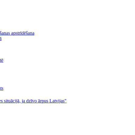
lšanas apstrīdēšana
ā
tē
ts
s situācijā, ja dzīvo ārpus Latvijas"