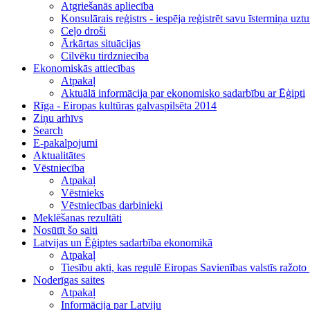
Atgriešanās apliecība
Konsulārais reģistrs - iespēja reģistrēt savu īstermiņa uzt
Ceļo droši
Ārkārtas situācijas
Cilvēku tirdzniecība
Ekonomiskās attiecības
Atpakaļ
Aktuālā informācija par ekonomisko sadarbību ar Ēģipti
Rīga - Eiropas kultūras galvaspilsēta 2014
Ziņu arhīvs
Search
E-pakalpojumi
Aktualitātes
Vēstniecība
Atpakaļ
Vēstnieks
Vēstniecības darbinieki
Meklēšanas rezultāti
Nosūtīt šo saiti
Latvijas un Ēģiptes sadarbība ekonomikā
Atpakaļ
Tiesību akti, kas regulē Eiropas Savienības valstīs ražot
Noderīgas saites
Atpakaļ
Informācija par Latviju