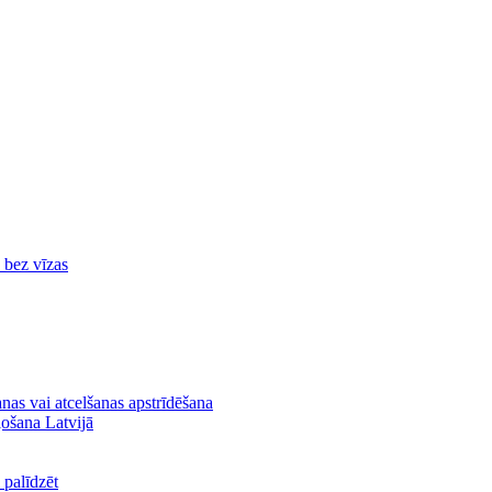
ā bez vīzas
nas vai atcelšanas apstrīdēšana
ļošana Latvijā
palīdzēt