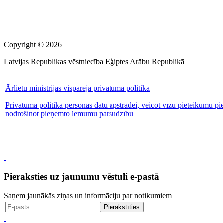
Copyright © 2026
Latvijas Republikas vēstniecība Ēģiptes Arābu Republikā
Ārlietu ministrijas vispārējā privātuma politika
Privātuma politika personas datu apstrādei, veicot vīzu pieteikumu pi
nodrošinot pieņemto lēmumu pārsūdzību
Pieraksties uz jaunumu vēstuli e-pastā
Saņem jaunākās ziņas un informāciju par notikumiem