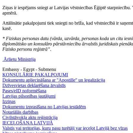
Ziņas ir iespējams sniegt ar Latvijas vēstniecības Ēģiptē starpniecīb
apmērā.
Attālinātie pakalpojumi tiek sniegti no brīža, kad vēstniecībā ir saņe
kasē.
* Fiziskas personas datu (vārda, uzvārda, personas koda un citu iesn
diplomātisko un konsulāro pārstāvniecību ārvalstīs juridiskais pien
Fizisko personu reģistrā”.
Ārlietu Ministrija
Embassy - Egypt - Submenu
KONSULĀRIE PAKALPOJUMI
Dokumentu apliecināšana ar ''Apostille'' un legalizācija
Dzīvesvietas deklarēšana ārvalstīs
Pases/eID noformēšana
Latvijas pilsonības jautājumi
Izziņas
Dokumentu izprasīšana no Latvijas iestādēm
Notariālās darbības
Civilstāvokļa aktu reģistrācija
IECEĻOŠANA LATVIJĀ
Valstis vai teritorijas, kuru pasu turētāji var ieceļot Latvijā bez vīzas