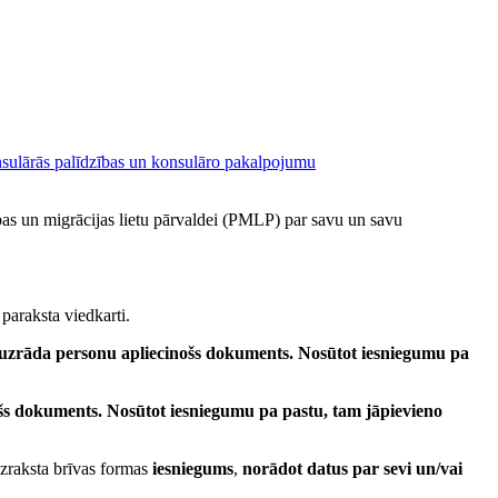
sulārās palīdzības un konsulāro pakalpojumu
as un migrācijas lietu pārvaldei (PMLP) par savu un savu
 paraksta viedkarti.
 jāuzrāda personu apliecinošs dokuments. Nosūtot iesniegumu pa
ošs dokuments. Nosūtot iesniegumu pa pastu, tam jāpievieno
zraksta brīvas formas
iesniegums
,
norādot datus par sevi un/vai