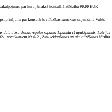
s pakalpojums, par kuru jāmaksā konsulārā atlīdzība
90,00
EUR
. apstiprinājums par konsulārās atlīdzības samaksas saņemšanu Valsts
ās datu aizsardzības regulas 6.panta 1.punkta c) apakšpunkts.
L
atvijas
2021. noteikumiem Nr.412 „Ziņu iekļaušanas un aktualizēšanas kārtība