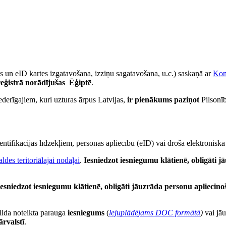
 un eID kartes izgatavošana, izziņu sagatavošana, u.c.) saskaņā ar
Kon
reģistrā
norādījušas Ēģiptē
.
ederīgajiem, kuri uzturas ārpus Latvijas,
ir pienākums paziņot
Pilsonīb
utentifikācijas līdzekļiem, personas apliecību (eID) vai droša elektroniskā
ldes teritoriālajai nodaļai
.
Iesniedzot iesniegumu klātienē, obligāti
Iesniedzot iesniegumu klātienē, obligāti jāuzrāda personu apliecin
zpilda noteikta parauga
iesniegums
(
lejuplādējams DOC formātā
)
vai jāu
ārvalstī
.