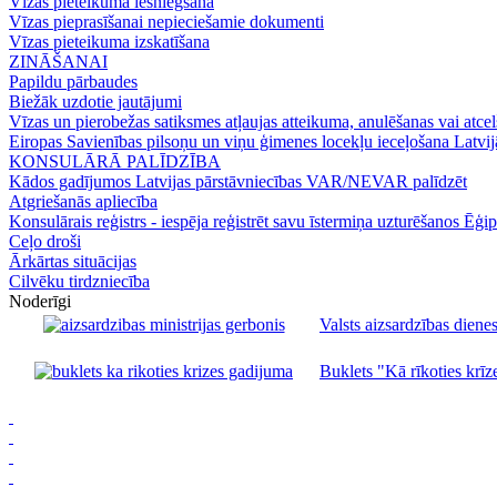
Vīzas pieteikuma iesniegšana
Vīzas pieprasīšanai nepieciešamie dokumenti
Vīzas pieteikuma izskatīšana
ZINĀŠANAI
Papildu pārbaudes
Biežāk uzdotie jautājumi
Vīzas un pierobežas satiksmes atļaujas atteikuma, anulēšanas vai atce
Eiropas Savienības pilsoņu un viņu ģimenes locekļu ieceļošana Latvij
KONSULĀRĀ PALĪDZĪBA
Kādos gadījumos Latvijas pārstāvniecības VAR/NEVAR palīdzēt
Atgriešanās apliecība
Konsulārais reģistrs - iespēja reģistrēt savu īstermiņa uzturēšanos Ēģip
Ceļo droši
Ārkārtas situācijas
Cilvēku tirdzniecība
Noderīgi
Valsts aizsardzības dienes
Buklets "Kā rīkoties krīze