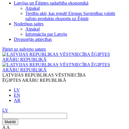
Latvijas un Ēģiptes sadarbība ekonomikā
Atpakaļ
Tiesību akti, kas regulē Eiropas Savienības valstīs
ražoto produktu eksportu uz Ēģipti
Noderīgas saites
Atpakaļ
Informācija par Latviju
Divpusējās attiecības
Pāriet uz galveno saturu
LATVIJAS REPUBLIKAS VĒSTNIECĪBA
ĒĢIPTES ARĀBU REPUBLIKĀ
LV
EN
AR
LV
Meklēt
A
A