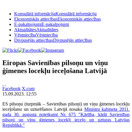
Konsulārā informācija
Konsulārā informācija
Ekonomiskās attiecības
Ekonomiskās attiecības
E-pakalpojumi
E-pakalpojumi
Aktualitātes
Aktualitātes
Vēstniecība
Vēstniecība
Divpusējās attiecības
Divpusējās attiecības
Eiropas Savienības pilsoņu un viņu
ģimenes locekļu ieceļošana Latvijā
Facebook
X.com
15.09.2023. 12:55
ES pilsoņu (turpmāk – Savienības pilsoņi) un viņu ģimenes locekļu
ieceļošanu un uzturēšanos Latvijā nosaka
Ministru kabineta 2011.
gada 30. augusta noteikumi Nr. 675 "Kārtība, kādā Savienības
pilsoņi un viņu ģimenes locekļi ieceļo un uzturas Latvijas
Republikā."