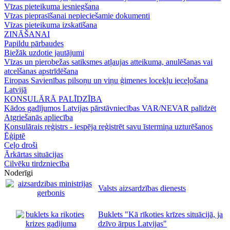
Vīzas pieteikuma iesniegšana
Vīzas pieprasīšanai nepieciešamie dokumenti
Vīzas pieteikuma izskatīšana
ZINĀŠANAI
Papildu pārbaudes
Biežāk uzdotie jautājumi
Vīzas un pierobežas satiksmes atļaujas atteikuma, anulēšanas vai
atcelšanas apstrīdēšana
Eiropas Savienības pilsoņu un viņu ģimenes locekļu ieceļošana
Latvijā
KONSULĀRĀ PALĪDZĪBA
Kādos gadījumos Latvijas pārstāvniecības VAR/NEVAR palīdzēt
Atgriešanās apliecība
Konsulārais reģistrs - iespēja reģistrēt savu īstermiņa uzturēšanos
Ēģiptē
Ceļo droši
Ārkārtas situācijas
Cilvēku tirdzniecība
Noderīgi
Valsts aizsardzības dienests
Buklets "Kā rīkoties krīzes situācijā, ja
dzīvo ārpus Latvijas"