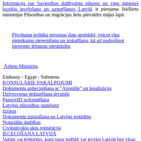
Informācija par Savienības dalībvalstu pilsoņu un viņu ģimenes
locekļu ieceļošanu un uzturēšanos Latvijā
ir pieejama Iekšlietu
ministrijas Pilsonības un migrācijas lietu pārvaldes mājas lapā.
Privātuma politika personas datu apstrādei, veicot vīzu
pieteikumu pieņemšanu un izskatīšanu, kā arī nodrošinot
pieņemto lēmumu pārsūdzību
Ārlietu Ministrija
Embassy - Egypt - Submenu
KONSULĀRIE PAKALPOJUMI
Dokumentu apliecināšana ar ''Apostille'' un legalizācija
Dzīvesvietas deklarēšana ārvalstīs
Pases/eID noformēšana
Latvijas pilsonības jautājumi
Izziņas
Dokumentu izprasīšana no Latvijas iestādēm
Notariālās darbības
Civilstāvokļa aktu reģistrācija
IECEĻOŠANA LATVIJĀ
Valstis vai teritorijas, kuru pasu turētāji var ieceļot Latvijā bez vīzas