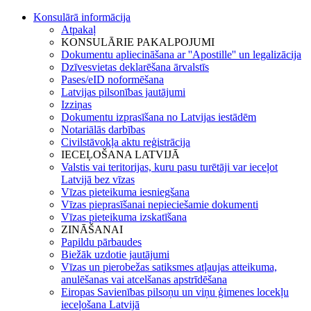
Konsulārā informācija
Atpakaļ
KONSULĀRIE PAKALPOJUMI
Dokumentu apliecināšana ar ''Apostille'' un legalizācija
Dzīvesvietas deklarēšana ārvalstīs
Pases/eID noformēšana
Latvijas pilsonības jautājumi
Izziņas
Dokumentu izprasīšana no Latvijas iestādēm
Notariālās darbības
Civilstāvokļa aktu reģistrācija
IECEĻOŠANA LATVIJĀ
Valstis vai teritorijas, kuru pasu turētāji var ieceļot
Latvijā bez vīzas
Vīzas pieteikuma iesniegšana
Vīzas pieprasīšanai nepieciešamie dokumenti
Vīzas pieteikuma izskatīšana
ZINĀŠANAI
Papildu pārbaudes
Biežāk uzdotie jautājumi
Vīzas un pierobežas satiksmes atļaujas atteikuma,
anulēšanas vai atcelšanas apstrīdēšana
Eiropas Savienības pilsoņu un viņu ģimenes locekļu
ieceļošana Latvijā