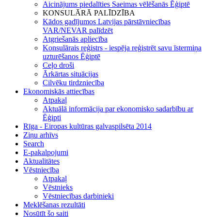
Aicinājums piedalīties Saeimas vēlēšanās Ēģiptē
KONSULĀRĀ PALĪDZĪBA
Kādos gadījumos Latvijas pārstāvniecības
VAR/NEVAR palīdzēt
Atgriešanās apliecība
Konsulārais reģistrs - iespēja reģistrēt savu īstermiņa
uzturēšanos Ēģiptē
Ceļo droši
Ārkārtas situācijas
Cilvēku tirdzniecība
Ekonomiskās attiecības
Atpakaļ
Aktuālā informācija par ekonomisko sadarbību ar
Ēģipti
Rīga - Eiropas kultūras galvaspilsēta 2014
Ziņu arhīvs
Search
E-pakalpojumi
Aktualitātes
Vēstniecība
Atpakaļ
Vēstnieks
Vēstniecības darbinieki
Meklēšanas rezultāti
Nosūtīt šo saiti