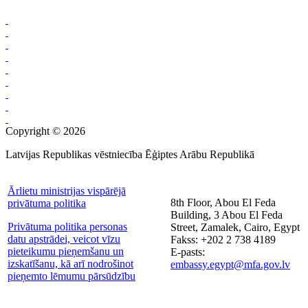
Copyright © 2026
Latvijas Republikas vēstniecība Ēģiptes Arābu Republikā
Ārlietu ministrijas vispārējā
8th Floor, Abou El Feda
privātuma politika
Building, 3 Abou El Feda
Privātuma politika personas
Street, Zamalek, Cairo, Egypt
datu apstrādei, veicot vīzu
Fakss: +202 2 738 4189
pieteikumu pieņemšanu un
E-pasts:
izskatīšanu, kā arī nodrošinot
embassy.egypt@mfa.gov.lv
pieņemto lēmumu pārsūdzību