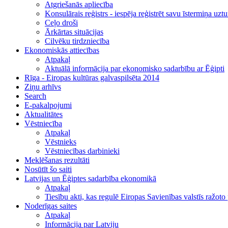
Atgriešanās apliecība
Konsulārais reģistrs - iespēja reģistrēt savu īstermiņa uzt
Ceļo droši
Ārkārtas situācijas
Cilvēku tirdzniecība
Ekonomiskās attiecības
Atpakaļ
Aktuālā informācija par ekonomisko sadarbību ar Ēģipti
Rīga - Eiropas kultūras galvaspilsēta 2014
Ziņu arhīvs
Search
E-pakalpojumi
Aktualitātes
Vēstniecība
Atpakaļ
Vēstnieks
Vēstniecības darbinieki
Meklēšanas rezultāti
Nosūtīt šo saiti
Latvijas un Ēģiptes sadarbība ekonomikā
Atpakaļ
Tiesību akti, kas regulē Eiropas Savienības valstīs ražot
Noderīgas saites
Atpakaļ
Informācija par Latviju