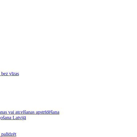
ā bez vīzas
nas vai atcelšanas apstrīdēšana
ļošana Latvijā
palīdzēt