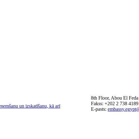
8th Floor, Abou El Feda
Fakss: +202 2 738 4189
eņemšanu un izskatīšanu, kā arī
E-pasts:
embassy.egypt