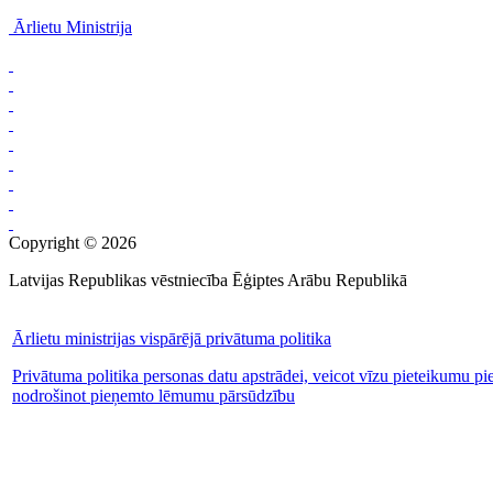
Ārlietu Ministrija
Copyright © 2026
Latvijas Republikas vēstniecība Ēģiptes Arābu Republikā
Ārlietu ministrijas vispārējā privātuma politika
Privātuma politika personas datu apstrādei, veicot vīzu pieteikumu pi
nodrošinot pieņemto lēmumu pārsūdzību