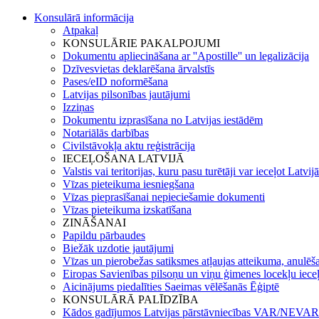
Konsulārā informācija
Atpakaļ
KONSULĀRIE PAKALPOJUMI
Dokumentu apliecināšana ar ''Apostille'' un legalizācija
Dzīvesvietas deklarēšana ārvalstīs
Pases/eID noformēšana
Latvijas pilsonības jautājumi
Izziņas
Dokumentu izprasīšana no Latvijas iestādēm
Notariālās darbības
Civilstāvokļa aktu reģistrācija
IECEĻOŠANA LATVIJĀ
Valstis vai teritorijas, kuru pasu turētāji var ieceļot Latvij
Vīzas pieteikuma iesniegšana
Vīzas pieprasīšanai nepieciešamie dokumenti
Vīzas pieteikuma izskatīšana
ZINĀŠANAI
Papildu pārbaudes
Biežāk uzdotie jautājumi
Vīzas un pierobežas satiksmes atļaujas atteikuma, anulēša
Eiropas Savienības pilsoņu un viņu ģimenes locekļu iece
Aicinājums piedalīties Saeimas vēlēšanās Ēģiptē
KONSULĀRĀ PALĪDZĪBA
Kādos gadījumos Latvijas pārstāvniecības VAR/NEVAR 