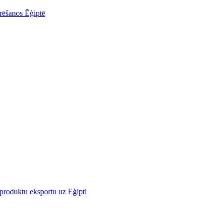
urēšanos Ēģiptē
o produktu eksportu uz Ēģipti