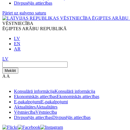
Divpusējās attiecības
Pāriet uz galveno saturu
VĒSTNIECĪBA
ĒĢIPTES ARĀBU REPUBLIKĀ
LV
EN
AR
LV
Meklēt
A
A
Konsulārā informācija
Konsulārā informācija
Ekonomiskās attiecības
Ekonomiskās attiecības
E-pakalpojumi
E-pakalpojumi
Aktualitātes
Aktualitātes
Vēstniecība
Vēstniecība
Divpusējās attiecības
Divpusējās attiecības