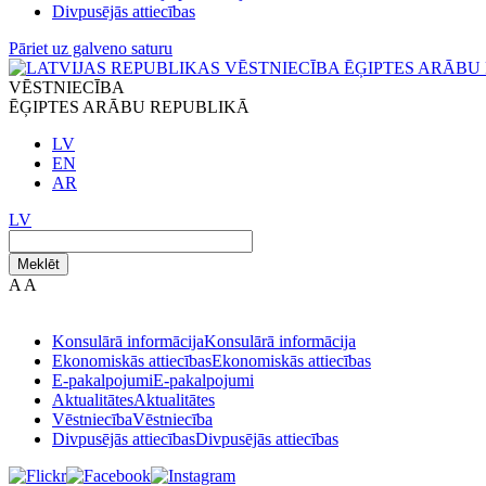
Divpusējās attiecības
Pāriet uz galveno saturu
VĒSTNIECĪBA
ĒĢIPTES ARĀBU REPUBLIKĀ
LV
EN
AR
LV
Meklēt
A
A
Konsulārā informācija
Konsulārā informācija
Ekonomiskās attiecības
Ekonomiskās attiecības
E-pakalpojumi
E-pakalpojumi
Aktualitātes
Aktualitātes
Vēstniecība
Vēstniecība
Divpusējās attiecības
Divpusējās attiecības