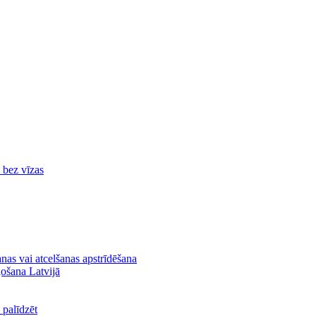
ā bez vīzas
nas vai atcelšanas apstrīdēšana
ļošana Latvijā
palīdzēt