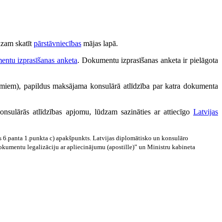
dzam skatīt
pārstāvniecības
mājas lapā.
entu izprasīšanas anketa
. Dokumentu izprasīšanas anketa ir pielāgota
miem), papildus maksājama konsulārā atlīdzība par katra dokumenta
nsulārās atlīdzības apjomu, lūdzam sazināties ar attiecīgo
Latvijas
las 6.panta 1.punkta c) apakšpunkts. Latvijas diplomātisko un konsulāro
okumentu legalizāciju ar apliecinājumu (apostille)” un Ministru kabineta