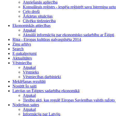
Atgriešanās apliecība
Konsulārais reģistrs - iespēja reģistrēt savu īstermiņa uzt
Ceļo droši
Ārkārtas situācijas
Cilvēku tirdzniecība
Ekonomiskās attiecības
Atpakaļ
Aktuālā informācija par ekonomisko sadarbību ar Ēģipti
Rīga - Eiropas kultūras galvaspilsēta 2014
Ziņu arhīvs
Search
E-pakalpojumi
Aktualitātes
Vēstniecība
Atpakaļ
Vēstnieks
Vēstniecības darbinieki
Meklēšanas rezultāti
Nosūtīt šo saiti
Latvijas un Ēģiptes sadarbība ekonomikā
Atpakaļ
Tiesību akti, kas regulē Eiropas Savienības valstīs ražot
Noderīgas saites
Atpakaļ
Informācija par Latviju