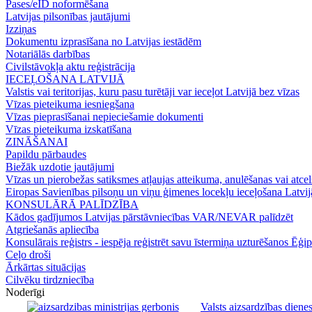
Pases/eID noformēšana
Latvijas pilsonības jautājumi
Izziņas
Dokumentu izprasīšana no Latvijas iestādēm
Notariālās darbības
Civilstāvokļa aktu reģistrācija
IECEĻOŠANA LATVIJĀ
Valstis vai teritorijas, kuru pasu turētāji var ieceļot Latvijā bez vīzas
Vīzas pieteikuma iesniegšana
Vīzas pieprasīšanai nepieciešamie dokumenti
Vīzas pieteikuma izskatīšana
ZINĀŠANAI
Papildu pārbaudes
Biežāk uzdotie jautājumi
Vīzas un pierobežas satiksmes atļaujas atteikuma, anulēšanas vai atce
Eiropas Savienības pilsoņu un viņu ģimenes locekļu ieceļošana Latvij
KONSULĀRĀ PALĪDZĪBA
Kādos gadījumos Latvijas pārstāvniecības VAR/NEVAR palīdzēt
Atgriešanās apliecība
Konsulārais reģistrs - iespēja reģistrēt savu īstermiņa uzturēšanos Ēģip
Ceļo droši
Ārkārtas situācijas
Cilvēku tirdzniecība
Noderīgi
Valsts aizsardzības dienes