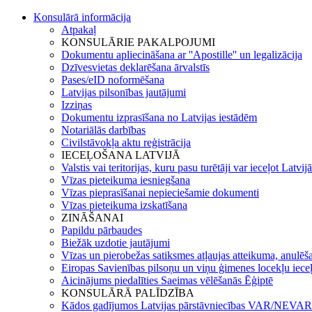
Konsulārā informācija
Atpakaļ
KONSULĀRIE PAKALPOJUMI
Dokumentu apliecināšana ar ''Apostille'' un legalizācija
Dzīvesvietas deklarēšana ārvalstīs
Pases/eID noformēšana
Latvijas pilsonības jautājumi
Izziņas
Dokumentu izprasīšana no Latvijas iestādēm
Notariālās darbības
Civilstāvokļa aktu reģistrācija
IECEĻOŠANA LATVIJĀ
Valstis vai teritorijas, kuru pasu turētāji var ieceļot Latvij
Vīzas pieteikuma iesniegšana
Vīzas pieprasīšanai nepieciešamie dokumenti
Vīzas pieteikuma izskatīšana
ZINĀŠANAI
Papildu pārbaudes
Biežāk uzdotie jautājumi
Vīzas un pierobežas satiksmes atļaujas atteikuma, anulēša
Eiropas Savienības pilsoņu un viņu ģimenes locekļu iece
Aicinājums piedalīties Saeimas vēlēšanās Ēģiptē
KONSULĀRĀ PALĪDZĪBA
Kādos gadījumos Latvijas pārstāvniecības VAR/NEVAR 