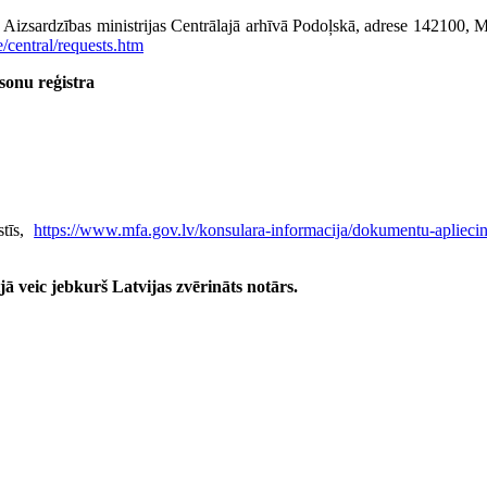
as Aizsardzības ministrijas Centrālajā arhīvā Podoļskā, adrese 142100,
e/central/requests.htm
rsonu reģistra
stīs,
https://www.mfa.gov.lv/konsulara-informacija/dokumentu-apliecina
ā veic jebkurš Latvijas zvērināts notārs.