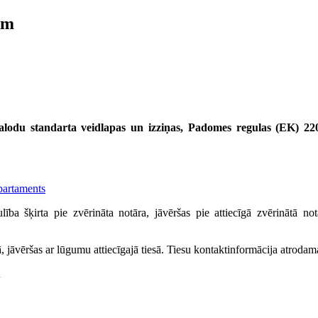
ēm
alodu standarta veidlapas un izziņas,
Padomes regulas (EK) 2201
partaments
aulība šķirta pie zvērināta notāra, jāvēršas pie attiecīgā zvērinātā 
esā, jāvēršas ar lūgumu attiecīgajā tiesā. Tiesu kontaktinformācija atroda
u