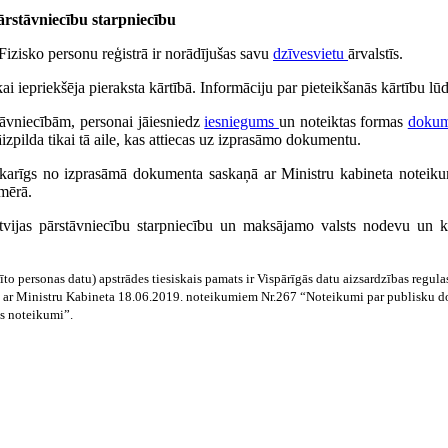
rstāvniecību starpniecību
Fizisko personu reģistrā ir norādījušas savu
dzīvesvietu
ārvalstīs.
i iepriekšēja pieraksta kārtībā. Informāciju par pieteikšanās kārtību lū
tāvniecībām, personai jāiesniedz
iesniegums
un noteiktas formas
dokum
āizpilda tikai tā aile, kas attiecas uz izprasāmo dokumentu.
karīgs no izprasāmā dokumenta saskaņā ar Ministru kabineta noteiku
mērā.
tvijas pārstāvniecību starpniecību un maksājamo valsts nodevu un ko
to personas datu) apstrādes tiesiskais pamats ir Vispārīgās datu aizsardzības regu
aņā ar Ministru Kabineta 18.06.2019. noteikumiem Nr.267 “Noteikumi par publisku d
s noteikumi”.