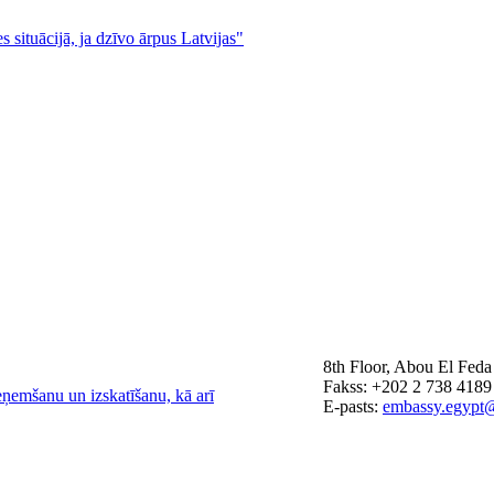
s situācijā, ja dzīvo ārpus Latvijas"
8th Floor, Abou El Feda
Fakss: +202 2 738 4189
eņemšanu un izskatīšanu, kā arī
E-pasts:
embassy.egypt