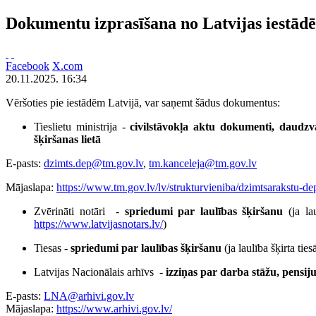
Dokumentu izprasīšana no Latvijas iestād
Facebook
X.com
20.11.2025. 16:34
Vēršoties pie iestādēm Latvijā, var saņemt šādus dokumentus:
Tieslietu ministrija -
civilstāvokļa aktu dokumenti, daudzv
šķiršanas lietā
E-pasts:
dzimts.dep@tm.gov.lv
,
tm.kanceleja@tm.gov.lv
Mājaslapa:
https://www.tm.gov.lv/lv/strukturvieniba/dzimtsarakstu-de
Zvērināti notāri -
spriedumi par laulības šķiršanu
(ja l
https://www.latvijasnotars.lv/
)
Tiesas -
spriedumi par laulības šķiršanu
(ja laulība šķirta ti
Latvijas Nacionālais arhīvs -
izziņas par darba stāžu, pensij
E-pasts:
LNA@arhivi.gov.lv
Mājaslapa:
https://www.arhivi.gov.lv/