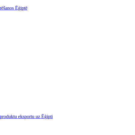
urēšanos Ēģiptē
o produktu eksportu uz Ēģipti