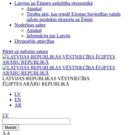
Latvijas un Ēģiptes sadarbība ekonomikā
Atpakaļ
Tiesību akti, kas regulē Eiropas Savienības valstīs
ražoto produktu eksportu uz Ēģipti
Noderīgas saites
Atpakaļ
Informācija par Latviju
Divpusējās attiecības
Pāriet uz galveno saturu
LATVIJAS REPUBLIKAS VĒSTNIECĪBA
ĒĢIPTES ARĀBU REPUBLIKĀ
LV
EN
AR
LV
Meklēt
A
A