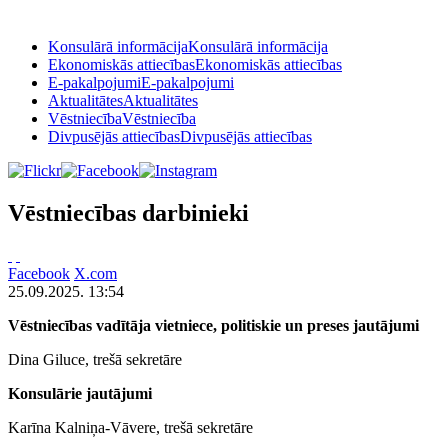
Konsulārā informācija
Konsulārā informācija
Ekonomiskās attiecības
Ekonomiskās attiecības
E-pakalpojumi
E-pakalpojumi
Aktualitātes
Aktualitātes
Vēstniecība
Vēstniecība
Divpusējās attiecības
Divpusējās attiecības
Vēstniecības darbinieki
Facebook
X.com
25.09.2025. 13:54
Vēstniecības vadītāja vietniece, politiskie un preses jautājumi
Dina Giluce, trešā sekretāre
Konsulārie jautājumi
Karīna Kalniņa-Vāvere, trešā sekretāre