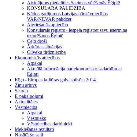
Aicinājums piedalīties Saeimas vēlēšanās Ēģiptē
KONSULĀRĀ PALĪDZĪBA
Kādos gadījumos Latvijas pārstāvniecības
VAR/NEVAR palīdzēt
Atgriešanās apliecība
Konsulārais reģistrs - iespēja reģistrēt savu īstermiņa
uzturēšanos Ēģiptē
Ceļo droši
Ārkārtas situācijas
Cilvēku tirdzniecība
Ekonomiskās attiecības
Atpakaļ
Aktuālā informācija par ekonomisko sadarbību ar
Ēģipti
Rīga - Eiropas kultūras galvaspilsēta 2014
Ziņu arhīvs
Search
E-pakalpojumi
Aktualitātes
Vēstniecība
Atpakaļ
Vēstnieks
Vēstniecības darbinieki
Meklēšanas rezultāti
Nosūtīt šo saiti