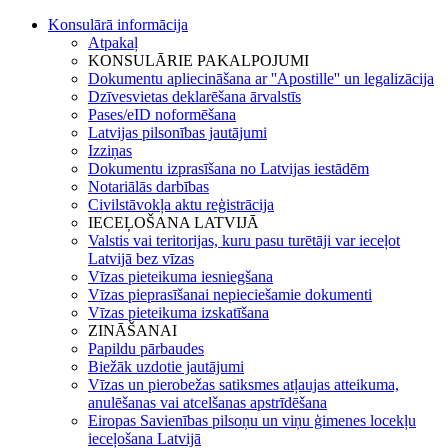
Konsulārā informācija
Atpakaļ
KONSULĀRIE PAKALPOJUMI
Dokumentu apliecināšana ar ''Apostille'' un legalizācija
Dzīvesvietas deklarēšana ārvalstīs
Pases/eID noformēšana
Latvijas pilsonības jautājumi
Izziņas
Dokumentu izprasīšana no Latvijas iestādēm
Notariālās darbības
Civilstāvokļa aktu reģistrācija
IECEĻOŠANA LATVIJĀ
Valstis vai teritorijas, kuru pasu turētāji var ieceļot
Latvijā bez vīzas
Vīzas pieteikuma iesniegšana
Vīzas pieprasīšanai nepieciešamie dokumenti
Vīzas pieteikuma izskatīšana
ZINĀŠANAI
Papildu pārbaudes
Biežāk uzdotie jautājumi
Vīzas un pierobežas satiksmes atļaujas atteikuma,
anulēšanas vai atcelšanas apstrīdēšana
Eiropas Savienības pilsoņu un viņu ģimenes locekļu
ieceļošana Latvijā