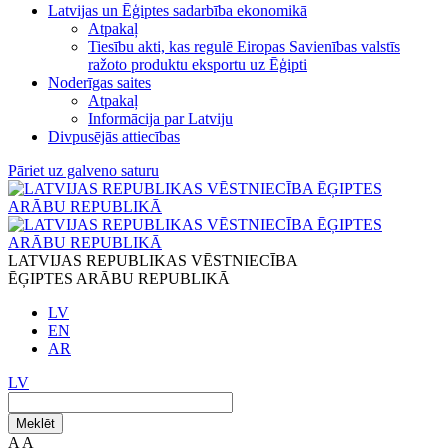
Latvijas un Ēģiptes sadarbība ekonomikā
Atpakaļ
Tiesību akti, kas regulē Eiropas Savienības valstīs
ražoto produktu eksportu uz Ēģipti
Noderīgas saites
Atpakaļ
Informācija par Latviju
Divpusējās attiecības
Pāriet uz galveno saturu
LATVIJAS REPUBLIKAS VĒSTNIECĪBA
ĒĢIPTES ARĀBU REPUBLIKĀ
LV
EN
AR
LV
Meklēt
A
A