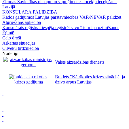
Eiropas Savienības pilsoņu un viņu ģimenes locekļu ieceļošana
Latvijā
KONSULĀRĀ PALĪDZĪBA
Kādos gadījumos Latvijas pārstāvniecības VAR/NEVAR palīdzēt
Atgriešanās apliecība
Konsulārais reģistrs - iespēja reģistrēt savu īstermiņa uzturēšanos
Ēģiptē
Ceļo droši
Ārkārtas situācijas
Cilvēku tirdzniecība
Noderīgi
Valsts aizsardzības dienests
Buklets "Kā rīkoties krīzes situācijā, ja
dzīvo ārpus Latvijas"