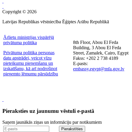
Copyright © 2026
Latvijas Republikas vēstniecība Ēģiptes Arābu Republikā
Ārlietu ministrijas vispārējā
8th Floor, Abou El Feda
privātuma politika
Building, 3 Abou El Feda
Privātuma politika personas
Street, Zamalek, Cairo, Egypt
datu apstrādei, veicot vīzu
Fakss: +202 2 738 4189
pieteikumu pieņemšanu un
E-pasts:
izskatīšanu, kā arī nodrošinot
embassy.egypt@mfa.gov.lv
pieņemto lēmumu pārsūdzību
Pieraksties uz jaunumu vēstuli e-pastā
Saņem jaunākās ziņas un informāciju par notikumiem