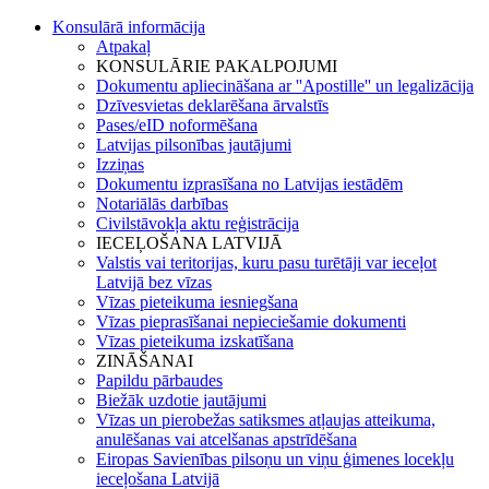
Konsulārā informācija
Atpakaļ
KONSULĀRIE PAKALPOJUMI
Dokumentu apliecināšana ar ''Apostille'' un legalizācija
Dzīvesvietas deklarēšana ārvalstīs
Pases/eID noformēšana
Latvijas pilsonības jautājumi
Izziņas
Dokumentu izprasīšana no Latvijas iestādēm
Notariālās darbības
Civilstāvokļa aktu reģistrācija
IECEĻOŠANA LATVIJĀ
Valstis vai teritorijas, kuru pasu turētāji var ieceļot
Latvijā bez vīzas
Vīzas pieteikuma iesniegšana
Vīzas pieprasīšanai nepieciešamie dokumenti
Vīzas pieteikuma izskatīšana
ZINĀŠANAI
Papildu pārbaudes
Biežāk uzdotie jautājumi
Vīzas un pierobežas satiksmes atļaujas atteikuma,
anulēšanas vai atcelšanas apstrīdēšana
Eiropas Savienības pilsoņu un viņu ģimenes locekļu
ieceļošana Latvijā