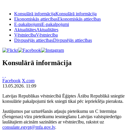
Konsulārā informācija
Konsulārā informācija
Ekonomiskās attiecības
Ekonomiskās attiecības
E-pakalpojumi
E-pakalpojumi
Aktualitātes
Aktualitātes
Vēstniecība
Vēstniecība
Divpusējās attiecības
Divpusējās attiecības
Konsulārā informācija
Facebook
X.com
13.05.2026. 11:09
Latvijas Republikas vēstniecībā Ēģiptes Ārābu Republikā sniegtie
konsulārie pakalpojumi tiek sniegti tikai pēc iepriekšēja pieraksta.
Jautājumos par uzturēšanās atļauju pieteikumu un C īstermiņa
(Šengenas) vīzu pieteikumu iesniegšanu Latvijas valstspiederīgo
laulātajiem aicinām sazināties ar vēstniecību, rakstot uz
consulate.egypt@mfa.gov.lv
.