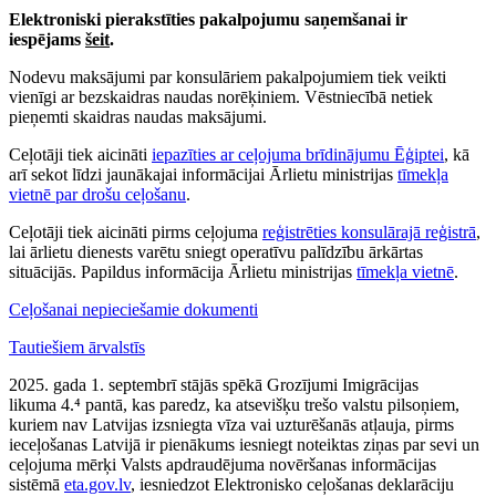
Elektroniski pierakstīties pakalpojumu saņemšanai ir
iespējams
šeit
.
Nodevu maksājumi par konsulāriem pakalpojumiem tiek veikti
vienīgi ar bezskaidras naudas norēķiniem. Vēstniecībā netiek
pieņemti skaidras naudas maksājumi.
Ceļotāji tiek aicināti
iepazīties ar ceļojuma brīdinājumu Ēģiptei
, kā
arī sekot līdzi jaunākajai informācijai Ārlietu ministrijas
tīmekļa
vietnē par drošu ceļošanu
.
Ceļotāji tiek aicināti pirms ceļojuma
reģistrēties konsulārajā reģistrā
,
lai ārlietu dienests varētu sniegt operatīvu palīdzību ārkārtas
situācijās. Papildus informācija Ārlietu ministrijas
tīmekļa vietnē
.
Ceļošanai nepieciešamie dokumenti
Tautiešiem ārvalstīs
2025. gada 1. septembrī stājās spēkā Grozījumi Imigrācijas
likuma 4.⁴ pantā, kas paredz, ka atsevišķu trešo valstu pilsoņiem,
kuriem nav Latvijas izsniegta vīza vai uzturēšanās atļauja, pirms
ieceļošanas Latvijā ir pienākums iesniegt noteiktas ziņas par sevi un
ceļojuma mērķi Valsts apdraudējuma novēršanas informācijas
sistēmā
eta.gov.lv
, iesniedzot Elektronisko ceļošanas deklarāciju