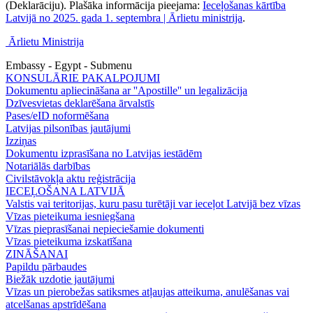
(Deklarāciju). Plašāka informācija pieejama:
Ieceļošanas kārtība
Latvijā no 2025. gada 1. septembra | Ārlietu ministrija
.
Ārlietu Ministrija
Embassy - Egypt - Submenu
KONSULĀRIE PAKALPOJUMI
Dokumentu apliecināšana ar ''Apostille'' un legalizācija
Dzīvesvietas deklarēšana ārvalstīs
Pases/eID noformēšana
Latvijas pilsonības jautājumi
Izziņas
Dokumentu izprasīšana no Latvijas iestādēm
Notariālās darbības
Civilstāvokļa aktu reģistrācija
IECEĻOŠANA LATVIJĀ
Valstis vai teritorijas, kuru pasu turētāji var ieceļot Latvijā bez vīzas
Vīzas pieteikuma iesniegšana
Vīzas pieprasīšanai nepieciešamie dokumenti
Vīzas pieteikuma izskatīšana
ZINĀŠANAI
Papildu pārbaudes
Biežāk uzdotie jautājumi
Vīzas un pierobežas satiksmes atļaujas atteikuma, anulēšanas vai
atcelšanas apstrīdēšana