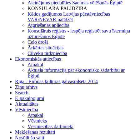
Aicinājums piedalīties Saeimas vēlēšanās Ēģiptē
KONSULĀRĀ PALĪDZĪBA
Kādos gadījumos Latvijas pārstāvniecības
VAR/NEVAR palīdzēt
Atgriešanās apliecība
Konsulārais reģistrs - iespēja reģistrēt savu īstermiņa
uzturēšanos Ēģiptē
Ceļo droši
Ārkārtas situācijas
Cilvēku tirdzniecība
Ekonomiskās attiecības
Atpakaļ
Aktuālā informācija par ekonomisko sadarbību ar
Ēģipti
Rīga - Eiropas kultūras galvaspilsēta 2014
Ziņu arhīvs
Search
E-pakalpojumi
Aktualitātes
Vēstniecība
Atpakaļ
Vēstnieks
Vēstniecības darbinieki
Meklēšanas rezultāti
Nosūtīt šo saiti