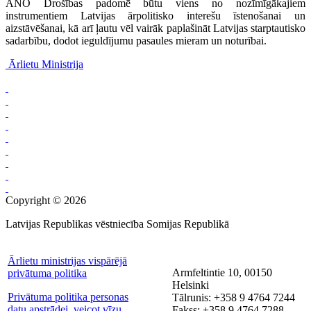
ANO Drošības padomē būtu viens no nozīmīgākajiem
instrumentiem Latvijas ārpolitisko interešu īstenošanai un
aizstāvēšanai, kā arī ļautu vēl vairāk paplašināt Latvijas starptautisko
sadarbību, dodot ieguldījumu pasaules mieram un noturībai.
Ārlietu Ministrija
Copyright © 2026
Latvijas Republikas vēstniecība Somijas Republikā
Ārlietu ministrijas vispārējā
Armfeltintie 10, 00150
privātuma politika
Helsinki
Privātuma politika personas
Tālrunis: +358 9 4764 7244
datu apstrādei, veicot vīzu
Fakss: +358 9 4764 7288