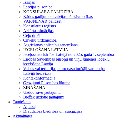
Izziņas
Latvijas pilsonība
KONSULĀRĀ PALĪDZĪBA
Kādos gadījumos Latvijas pārstāvniecības
VAR/NEVAR palīdzēt
Konsulārais reģistrs
Ārkārtas situācijas
Ceļo droši
Cilvēku tirdzniecība
Atgriešanās apliecību saņemšana
IECEĻOŠANA LATVIJĀ
Ieceļošanas kārtība Latvijā no 2025. gada 1. septembra
Eiropas Savienības pilsoņu un viņu ģimenes locekļu
ieceļošana Latvijā
Valstis vai teritorijas, kuru pasu turētāji var ieceļot
Latvijā bez vīzas
Kontaktinformācija
Grozījumi Pilsonības likumā
ZINĀŠANAI
Uzdod savu jautājumu
Biežāk uzdotie jautājumi
Tautiešiem
Atpakaļ
Draudzības biedrības un asociācijas
Aktualitātes