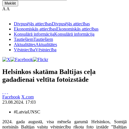
Meklēt
A
A
Divpusējās attiecības
Divpusējās attiecības
Ekonomiskās attiecības
Ekonomiskās attiecības
Konsulārā informācija
Konsulārā informācija
Tautiešiem
Tautiešiem
Aktualitātes
Aktualitātes
Vēstniecība
Vēstniecība
Helsinkos skatāma Baltijas ceļa
gadadienai veltīta fotoizstāde
Facebook
X.com
23.08.2024. 17:03
#LatviaUNSC
2024. gada augustā, visa mēneša garumā Helsinkos, Somijā
norisinās Baltijas valstu vēstniecību rīkota foto izstāde ”Baltijas