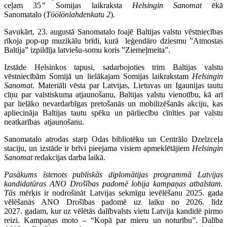
ceļam 35
”
Somijas laikraksta
Helsingin Sanomat
ēkā
Sanomatalo (
Töölönlahdenkatu 2
).
Savukārt, 23. augustā Sanomatalo foajē Baltijas valstu vēstniecības
rīkoja pop-up muzikālu brīdi, kurā leģendāro dziesmu ”Atmostas
Baltija” izpildīja latviešu-somu koris ”Ziemeļmeita”.
Izstāde Helsinkos tapusi, sadarbojoties trim Baltijas valstu
vēstniecībām Somijā un lielākajam Somijas laikrakstam
Helsingin
Sanomat
. Materiāli vēsta par Latvijas, Lietuvas un Igaunijas tautu
cīņu par valstiskuma atjaunošanu, Baltijas valstu vienotību, kā arī
par lielāko nevardarbīgas pretošanās un mobilizēšanās akciju, kas
apliecināja Baltijas tautu spēku un pārliecību cīnīties par valstu
neatkarības atjaunošanu.
Sanomatalo atrodas starp Odas bibliotēku un Centrālo Dzelzceļa
staciju, un izstāde ir brīvi pieejama visiem apmeklētājiem
Helsingin
Sanomat
redakcijas darba laikā.
Pasākums īstenots publiskās diplomātijas programmā Latvijas
kandidatūras ANO Drošības padomē lobija kampaņas atbalstam.
Tās
mērķis ir nodrošināt Latvijas sekmīgu ievēlēšanu 2025. gada
vēlēšanās ANO Drošības padomē uz laiku no 2026. līdz
2027. gadam, kur uz vēlētās dalībvalsts vietu Latvija kandidē pirmo
reizi. Kampaņas moto – “Kopā par mieru un noturību”. Dalība