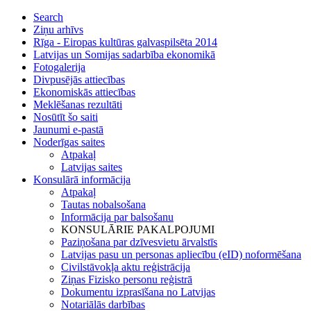
Search
Ziņu arhīvs
Rīga - Eiropas kultūras galvaspilsēta 2014
Latvijas un Somijas sadarbība ekonomikā
Fotogalerija
Divpusējās attiecības
Ekonomiskās attiecības
Meklēšanas rezultāti
Nosūtīt šo saiti
Jaunumi e-pastā
Noderīgas saites
Atpakaļ
Latvijas saites
Konsulārā informācija
Atpakaļ
Tautas nobalsošana
Informācija par balsošanu
KONSULĀRIE PAKALPOJUMI
Paziņošana par dzīvesvietu ārvalstīs
Latvijas pasu un personas apliecību (eID) noformēšana
Civilstāvokļa aktu reģistrācija
Ziņas Fizisko personu reģistrā
Dokumentu izprasīšana no Latvijas
Notariālās darbības