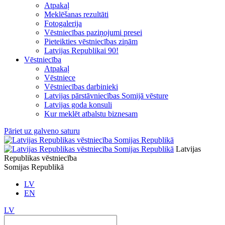
Atpakaļ
Meklēšanas rezultāti
Fotogalerija
Vēstniecības paziņojumi presei
Pieteikties vēstniecības ziņām
Latvijas Republikai 90!
Vēstniecība
Atpakaļ
Vēstniece
Vēstniecības darbinieki
Latvijas pārstāvniecības Somijā vēsture
Latvijas goda konsuli
Kur meklēt atbalstu biznesam
Pāriet uz galveno saturu
Latvijas
Republikas vēstniecība
Somijas Republikā
LV
EN
LV